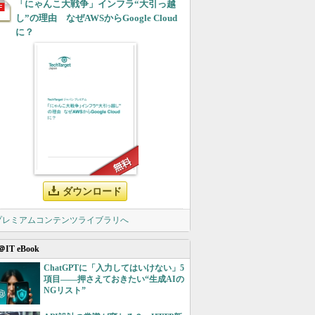
「にゃんこ大戦争」インフラ“大引っ越
し”の理由 なぜAWSからGoogle Cloud
に？
ダウンロード
 プレミアムコンテンツライブラリへ
＠IT eBook
ChatGPTに「入力してはいけない」5
項目――押さえておきたい“生成AIの
NGリスト”