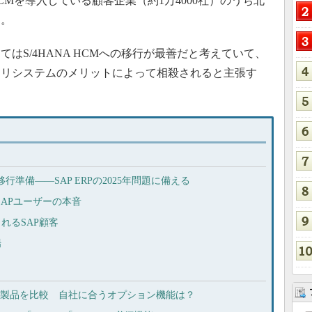
Mを導入している顧客企業（約1万4000社）のうち北
う。
S/4HANA HCMへの移行が最善だと考えていて、
モリシステムのメリットによって相殺されると主張す
の移行準備――SAP ERPの2025年問題に備える
SAPユーザーの本音
れるSAP顧客
場
6製品を比較 自社に合うオプション機能は？