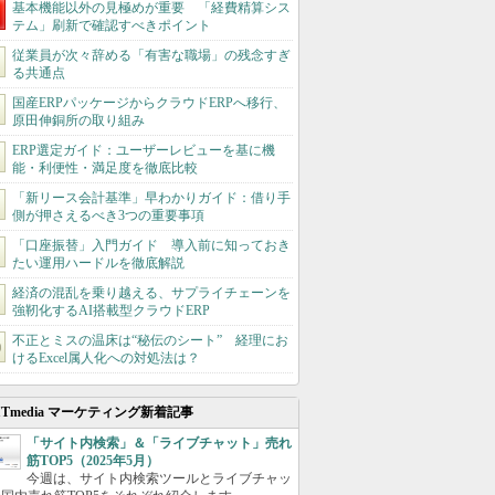
基本機能以外の見極めが重要 「経費精算シス
テム」刷新で確認すべきポイント
従業員が次々辞める「有害な職場」の残念すぎ
る共通点
国産ERPパッケージからクラウドERPへ移行、
原田伸銅所の取り組み
ERP選定ガイド：ユーザーレビューを基に機
能・利便性・満足度を徹底比較
「新リース会計基準」早わかりガイド：借り手
側が押さえるべき3つの重要事項
「口座振替」入門ガイド 導入前に知っておき
たい運用ハードルを徹底解説
経済の混乱を乗り越える、サプライチェーンを
強靭化するAI搭載型クラウドERP
不正とミスの温床は“秘伝のシート” 経理にお
けるExcel属人化への対処法は？
ITmedia マーケティング新着記事
「サイト内検索」＆「ライブチャット」売れ
筋TOP5（2025年5月）
今週は、サイト内検索ツールとライブチャッ