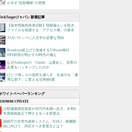
が示す“役割曖昧”の実態
TechTargetジャパン 新着記事
【基本情報技術者試験】情報漏えいを防ぎ、
ファイルを保護する「アクセス権」の基本
AIガバナンスに人文学が必要な理由
Broadcom値上げで加速するVMware移行
HPE幹部が明かすAI時代の備え
なぜAnthropicの「Claude」は暴走し、現実の
企業をハッキングしたのか
ひとり情シスの負荷を減らす 生成AIを「優
秀な部下」に変える活用例6選
ホワイトペーパーランキング
026/08/06 UPDATE
少額減価償却資産が40万円未満へ拡大、令和8
年度税制改正で押さえるべき変更点
国税庁の次世代基幹システム「KSK2」稼働開
始に向けて、対応すべき変更点とは？