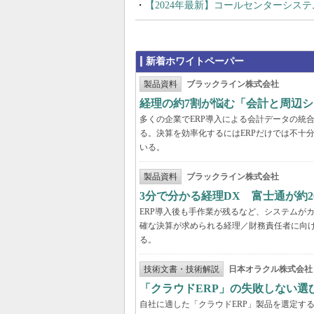
【2024年最新】コールセンターシス
新着ホワイトペーパー
製品資料
ブラックライン株式会社
経理の約7割が悩む「会計と周辺
多くの企業でERP導入による会計データの統
る。決算を効率化するにはERPだけでは不十
いる。
製品資料
ブラックライン株式会社
3分で分かる経理DX 富士通が約
ERP導入後も手作業が残るなど、システムが
確な決算が求められる経理／財務責任者に向け
る。
技術文書・技術解説
日本オラクル株式会社
「クラウドERP」の失敗しない選
自社に適した「クラウドERP」製品を選定す