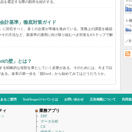
トの
製品を選定する際の勘所を紹介する。
ト構
ース会計基準」徹底対策ガイド
基準」に対応すべく、多くの企業が準備を進めている。実務上の課題を確認
由やその方法など、新基準の適用に向け取り組むべき対策を4ステップで解
／B
elの壁」とは？
献する戦略的な役割を果たしていく必要がある。そのためには、今まで以
ある。改革の第一歩を「脱Excel」から始めてみてはどうだろうか。
くあるご質問
TechTargetジャパンとは
お問い合わせ
広告掲載について
利用規
ティ
業務アプリ
ティ
ERP
データ分析
CX