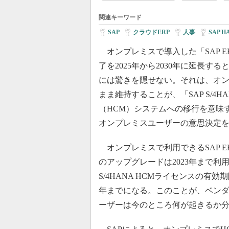
関連キーワード
SAP
|
クラウドERP
|
人事
|
SAP H
オンプレミスで導入した「SAP ER
了を2025年から2030年に延長す
には驚きを隠せない。それは、オ
まま維持することが、「SAP S/4H
（HCM）システムへの移行を意味
オンプレミスユーザーの意思決定
オンプレミスで利用できるSAP ER
のアップグレードは2023年まで利
S/4HANA HCMライセンスの有効
年までになる。このことが、ベン
ーザーは今のところ何が起きるか