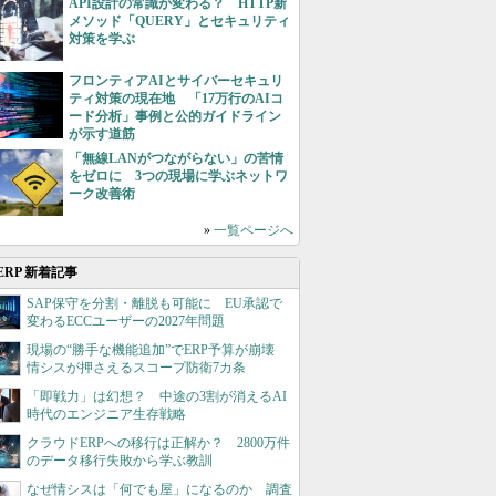
API設計の常識が変わる？ HTTP新
メソッド「QUERY」とセキュリティ
対策を学ぶ
フロンティアAIとサイバーセキュリ
ティ対策の現在地 「17万行のAIコ
ード分析」事例と公的ガイドライン
が示す道筋
「無線LANがつながらない」の苦情
をゼロに 3つの現場に学ぶネットワ
ーク改善術
»
一覧ページへ
ERP 新着記事
SAP保守を分割・離脱も可能に EU承認で
変わるECCユーザーの2027年問題
現場の“勝手な機能追加”でERP予算が崩壊
情シスが押さえるスコープ防衛7カ条
「即戦力」は幻想？ 中途の3割が消えるAI
時代のエンジニア生存戦略
クラウドERPへの移行は正解か？ 2800万件
のデータ移行失敗から学ぶ教訓
なぜ情シスは「何でも屋」になるのか 調査