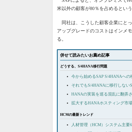
SAPによると、オンプレミスでHC
米以外の顧客が80％を占めるとい
同社は、こうした顧客企業にとっては
アップグレードのコストはインメ
る。
併せて読みたいお薦め記事
どうする、S/4HANA移行問題
今から始めるSAP S/4HANAへ
それでもS/4HANAに移行しない
HANAの実装を巡る混乱に翻弄さ
拡大するHANAホスティング市
HCMの最新トレンド
人材管理（HCM）システム主要