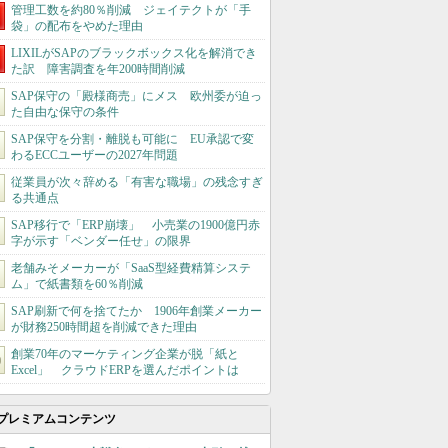
管理工数を約80％削減 ジェイテクトが「手
袋」の配布をやめた理由
LIXILがSAPのブラックボックス化を解消でき
た訳 障害調査を年200時間削減
SAP保守の「殿様商売」にメス 欧州委が迫っ
た自由な保守の条件
SAP保守を分割・離脱も可能に EU承認で変
わるECCユーザーの2027年問題
従業員が次々辞める「有害な職場」の残念すぎ
る共通点
SAP移行で「ERP崩壊」 小売業の1900億円赤
字が示す「ベンダー任せ」の限界
老舗みそメーカーが「SaaS型経費精算システ
ム」で紙書類を60％削減
SAP刷新で何を捨てたか 1906年創業メーカー
が財務250時間超を削減できた理由
創業70年のマーケティング企業が脱「紙と
Excel」 クラウドERPを選んだポイントは
プレミアムコンテンツ