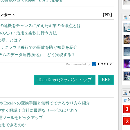
レポート
【PR】
スの危機をチャンスに変えた企業の着眼点とは
幹データの入力・活用を柔軟に行う方法
lの壁」とは？
術：クラウド移行での事故を防ぐ知見を紹介
テムのデータ連携強化」、どう実現する？
Recommended by
ERP
TechTargetジャパン トップ
2
dやExcelへの変換手順と無料でできるやり方を紹介
りやすく解説！自社に最適なサービスはどれ？
管理ツールをピックアップ
で活用できるのか