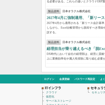
る必要がある。これらの違いとクラウドERP
製品資料
日本オラクル株式会社
2027年4月に強制適用、「新リ
2027年4月から適用される「新リース会計
しながら、Excel台帳管理から脱却すべき理
説する。
製品資料
日本オラクル株式会社
経理担当が乗り越えるべき「脱Exc
DX時代において会社の経理部は、経営に貢
上に業務効率化や属人性排除に取り組む必要が
ログイン
会員登録
パスワード再設定
よ
ITインフラ
セキュリ
クラウド
セキュリ
仮想化
サーバ＆ストレージ