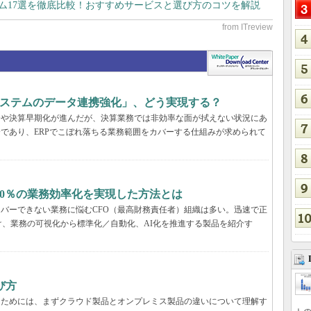
テム17選を徹底比較！おすすめサービスと選び方のコツを解説
システムのデータ連携強化」、どう実現する？
合や決算早期化が進んだが、決算業務では非効率な面が拭えない状況にあ
分であり、ERPでこぼれ落ちる業務範囲をカバーする仕組みが求められて
20％の業務効率化を実現した方法とは
カバーできない業務に悩むCFO（最高財務責任者）組織は多い。迅速で正
、業務の可視化から標準化／自動化、AI化を推進する製品を紹介す
び方
るためには、まずクラウド製品とオンプレミス製品の違いについて理解す