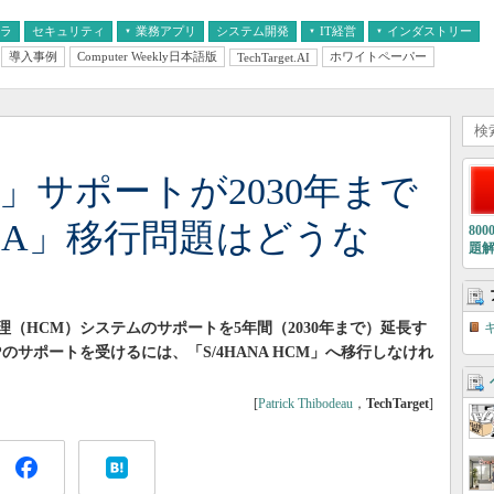
フラ
セキュリティ
業務アプリ
システム開発
IT経営
インダストリー
導入事例
Computer Weekly日本語版
ホワイトペーパー
TechTarget.AI
AI
経営とIT
医療IT
中堅・中小企業とIT
教育IT
CM」サポートが2030年まで
ANA」移行問題はどうな
80
題
理（HCM）システムのサポートを5年間（2030年まで）延長す
のサポートを受けるには、「S/4HANA HCM」へ移行しなけれ
[
Patrick Thibodeau
，
TechTarget
]