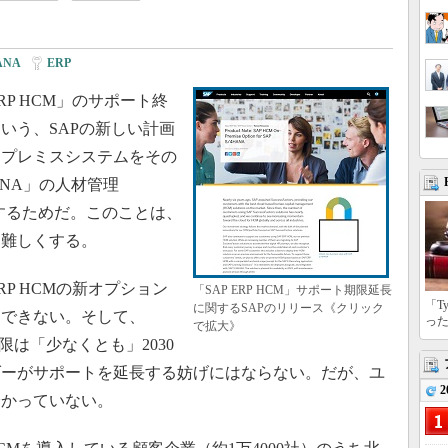
ANA
|
ERP
P HCM」のサポート終
るという、SAPの新しい計画
ンプレミスシステムをその
ANA」の人材管理
するためだ。このことは、
を難しくする。
P HCMの新オプション
「SAP ERP HCM」サポート期限延長
「T
に関するSAPのリリース《クリック
用できない。そして、
っ
で拡大》
期限は「少なくとも」2030
ダーがサポートを延長する妨げにはならない。だが、ユ
2
分かっていない。