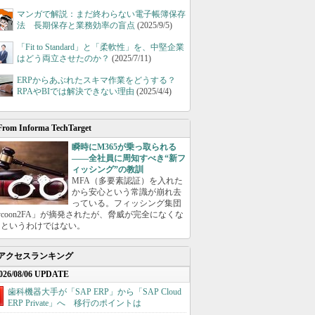
マンガで解説：まだ終わらない電子帳簿保存
法 長期保存と業務効率の盲点
(2025/9/5)
「Fit to Standard」と「柔軟性」を、中堅企業
はどう両立させたのか？
(2025/7/11)
ERPからあぶれたスキマ作業をどうする？
RPAやBIでは解決できない理由
(2025/4/4)
From Informa TechTarget
瞬時にM365が乗っ取られる
――全社員に周知すべき“新フ
ィッシング”の教訓
MFA（多要素認証）を入れた
から安心という常識が崩れ去
っている。フィッシング集団
ycoon2FA」が摘発されたが、脅威が完全になくな
たというわけではない。
アクセスランキング
026/08/06 UPDATE
歯科機器大手が「SAP ERP」から「SAP Cloud
ERP Private」へ 移行のポイントは