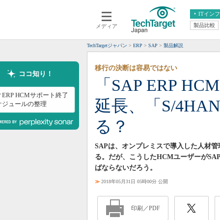
ITイン
製品比較
メディア
クラウド
エンタープライズ
ERP
仮想化
TechTargetジャパン
ERP
SAP
製品解説
データ分析
サーバ＆ストレージ
移行の決断は容易ではない
CX
スマートモバイル
ココ知り！
「SAP ERP H
情報系システム
ネットワーク
P ERP HCMサポート終了
延長、「S/4H
システム運用管理
ケジュールの整理
る？
SAPは、オンプレミスで導入した人材管
る。だが、こうしたHCMユーザーがSAP
ばならないだろう。
≫
2018年05月31日 05時00分 公開
印刷／PDF