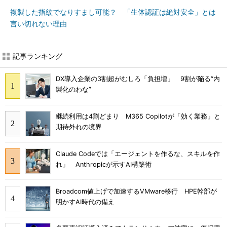
複製した指紋でなりすまし可能？ 「生体認証は絶対安全」とは
言い切れない理由
記事ランキング
DX導入企業の3割超がむしろ「負担増」 9割が陥る“内
製化のわな”
継続利用は4割どまり M365 Copilotが「効く業務」と
期待外れの境界
Claude Codeでは「エージェントを作るな、スキルを作
れ」 Anthropicが示すAI構築術
Broadcom値上げで加速するVMware移行 HPE幹部が
明かすAI時代の備え