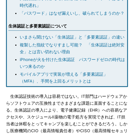
時代遅れ」
「パスワード」はなぜ漏えいし、破られてしまうのか？
生体認証と多要素認証について
いまさら聞けない「生体認証」と「多要素認証」の違い
複製した指紋でなりすまし可能？ 「生体認証は絶対安
全」とは言い切れない理由
iPhoneが火を付けた生体認証 パスワードゼロの時代は
いつ来るのか
モバイルアプリで実装が増える「多要素認証」
（MFA）、手間を上回るメリットとは
生体認証技術の導入は容易ではない。IT部門はハードウェアか
らソフトウェアの互換性までさまざまな課題に直面することにな
る。生体認証の導入により、電子健康記録（EHR）への容易なア
クセスや、スケジュールII薬物の電子処方を実現できれば、IT担
当者は休暇をとってキャンプを楽しむことができるだろう。しか
し医療機関のCIO（最高情報責任者）やCISO（最高情報セキュリ