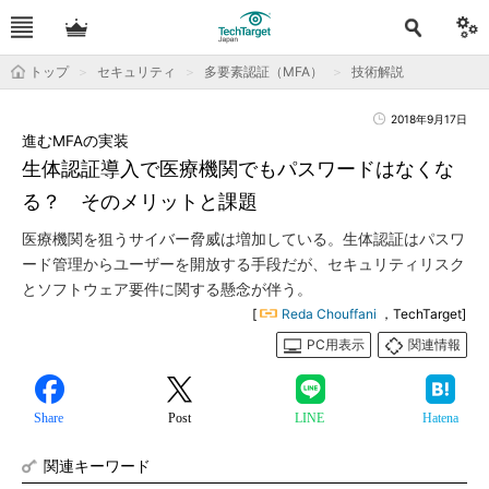
トップ
セキュリティ
多要素認証（MFA）
技術解説
2018年9月17日
進むMFAの実装
生体認証導入で医療機関でもパスワードはなくな
る？ そのメリットと課題
医療機関を狙うサイバー脅威は増加している。生体認証はパスワ
ード管理からユーザーを開放する手段だが、セキュリティリスク
とソフトウェア要件に関する懸念が伴う。
[
Reda Chouffani
，TechTarget]
PC用表示
関連情報
Share
Post
LINE
Hatena
関連キーワード