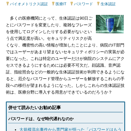
バイオメトリクス認証
|
医療IT
|
パスワード
|
生体認証
多くの医療機関にとって、生体認証は90日ご
とにパスワードを変更したり、複雑なフレーズ
を使用してログインしたりする必要がないとい
う点で満足度が高い。セキュリティリスクが高
くなり、機密性の高い情報が増加したことにより、病院のIT部門
ではユーザーがあまり望まないセキュリティポリシーの実装が必
要になった。これは特定のユーザーだけが病院のシステムにアク
セスできるようにするためには必要不可欠だ。顔認識、音声認
証、指紋照合などの一般的な生体認証技術が利用できるようにな
ると、厄介なパスワード管理からユーザーを解放するこれらの手
段への移行が望まれるようになった。しかしこれらの生体認証技
術は、医療分野に導入する用意ができているのだろうか？
併せて読みたいお勧め記事
パスワードは、なぜ時代遅れなのか
大規模流出事件から専門家が悟った「パスワードはもう