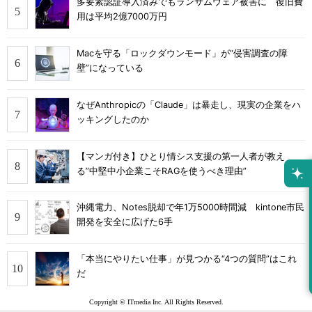
多要素認証導入済みでもランサムウェア被害に 復旧費
用は平均2億7000万円
Macを守る「ロックダウンモード」が“侵害調査の障
壁”になっている
なぜAnthropicの「Claude」は暴走し、現実の企業をハ
ッキングしたのか
【マンガ付き】ひとり情シス支援の第一人者が教え
る”中堅中小企業こそRAGを使うべき理由”
沖縄電力、Notes脱却で年1万5000時間減 kintone市民
開発を安全に広げた6手
「本当にやりたい仕事」が見つかる“4つの質問”はこれ
だ
Copyright © ITmedia Inc. All Rights Reserved.