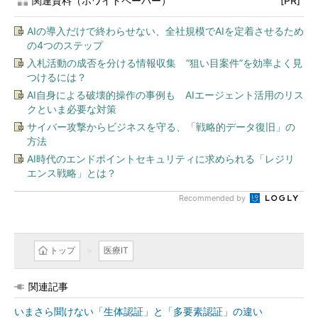
関連資料（ホワイトペーパー）
[PR]
AIの導入だけで終わらせない、全社規模でAIを定着させるため
の4つのステップ
入札活動の成否を分ける情報収集 “狙い目案件”を効率よく見
つけるには？
AI自身による破壊的操作の事例も AIエージェント活用のリス
クといま必要な対策
サイバー攻撃からビジネスを守る、「戦略的データ復旧」の
方法
AI時代のエンドポイントセキュリティに求められる「レジリ
エンス戦略」とは？
Recommended by
トップ
医療IT
関連記事
いまさら聞けない「生体認証」と「多要素認証」の違い