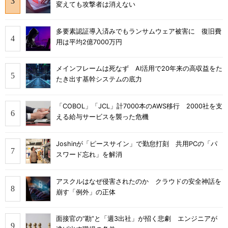
変えても攻撃者は消えない
多要素認証導入済みでもランサムウェア被害に 復旧費
用は平均2億7000万円
メインフレームは死なず AI活用で20年来の高収益をた
たき出す基幹システムの底力
「COBOL」「JCL」計7000本のAWS移行 2000社を支
える給与サービスを襲った危機
Joshinが「ピースサイン」で勤怠打刻 共用PCの「パ
スワード忘れ」を解消
アスクルはなぜ侵害されたのか クラウドの安全神話を
崩す「例外」の正体
面接官の“勘”と「週3出社」が招く悲劇 エンジニアが