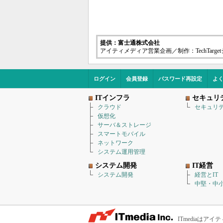
提供：富士通株式会社
アイティメディア営業企画／制作：TechTarg
ログイン
会員登録
パスワード再設定
よ
ITインフラ
セキュリ
クラウド
セキュリ
仮想化
サーバ＆ストレージ
スマートモバイル
ネットワーク
システム運用管理
システム開発
IT経営
システム開発
経営とIT
中堅・中小
ITmediaは