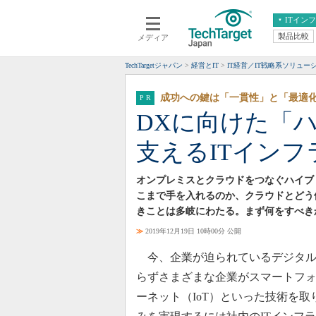
ITイン
製品比較
メディア
クラウド
エンタープライズ
ERP
仮想化
TechTargetジャパン
経営とIT
IT経営／IT戦略系ソリュー
データ分析
サーバ＆ストレージ
成功への鍵は「一貫性」と「最適
CX
スマートモバイル
DXに向けた「
情報系システム
ネットワーク
支えるITイン
システム運用管理
オンプレミスとクラウドをつなぐハイブ
こまで手を入れるのか、クラウドとどう
きことは多岐にわたる。まず何をすべき
≫
2019年12月19日 10時00分 公開
今、企業が迫られているデジタル
らずさまざまな企業がスマートフォ
ーネット（IoT）といった技術を