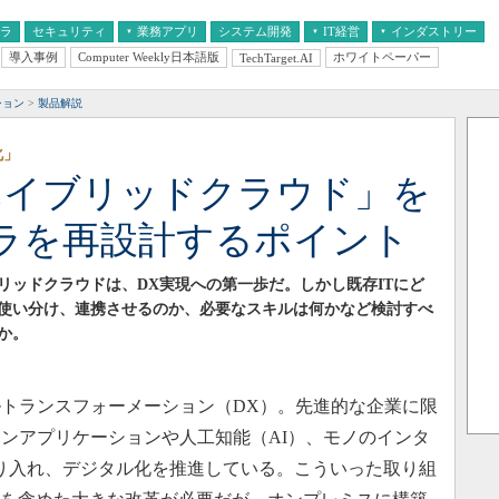
フラ
セキュリティ
業務アプリ
システム開発
IT経営
インダストリー
導入事例
Computer Weekly日本語版
ホワイトペーパー
TechTarget.AI
AI
経営とIT
医療IT
中堅・中小企業とIT
教育IT
ション
製品解説
化」
ハイブリッドクラウド」を
フラを再設計するポイント
リッドクラウドは、DX実現への第一歩だ。しかし既存ITにど
使い分け、連携させるのか、必要なスキルは何かなど検討すべ
か。
トランスフォーメーション（DX）。先進的な企業に限
ンアプリケーションや人工知能（AI）、モノのインタ
取り入れ、デジタル化を推進している。こういった取り組