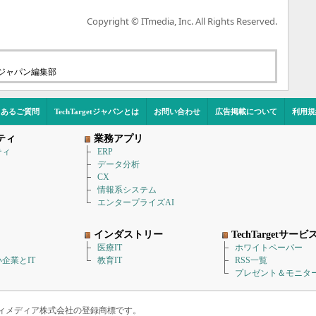
Copyright © ITmedia, Inc. All Rights Reserved.
etジャパン編集部
くあるご質問
TechTargetジャパンとは
お問い合わせ
広告掲載について
利用規
ティ
業務アプリ
ティ
ERP
データ分析
CX
情報系システム
エンタープライズAI
インダストリー
TechTargetサービ
医療IT
ホワイトペーパー
企業とIT
教育IT
RSS一覧
プレゼント＆モニタ
アイティメディア株式会社の登録商標です。