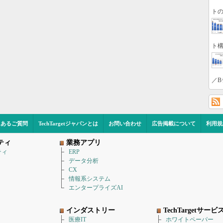
トの
ト構
／B
くあるご質問
TechTargetジャパンとは
お問い合わせ
広告掲載について
利用規
ティ
業務アプリ
ティ
ERP
データ分析
CX
情報系システム
エンタープライズAI
インダストリー
TechTargetサービ
医療IT
ホワイトペーパー