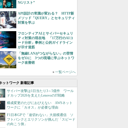
NGリスト”
API設計の常識が変わる？ HTTP新
メソッド「QUERY」とセキュリティ
対策を学ぶ
フロンティアAIとサイバーセキュリ
ティ対策の現在地 「17万行のAIコ
ード分析」事例と公的ガイドライン
が示す道筋
「無線LANがつながらない」の苦情
をゼロに 3つの現場に学ぶネットワ
ーク改善術
»
一覧ページへ
ネットワーク 新着記事
サイバー攻撃は1日当たり3～5億件 ワール
ドカップ2026を支えたLenovoのIT戦略
構成変更のたびにおびえない AWSネット
ワークに「カオス」が必要な理由
F1日本GPで「途切れない」大規模通信 ソ
フトバンクとエリクソンが挑んだ「スピード
の向こう側」