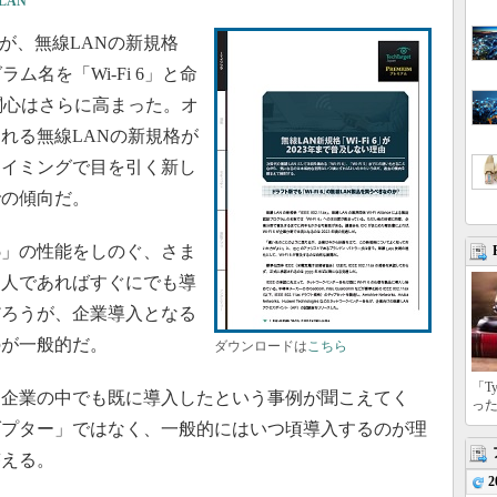
LAN
nceが、無線LANの新規格
グラム名を「Wi-Fi 6」と命
関心はさらに高まった。オ
れる無線LANの新規格が
タイミングで目を引く新し
での傾向だ。
i 5」の性能をしのぐ、さま
個人であればすぐにでも導
だろうが、企業導入となる
のが一般的だ。
ダウンロードは
こちら
「T
し、企業の中でも既に導入したという事例が聞こえてく
っ
ダプター」ではなく、一般的にはいつ頃導入するのが理
答える。
2