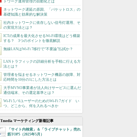
トワーク運用管理の自動化とは
ネットワーク遅延の原因、「パケットロス」の
基礎知識と効果的な解決策
社内ネットワークに依存しない信号灯運用、そ
の実現方法とは？
ICTの成果を最大化させるWi-Fi環境はどう構築
する？ 3つのポイントを徹底解説
無線LANはWi-Fi 7移行で“不要論”払拭か？
LANトラフィックの詳細分析を手軽に行える方
法とは？
管理者を悩ませるネットワーク機器の故障、対
応時間を10分の1にした方法とは
大手MVNO事業者が法人向けサービスに選んだ
通信端末、その選定基準とは？
Wi‑Fi 5／6ユーザーのためのWi‑Fi 7ガイド い
つ、どこから、何を入れるべきか
ITmedia マーケティング新着記事
「サイト内検索」＆「ライブチャット」売れ
筋TOP5（2025年5月）