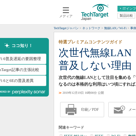
ITイン
製品比較
メディア
クラウド
エンタープライズ
ERP
仮想化
TechTargetジャパン
ネットワーク
無線LAN／Wi-Fi
事
データ分析
サーバ＆ストレージ
特選プレミアムコンテンツガイド
CX
スマートモバイル
ココ知り！
次世代無線LAN「W
情報系システム
ネットワーク
-Fi 6普及遅延の要因整理
普及しない理由
システム運用管理
chTarget記事の主張比較
次世代の無線LANとして注目を集める「Wi
-Fi 6と6Eの普及差異
なるのは本格的な利用はいつ頃にすれば
≫
2019年12月19日 16時00分 公開
印刷／PDF
メー
関連キーワード