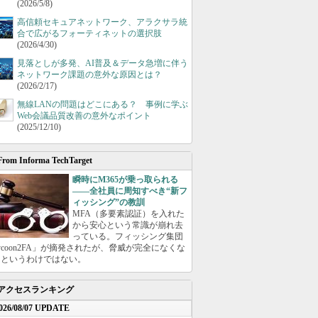
(2026/5/8)
高信頼セキュアネットワーク、アラクサラ統
合で広がるフォーティネットの選択肢
(2026/4/30)
見落としが多発、AI普及＆データ急増に伴う
ネットワーク課題の意外な原因とは？
(2026/2/17)
無線LANの問題はどこにある？ 事例に学ぶ
Web会議品質改善の意外なポイント
(2025/12/10)
From Informa TechTarget
瞬時にM365が乗っ取られる
――全社員に周知すべき“新フ
ィッシング”の教訓
MFA（多要素認証）を入れた
から安心という常識が崩れ去
っている。フィッシング集団
ycoon2FA」が摘発されたが、脅威が完全になくな
たというわけではない。
アクセスランキング
026/08/07 UPDATE