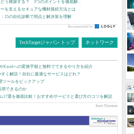
はどう構築する？ 3つのポイントを徹底解...
リーを支えるセキュアな機材接続方法とは
：25の自社診断で弱点と解決策を理解
Recommended by
TechTargetジャパン トップ
ネットワーク
dやExcelへの変換手順と無料でできるやり方を紹介
りやすく解説！自社に最適なサービスはどれ？
管理ツールをピックアップ
で活用できるのか
テム17選を徹底比較！おすすめサービスと選び方のコツを解説