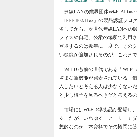
IEEE 802.11ac
|
IEEE
|
Wi-Fi
|
無線
無線LANの業界団体Wi-Fi Allia
「IEEE 802.11ax」の製品認証プロ
名してから、次世代無線LANへの
フィスや自宅、公衆の場所で利用さ
登場するのは数年に一度で、その
い機能が追加されるのが、これま
Wi-Fi 6も前の世代である「Wi-F
ざまな新機能が発表されている。
入したいと考える人は少なくない
と少し様子を見るべきだと考える
市場にはWi-Fi 6準拠品が登場
る。だが、いわゆる「アーリーア
想的なのか。本資料でその疑問に