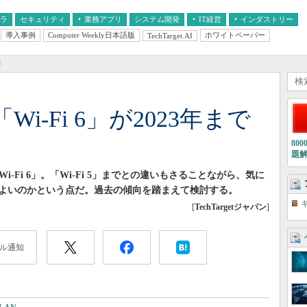
フラ
セキュリティ
業務アプリ
システム開発
IT経営
インダストリー
導入事例
Computer Weekly日本語版
ホワイトペーパー
TechTarget.AI
AI
経営とIT
医療IT
中堅・中小企業とIT
教育IT
例
i-Fi 6」が2023年まで
80
題
-Fi 6」。「Wi-Fi 5」までとの違いもさることながら、気に
よいのかという点だ。過去の傾向を踏まえて検討する。
[
TechTargetジャパン
]
ル通知