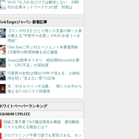
Wi-Fi 7を入れるだけでは解決しない AI時
代の企業ネットワーク3つの壁 対策は
TechTargetジャパン 新着記事
【マンガ付き】ひとり情シス支援の第一人者
が教える”中堅中小企業こそRAGを使うべき
理由”
Uber Eatsに学ぶAIエージェント本番運用術
1万都市の料理画像を自己修復
Azureは限界ギリギリ 絶好調Microsoftを襲
う「GPU不足」の深刻度
IT業界の女性は9割が10年で消える 人材枯
渇を招く“見えない壁”の正体
米「AIキルスイッチ法案」 情シスが今から
備える5つのリスク回避策
ホワイトペーパーランキング
026/08/08 UPDATE
回線工事不要でIoT通信環境を構築 通信断絶
リスクも抑える製品とは？
プログラミング不要で誰でも実現できる、ネッ