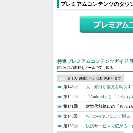
プレミアムコンテンツのダウ
特選プレミアムコンテンツガイド 
次回の掲載をメールで受け取る
新しい連載記事が 331 件あります
143
人工知能が偏見を助長す
142
「Android」と「iOS
141
次世代無線LAN「Wi-Fi
140
Windows使いにこそ贈る
139
決済サービスで広がる「