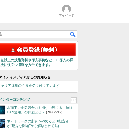
マイページ
00点以上の技術資料や導入事例など、IT導入の課
解決に役立つ情報を入手できます。
アイティメディアからのお知らせ
キャリア採用の応募を受け付けています
ベンダーコンテンツ
PR
水面下で企業競争力を損ない続ける「無線
LAN運用」の問題とは？
(2026/5/15)
ネットワークの所有をやめるとIT担当者
が“厄介な問題”から解放される理由