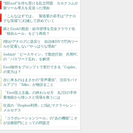
“脱Excel”を待ち受ける乱立問題 カカクコムが
新ツール導入を見送った理由
「こんなはずでは」 製造業の若手は“アナロ
グな現場”に幻滅して辞めていく
紙とExcelの勤怠・給与管理を完全クラウド化
「独自ルール」をどう再現？
8割がアナログに逆戻り 自治体DXで庁内ツー
ルが定着しない“やっぱりな理由”
Joshinが「ピースサイン」で勤怠打刻 共用PC
の「パスワード忘れ」を解消
Excel操作をプロンプトで実行できる「Copilot」
の実力は？
次に来るのはまさかの“音声通信”、注目モバイ
ルアプリ「Talko」が物語ること
「Excel至上主義」の終わらせ方 丸2日の手作
業地獄から情シスと現場を救うには
社員の「Dropbox利用」に悩むマクラーレン・
メルセデス
「コラボレーションツール」の“あの機能”こそ
が法務部門にとっての問題児