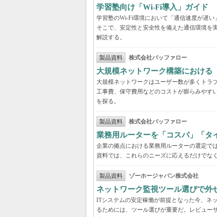
学習塾向け「Wi-Fi導入」ガイド
学習塾のWi-Fi環境において「通信速度が
そこで、安定性と安全性を備えた通信環境を
解説する。
製品資料
株式会社バッファロー
大規模ネットワーク構築における
大規模ネットワークはユーザー数が多くトラ
工事費、保守費用などのコストが膨らみやす
を探る。
製品資料
株式会社バッファロー
業務用ルーターを「コスパ」「タ
企業の拠点における業務用ルーターの選定で
資料では、これらのニーズに応えるだけでな
製品資料
ゾーホージャパン株式会社
ネットワーク監視ツール選びで外
ITシステムの安定稼働が前提となった今、ネ
るためには、ツール選びが重要だ。レビュー