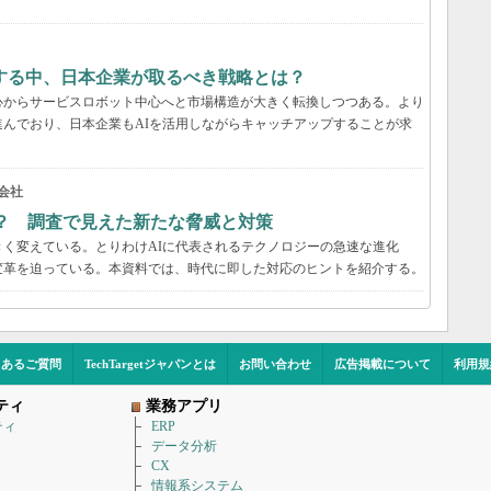
する中、日本企業が取るべき戦略とは？
心からサービスロボット中心へと市場構造が大きく転換しつつある。より
んでおり、日本企業もAIを活用しながらキャッチアップすることが求
同会社
？ 調査で見えた新たな脅威と対策
く変えている。とりわけAIに代表されるテクノロジーの急速な進化
変革を迫っている。本資料では、時代に即した対応のヒントを紹介する。
くあるご質問
TechTargetジャパンとは
お問い合わせ
広告掲載について
利用規
ティ
業務アプリ
ティ
ERP
データ分析
CX
情報系システム