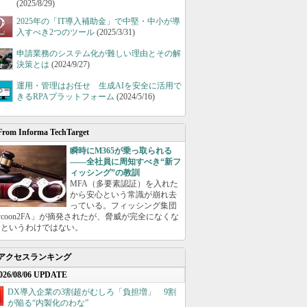
(2025/8/29)
2025年の「IT導入補助金」で中堅・中小が導
入すべき2つのツール
(2025/3/31)
申請業務のシステム化が難しい理由とその解
決策とは
(2024/9/27)
運用・管理はお任せ 生成AIを安全に活用で
きるRPAプラットフォーム
(2024/5/16)
From Informa TechTarget
瞬時にM365が乗っ取られる
――全社員に周知すべき“新フ
ィッシング”の教訓
MFA（多要素認証）を入れた
から安心という常識が崩れ去
っている。フィッシング集団
ycoon2FA」が摘発されたが、脅威が完全になくな
たというわけではない。
アクセスランキング
026/08/06 UPDATE
DX導入企業の3割超がむしろ「負担増」 9割
が陥る“内製化のわな”