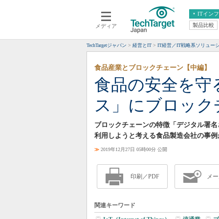
ITイン
製品比較
メディア
クラウド
エンタープライズ
ERP
仮想化
TechTargetジャパン
経営とIT
IT経営／IT戦略系ソリュー
データ分析
サーバ＆ストレージ
食品産業とブロックチェーン【中編】
CX
スマートモバイル
食品の安全を守
情報系システム
ネットワーク
ス」にブロック
システム運用管理
ブロックチェーンの特徴「デジタル署名
利用しようと考える食品製造会社の事例
≫
2019年12月27日 05時00分 公開
印刷／PDF
メー
関連キーワード