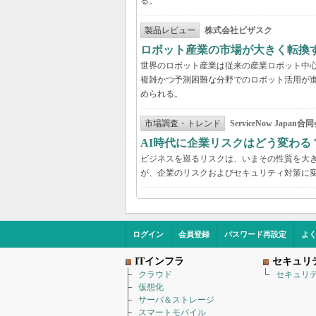
る。
製品レビュー
株式会社ビザスク
ロボット産業の市場が大きく転換
世界のロボット産業は従来の産業ロボット中
複雑かつ予測困難な分野でのロボット活用が進
められる。
市場調査・トレンド
ServiceNow Japan合
AI時代に企業リスクはどう変わる
ビジネスを巡るリスクは、いまその性質を大き
が、企業のリスクおよびセキュリティ対策に
ログイン
会員登録
パスワード再設定
よ
ITインフラ
セキュリ
クラウド
セキュリ
仮想化
サーバ＆ストレージ
スマートモバイル