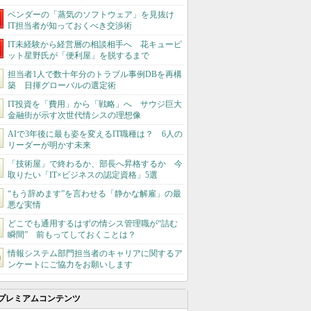
ベンダーの「蒸気のソフトウェア」を見抜け
IT担当者が知っておくべき交渉術
IT未経験から経営層の相談相手へ 花キューピ
ット星野氏が「便利屋」を脱するまで
担当者1人で数十年分のトラブル事例DBを再構
築 日揮グローバルの選定術
IT投資を「費用」から「戦略」へ サウジ巨大
金融街が示す次世代情シスの理想像
AIで3年後に最も姿を変えるIT職種は？ 6人の
リーダーが明かす未来
「技術屋」で終わるか、部長へ昇格するか 今
取りたい「IT×ビジネスの認定資格」5選
“もう辞めます”を言わせる「静かな解雇」の最
悪な実情
どこでも通用するはずの情シス管理職が“詰む
瞬間” 前もってしておくことは？
情報システム部門担当者のキャリアに関するア
ンケートにご協力をお願いします
プレミアムコンテンツ