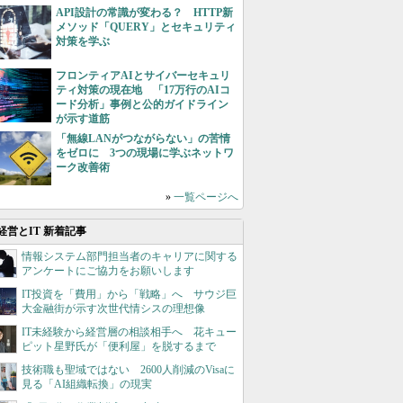
API設計の常識が変わる？ HTTP新
メソッド「QUERY」とセキュリティ
対策を学ぶ
フロンティアAIとサイバーセキュリ
ティ対策の現在地 「17万行のAIコ
ード分析」事例と公的ガイドライン
が示す道筋
「無線LANがつながらない」の苦情
をゼロに 3つの現場に学ぶネットワ
ーク改善術
»
一覧ページへ
経営とIT 新着記事
情報システム部門担当者のキャリアに関する
アンケートにご協力をお願いします
IT投資を「費用」から「戦略」へ サウジ巨
大金融街が示す次世代情シスの理想像
IT未経験から経営層の相談相手へ 花キュー
ピット星野氏が「便利屋」を脱するまで
技術職も聖域ではない 2600人削減のVisaに
見る「AI組織転換」の現実