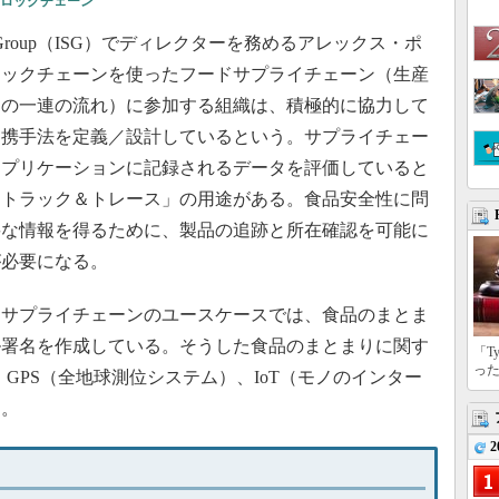
ロックチェーン
ices Group（ISG）でディレクターを務めるアレックス・ポ
ロックチェーンを使ったフードサプライチェーン（生産
めの一連の流れ）に参加する組織は、積極的に協力して
連携手法を定義／設計しているという。サプライチェー
アプリケーションに記録されるデータを評価していると
「トラック＆トレース」の用途がある。食品安全性に問
要な情報を得るために、製品の追跡と所在確認を可能に
が必要になる。
サプライチェーンのユースケースでは、食品のまとま
ル署名を作成している。そうした食品のまとまりに関す
「T
っ
、GPS（全地球測位システム）、IoT（モノのインター
る。
2