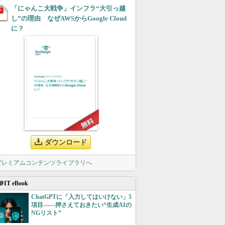
「にゃんこ大戦争」インフラ“大引っ越
し”の理由 なぜAWSからGoogle Cloud
に？
ダウンロード
 プレミアムコンテンツライブラリへ
＠IT eBook
ChatGPTに「入力してはいけない」5
項目――押さえておきたい“生成AIの
NGリスト”