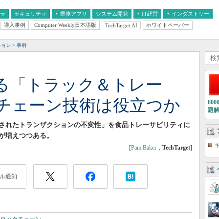
フラ
セキュリティ
業務アプリ
システム開発
IT経営
インダストリー
導入事例
Computer Weekly日本語版
ホワイトペーパー
TechTarget.AI
AI
経営とIT
医療IT
中堅・中小企業とIT
教育IT
ション
事例
る「トラック＆トレー
チェーン技術は役立つか
80
題
されたトランザクションの不変性」を食品トレーサビリティに
が増えつつある。
[
Pam Baker
，
TechTarget
]
ル通知