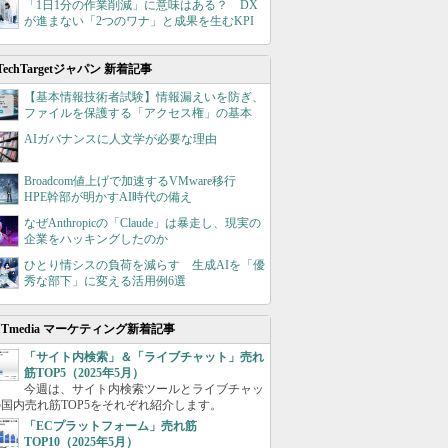
「1日1分の作業削減」に意味はある？ DX
が進まない「2つのワナ」と成果を生むKPI
TechTargetジャパン 新着記事
【基本情報技術者試験】情報漏えいを防ぎ、
ファイルを保護する「アクセス権」の基本
AIガバナンスに人文学が必要な理由
Broadcom値上げで加速するVMware移行
HPE幹部が明かすAI時代の備え
なぜAnthropicの「Claude」は暴走し、現実の
企業をハッキングしたのか
ひとり情シスの負荷を減らす 生成AIを「優
秀な部下」に変える活用例6選
ITmedia マーケティング新着記事
「サイト内検索」＆「ライブチャット」売れ
筋TOP5（2025年5月）
今週は、サイト内検索ツールとライブチャッ
国内売れ筋TOP5をそれぞれ紹介します。
「ECプラットフォーム」売れ筋
TOP10（2025年5月）