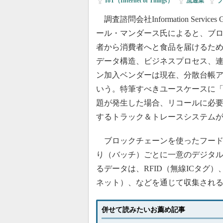
IoT（Internet of Things）
|
流通業
|
ブ
調査諮問会社Information Serv
ール・マンダース氏によると、ブ
者から消費者へと食品を届けるた
データ構造、ビジネスプロセス、
ン加入ベンダーは現在、分散台帳
いう。特筆すべきユースケースに
題が発生した場合、リコールに必
するトラック＆トレースシステム
ブロックチェーンを使ったフード
り（バッチ）ごとに一意のデジタ
るデータは、RFID（無線ICタグ）
ネット）、などを通じて収集され
併せて読みたいお薦め記事