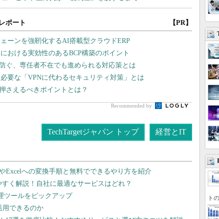
レポート
【PR】
ェーンを強靭化するAI搭載型クラウドERP
売における実効性のあるBCP構築のポイント
を防ぐ、専任者不在でも進められる対応策とは
ま必要な「VPNに代わるセキュリティ対策」とは
、押さえるべきポイントとは？
Recommended by
TechTargetジャパン トップ
経営とIT
dやExcelへの変換手順と無料でできるやり方を紹介
りやすく解説！自社に最適なサービスはどれ？
管理ツールをピックアップ
トの
で活用できるのか