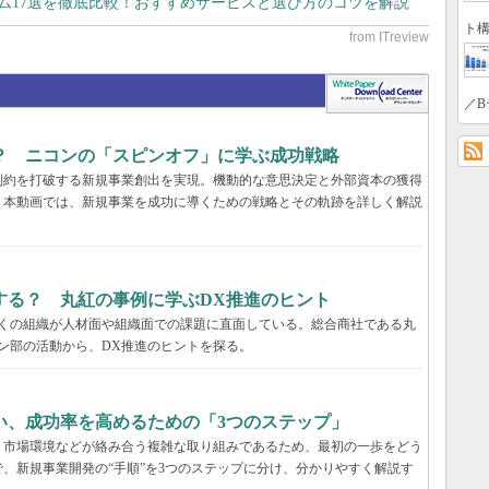
テム17選を徹底比較！おすすめサービスと選び方のコツを解説
ト構
／B
？ ニコンの「スピンオフ」に学ぶ成功戦略
制約を打破する新規事業創出を実現。機動的な意思決定と外部資本の獲得
。本動画では、新規事業を成功に導くための戦略とその軌跡を詳しく解説
する？ 丸紅の事例に学ぶDX推進のヒント
多くの組織が人材面や組織面での課題に直面している。総合商社である丸
ン部の活動から、DX推進のヒントを探る。
い、成功率を高めるための「3つのステップ」
、市場環境などが絡み合う複雑な取り組みであるため、最初の一歩をどう
、新規事業開発の“手順”を3つのステップに分け、分かりやすく解説す