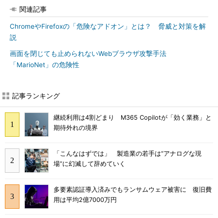
関連記事
ChromeやFirefoxの「危険なアドオン」とは？ 脅威と対策を解
説
画面を閉じても止められないWebブラウザ攻撃手法
「MarioNet」の危険性
記事ランキング
継続利用は4割どまり M365 Copilotが「効く業務」と
期待外れの境界
「こんなはずでは」 製造業の若手は“アナログな現
場”に幻滅して辞めていく
多要素認証導入済みでもランサムウェア被害に 復旧費
用は平均2億7000万円