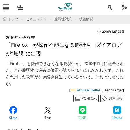
トップ
セキュリティ
脆弱性対策
技術解説
2019年12月28日
2016年から存在
「Firefox」が操作不能になる脆弱性 ダイアログ
が“無限”に出現
「Firefox」を操作できなくなる脆弱性が、2019年11月に報告され
た。この脆弱性は過去に修正が試みられたにもかかわらず、これ
を悪用した攻撃が引き続き発生しているという。それはなぜなの
か。
[
Michael Heller
，TechTarget]
PC用表示
関連情報
Share
Post
LINE
Hatena