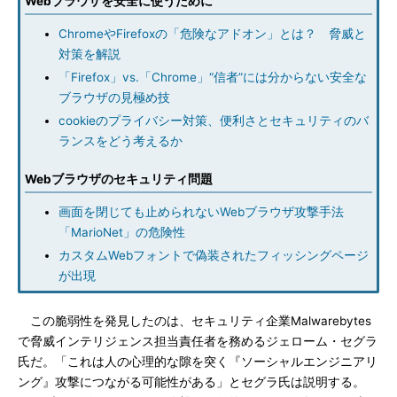
Webブラウザを安全に使うために
ChromeやFirefoxの「危険なアドオン」とは？ 脅威と
対策を解説
「Firefox」vs.「Chrome」“信者”には分からない安全な
ブラウザの見極め技
cookieのプライバシー対策、便利さとセキュリティのバ
ランスをどう考えるか
Webブラウザのセキュリティ問題
画面を閉じても止められないWebブラウザ攻撃手法
「MarioNet」の危険性
カスタムWebフォントで偽装されたフィッシングページ
が出現
この脆弱性を発見したのは、セキュリティ企業Malwarebytes
で脅威インテリジェンス担当責任者を務めるジェローム・セグラ
氏だ。「これは人の心理的な隙を突く『ソーシャルエンジニアリ
ング』攻撃につながる可能性がある」とセグラ氏は説明する。