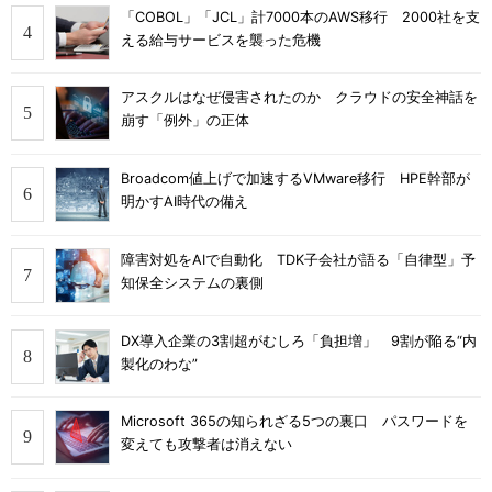
「COBOL」「JCL」計7000本のAWS移行 2000社を支
える給与サービスを襲った危機
アスクルはなぜ侵害されたのか クラウドの安全神話を
崩す「例外」の正体
Broadcom値上げで加速するVMware移行 HPE幹部が
明かすAI時代の備え
障害対処をAIで自動化 TDK子会社が語る「自律型」予
知保全システムの裏側
DX導入企業の3割超がむしろ「負担増」 9割が陥る“内
製化のわな”
Microsoft 365の知られざる5つの裏口 パスワードを
変えても攻撃者は消えない