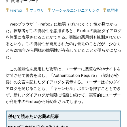
関連キーワード
Firefox
|
ブラウザ
|
ソーシャルエンジニアリング
|
脆弱性
Webブラウザ「Firefox」に脆弱（ぜいじゃく）性が見つかっ
た。攻撃者がこの脆弱性を悪用すると、Firefoxの認証ダイアログ
を無限に表示させることができる。実際の悪用例も観測されてい
るという。この脆弱性が発見されたのは最近のことだが、少なく
とも2016年から同様の脆弱性が存在していたことが明らかになっ
た。
この脆弱性を悪用した攻撃は、ユーザーに悪質なWebサイトを
訪問させて警告を出し、「Authentication Require」（認証が必
要）の文言を記したダイアログを表示する。ユーザーはそのダイ
アログを閉じることも、「キャンセル」ボタンを押すこともでき
ず、新しいダイアログが無限に増殖し続けて、実質的にユーザー
が利用中のFirefoxから締め出されてしまう。
併せて読みたいお薦め記事