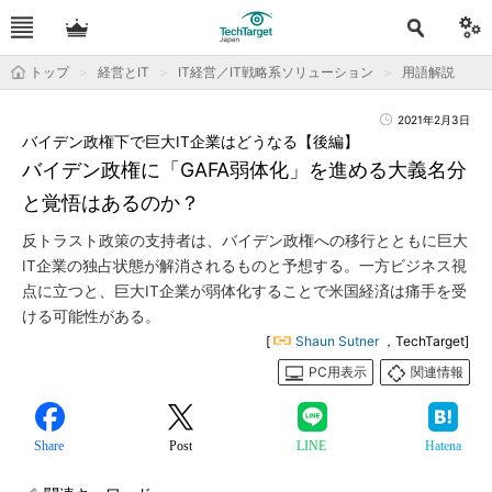
トップ
経営とIT
IT経営／IT戦略系ソリューション
用語解説
2021年2月3日
バイデン政権下で巨大IT企業はどうなる【後編】
バイデン政権に「GAFA弱体化」を進める大義名分
と覚悟はあるのか？
反トラスト政策の支持者は、バイデン政権への移行とともに巨大
IT企業の独占状態が解消されるものと予想する。一方ビジネス視
点に立つと、巨大IT企業が弱体化することで米国経済は痛手を受
ける可能性がある。
[
Shaun Sutner
，TechTarget]
PC用表示
関連情報
Share
Post
LINE
Hatena