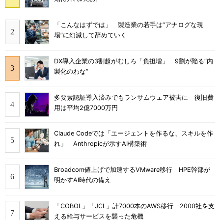
「こんなはずでは」 製造業の若手は“アナログな現
場”に幻滅して辞めていく
DX導入企業の3割超がむしろ「負担増」 9割が陥る“内
製化のわな”
多要素認証導入済みでもランサムウェア被害に 復旧費
用は平均2億7000万円
Claude Codeでは「エージェントを作るな、スキルを作
れ」 Anthropicが示すAI構築術
Broadcom値上げで加速するVMware移行 HPE幹部が
明かすAI時代の備え
「COBOL」「JCL」計7000本のAWS移行 2000社を支
える給与サービスを襲った危機