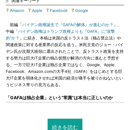
関連キーワード
Amazon
|
Apple
|
Facebook
|
Google
前編「
バイデン政権誕生で『GAFAの解体』が進むのか？
」、
中編「
バイデン政権はトランプ政権よりも『GAFA』に“攻撃
的”か？
」に続き、本稿は米国の反トラスト法（独占禁止法）や
関連政策に対する産業界の反応を追う。米民主党のジョー・バイ
デン氏が次期大統領に選出されたことで、反トラスト政策を支持
する勢力は巨大IT企業の独占状態が解消の方向に進むと予想す
る。一方で巨大IT企業は独占企業ではなく、Google、Apple、
Facebook、Amazon.comの大手4社（GAFA）をはじめとする巨
大IT企業を弱体化させれば米国の経済が痛手を被りかねないとい
うビジネス寄りの見方もある。
「GAFAは独占企業」という“常識”は本当に正しいのか
続きを読む