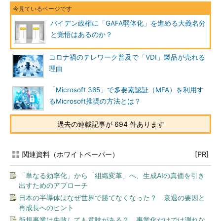
バイデン政権に「GAFA弱体化」を進める大義名分
と覚悟はあるのか？
コロナ禍のテレワーク普及で「VDI」製品が売れる
理由
「Microsoft 365」で多要素認証（MFA）を利用す
るMicrosoft推奨の方法とは？
過去の連載記事が 694 件あります
関連資料（ホワイトペーパー）
[PR]
「単なる効率化」から「組織変革」へ、生成AIの真価を引き
出すためのアプローチ
日本の半導体はなぜ世界で勝てなくなった？ 衰退の要因と
再成長へのヒント
新規事業は失敗しても意味がある？ 事業化だけでは測れな