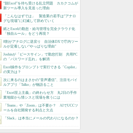
“脱Excel”を待ち受ける乱立問題 カカクコムが
新ツール導入を見送った理由
「こんなはずでは」 製造業の若手は“アナロ
グな現場”に幻滅して辞めていく
紙とExcelの勤怠・給与管理を完全クラウド化
「独自ルール」をどう再現？
8割がアナログに逆戻り 自治体DXで庁内ツー
ルが定着しない“やっぱりな理由”
Joshinが「ピースサイン」で勤怠打刻 共用PC
の「パスワード忘れ」を解消
Excel操作をプロンプトで実行できる「Copilot」
の実力は？
次に来るのはまさかの“音声通信”、注目モバイ
ルアプリ「Talko」が物語ること
「Excel至上主義」の終わらせ方 丸2日の手作
業地獄から情シスと現場を救うには
「Teams」や「Zoom」は不要か？ AIでUCCツ
ールを自社開発する利点と欠点
「Slack」は本当にメールの代わりになるのか？