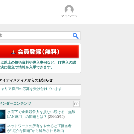
マイページ
00点以上の技術資料や導入事例など、IT導入の課
解決に役立つ情報を入手できます。
アイティメディアからのお知らせ
キャリア採用の応募を受け付けています
ベンダーコンテンツ
PR
水面下で企業競争力を損ない続ける「無線
LAN運用」の問題とは？
(2026/5/15)
ネットワークの所有をやめるとIT担当者
が“厄介な問題”から解放される理由