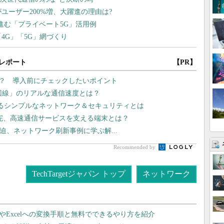
レポート
【PR】
は？ 導入前にチェックしたいポイント
G回線」のリアルな通信速度とは？
れるシンプルなネットワーク＆セキュリティとは
補完、高速通信サービスを支える端末とは？
線が逼迫、ネットワーク刷新事例に学ぶ解...
Recommended by
TechTargetジャパン トップ
ネットワーク
dやExcelへの変換手順と無料でできるやり方を紹介