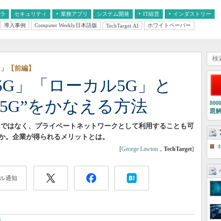
フラ
セキュリティ
業務アプリ
システム開発
IT経営
インダストリー
導入事例
Computer Weekly日本語版
ホワイトペーパー
TechTarget.AI
AI
経営とIT
医療IT
中堅・中小企業とIT
教育IT
G」【前編】
G」「ローカル5G」と
5G”をかなえる方法
80
題
てではなく、プライベートネットワークとして利用することも可
か。企業が得られるメリットとは。
[
George Lawton
，
TechTarget
]
ル通知