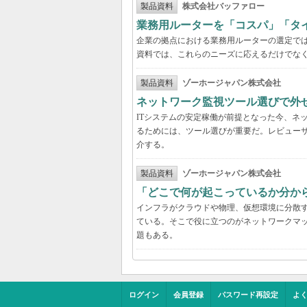
製品資料
株式会社バッファロー
業務用ルーターを「コスパ」「タ
企業の拠点における業務用ルーターの選定で
資料では、これらのニーズに応えるだけでな
製品資料
ゾーホージャパン株式会社
ネットワーク監視ツール選びで外
ITシステムの安定稼働が前提となった今、ネ
るためには、ツール選びが重要だ。レビュー
介する。
製品資料
ゾーホージャパン株式会社
「どこで何が起こっているか分か
インフラがクラウドや物理、仮想環境に分散
ている。そこで役に立つのがネットワークマ
題もある。
ログイン
会員登録
パスワード再設定
よ