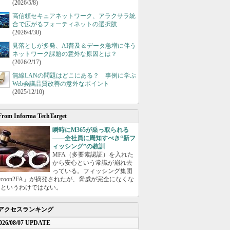
(2026/5/8)
高信頼セキュアネットワーク、アラクサラ統
合で広がるフォーティネットの選択肢
(2026/4/30)
見落としが多発、AI普及＆データ急増に伴う
ネットワーク課題の意外な原因とは？
(2026/2/17)
無線LANの問題はどこにある？ 事例に学ぶ
Web会議品質改善の意外なポイント
(2025/12/10)
From Informa TechTarget
瞬時にM365が乗っ取られる
――全社員に周知すべき“新フ
ィッシング”の教訓
MFA（多要素認証）を入れた
から安心という常識が崩れ去
っている。フィッシング集団
ycoon2FA」が摘発されたが、脅威が完全になくな
たというわけではない。
アクセスランキング
026/08/07 UPDATE