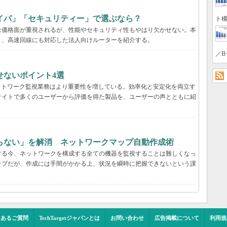
イパ」「セキュリティー」で選ぶなら？
ト構
は価格面が重視されるが、性能やセキュリティ性もやはり欠かせない。本
く、高速回線にも対応した法人向けルーターを紹介する。
／B
せないポイント4選
ットワーク監視業務はより重要性を増している。効率化と安定化を両立す
サイトで多くのユーザーから評価を得た製品を、ユーザーの声とともに紹
らない」を解消 ネットワークマップ自動作成術
する今、ネットワークを構成する全ての機器を監視することは難しくなっ
ップだが、作成には手間がかかる上、状況を瞬時に把握できないという課
くあるご質問
TechTargetジャパンとは
お問い合わせ
広告掲載について
利用規