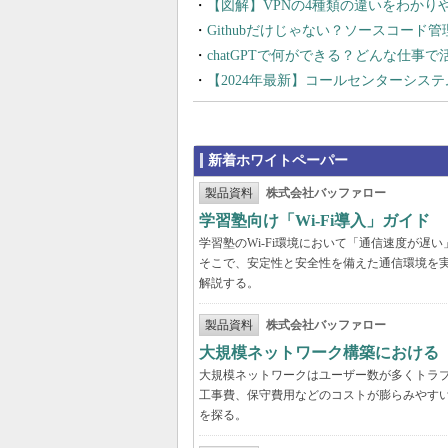
【図解】VPNの4種類の違いをわか
Githubだけじゃない？ソースコード
chatGPTで何ができる？どんな仕事
【2024年最新】コールセンターシス
新着ホワイトペーパー
製品資料
株式会社バッファロー
学習塾向け「Wi-Fi導入」ガイド
学習塾のWi-Fi環境において「通信速度が
そこで、安定性と安全性を備えた通信環境を
解説する。
製品資料
株式会社バッファロー
大規模ネットワーク構築における
大規模ネットワークはユーザー数が多くトラ
工事費、保守費用などのコストが膨らみやす
を探る。