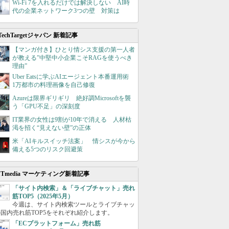
Wi-Fi 7を入れるだけでは解決しない AI時
代の企業ネットワーク3つの壁 対策は
TechTargetジャパン 新着記事
【マンガ付き】ひとり情シス支援の第一人者
が教える”中堅中小企業こそRAGを使うべき
理由”
Uber Eatsに学ぶAIエージェント本番運用術
1万都市の料理画像を自己修復
Azureは限界ギリギリ 絶好調Microsoftを襲
う「GPU不足」の深刻度
IT業界の女性は9割が10年で消える 人材枯
渇を招く“見えない壁”の正体
米「AIキルスイッチ法案」 情シスが今から
備える5つのリスク回避策
ITmedia マーケティング新着記事
「サイト内検索」＆「ライブチャット」売れ
筋TOP5（2025年5月）
今週は、サイト内検索ツールとライブチャッ
国内売れ筋TOP5をそれぞれ紹介します。
「ECプラットフォーム」売れ筋