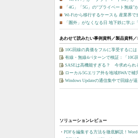
あわせて読みたい事例資料／製品資料／
10G回線の真価をフルに享受するに
有線・無線4パターンで検証：「10
SASEは高機能すぎる？ 今求めら
ローカル5Gエリア外を地域BWAで
Windows Updateの通信集中で回
PDFを編集する方法を徹底解説！Wor