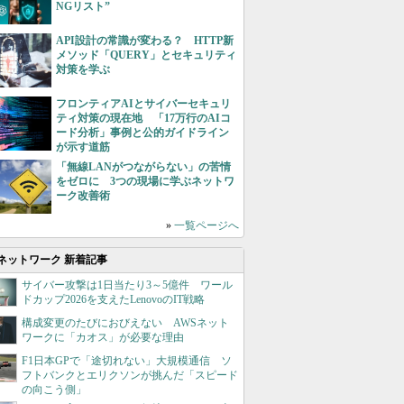
NGリスト”
API設計の常識が変わる？ HTTP新
メソッド「QUERY」とセキュリティ
対策を学ぶ
フロンティアAIとサイバーセキュリ
ティ対策の現在地 「17万行のAIコ
ード分析」事例と公的ガイドライン
が示す道筋
「無線LANがつながらない」の苦情
をゼロに 3つの現場に学ぶネットワ
ーク改善術
»
一覧ページへ
ネットワーク 新着記事
サイバー攻撃は1日当たり3～5億件 ワール
ドカップ2026を支えたLenovoのIT戦略
構成変更のたびにおびえない AWSネット
ワークに「カオス」が必要な理由
F1日本GPで「途切れない」大規模通信 ソ
フトバンクとエリクソンが挑んだ「スピード
の向こう側」