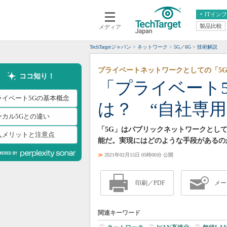
ITイン
製品比較
メディア
クラウド
エンタープライズ
ERP
仮想化
TechTargetジャパン
ネットワーク
5G／6G
技術解説
データ分析
サーバ＆ストレージ
プライベートネットワークとしての「5
CX
スマートモバイル
ココ知り！
「プライベート5
情報系システム
ネットワーク
ライベート5Gの基本概念
は？ “自社専用
システム運用管理
ーカル5Gとの違い
「5G」はパブリックネットワークとし
入メリットと注意点
能だ。実現にはどのような手段があるの
≫
2021年02月15日 05時00分 公開
印刷／PDF
メー
関連キーワード