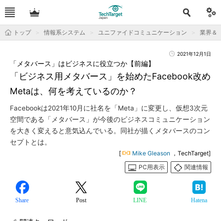
トップ
情報系システム
ユニファイドコミュニケーション
業界＆
2021年12月1日
「メタバース」はビジネスに役立つか【前編】
「ビジネス用メタバース」を始めたFacebook改め
Metaは、何を考えているのか？
Facebookは2021年10月に社名を「Meta」に変更し、仮想3次元
空間である「メタバース」が今後のビジネスコミュニケーション
を大きく変えると意気込んでいる。同社が描くメタバースのコン
セプトとは。
[
Mike Gleason
，TechTarget]
PC用表示
関連情報
Share
Post
LINE
Hatena