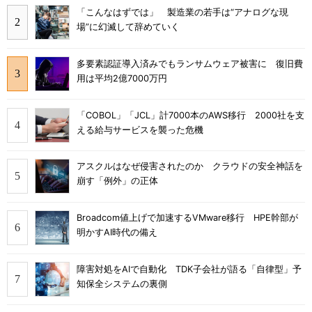
「こんなはずでは」 製造業の若手は“アナログな現
場”に幻滅して辞めていく
多要素認証導入済みでもランサムウェア被害に 復旧費
用は平均2億7000万円
「COBOL」「JCL」計7000本のAWS移行 2000社を支
える給与サービスを襲った危機
アスクルはなぜ侵害されたのか クラウドの安全神話を
崩す「例外」の正体
Broadcom値上げで加速するVMware移行 HPE幹部が
明かすAI時代の備え
障害対処をAIで自動化 TDK子会社が語る「自律型」予
知保全システムの裏側