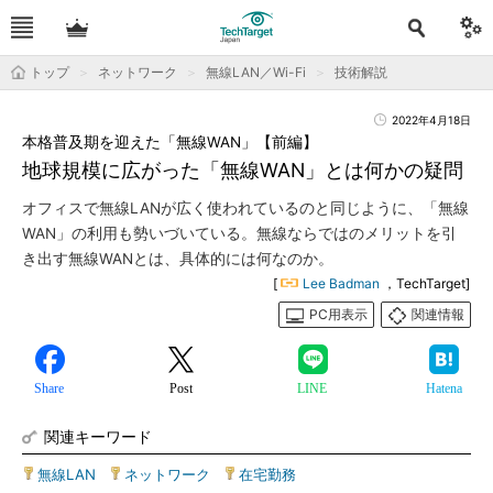
トップ
ネットワーク
無線LAN／Wi-Fi
技術解説
2022年4月18日
本格普及期を迎えた「無線WAN」【前編】
地球規模に広がった「無線WAN」とは何かの疑問
オフィスで無線LANが広く使われているのと同じように、「無線
WAN」の利用も勢いづいている。無線ならではのメリットを引
き出す無線WANとは、具体的には何なのか。
[
Lee Badman
，TechTarget]
PC用表示
関連情報
Share
Post
LINE
Hatena
関連キーワード
無線LAN
|
ネットワーク
|
在宅勤務