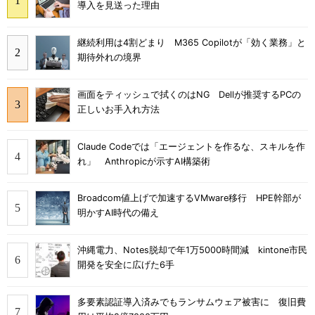
導入を見送った理由
継続利用は4割どまり M365 Copilotが「効く業務」と
期待外れの境界
画面をティッシュで拭くのはNG Dellが推奨するPCの
正しいお手入れ方法
Claude Codeでは「エージェントを作るな、スキルを作
れ」 Anthropicが示すAI構築術
Broadcom値上げで加速するVMware移行 HPE幹部が
明かすAI時代の備え
沖縄電力、Notes脱却で年1万5000時間減 kintone市民
開発を安全に広げた6手
多要素認証導入済みでもランサムウェア被害に 復旧費