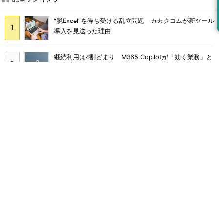
“脱Excel”を待ち受ける乱立問題 カカクコムが新ツール
導入を見送った理由
継続利用は4割どまり M365 Copilotが「効く業務」と
期待外れの境界
画面をティッシュで拭くのはNG Dellが推奨するPCの
正しいお手入れ方法
Claude Codeでは「エージェントを作るな、スキルを作
れ」 Anthropicが示すAI構築術
Broadcom値上げで加速するVMware移行 HPE幹部が
明かすAI時代の備え
多要素認証導入済みでもランサムウェア被害に 復旧費
用は平均2億7000万円