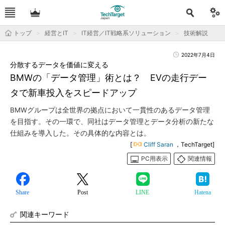
トップ
経営とIT
IT経営／IT戦略系ソリューション
技術解説
2022年7月4日
分散するデータを価値に変える
BMWの「データ管理」術とは？ EVの走行デー
タで新車投入をスピードアップ
BMWグループは全世界の拠点において一貫性のあるデータ管理
を目指す。その一環で、同社はデータ管理とデータ分析の新たな
仕組みを導入した。その具体的な内容とは。
[
Cliff Saran
，TechTarget]
PC用表示
関連情報
Share
Post
LINE
Hatena
関連キーワード