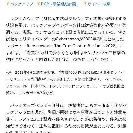
バックアップ
|
BCP（事業継続計画）
|
サイバー攻撃
ランサムウェア（身代金要求型マルウェア）攻撃が深刻化する
状況を受け、バックアップベンダー各社は対策強化が必要だと強
調する。実際、ランサムウェア攻撃は広範に広がっている。例え
ばセキュリティベンダーのCybereasonが2022年6月に公開した
レポート「Ransomware: The True Cost to Business 2022」に
よれば、「過去24カ月で少なくとも1回はランサムウェア攻撃の
標的になった」と回答した割合は、73％に上った（注）。
※注 2022年4月に調査を実施。従業員700人以上の組織に所属するサイバ
ーセキュリティ専門家1456人が参加した。内訳は米国24％、ドイツ10％、
フランス10％、日本10％、イタリア7％、南アフリカ7％、アラブ首長国連
邦7％、シンガポール7％など。
バックアップベンダー各社は、攻撃者によるデータ暗号化がバ
ックアップにも及び、復旧が困難になる事案が出ていると注意を
促す。システムに攻撃者を侵入させないための防御や、侵入の検
知だけではなく、正常に復旧するための対策が重要になる。対策
の勘所はどこにあるのか。