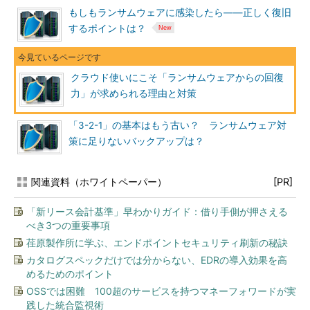
もしもランサムウェアに感染したら――正しく復旧
するポイントは？
クラウド使いにこそ「ランサムウェアからの回復
力」が求められる理由と対策
「3-2-1」の基本はもう古い？ ランサムウェア対
策に足りないバックアップは？
関連資料（ホワイトペーパー）
[PR]
「新リース会計基準」早わかりガイド：借り手側が押さえる
べき3つの重要事項
荏原製作所に学ぶ、エンドポイントセキュリティ刷新の秘訣
カタログスペックだけでは分からない、EDRの導入効果を高
めるためのポイント
OSSでは困難 100超のサービスを持つマネーフォワードが実
践した統合監視術