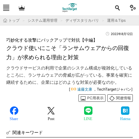
トップ
システム運用管理
ディザスタリカバリ
運用＆Tips
2022年8月12日
巧妙化する攻撃にバックアップで対抗【中編】
クラウド使いにこそ「ランサムウェアからの回復
力」が求められる理由と対策
クラウドサービスの利用で企業のシステム構成が複雑化している
ところに、ランサムウェアの脅威が広がっている。事業を確実に
継続するために、企業にはどのような対策が必要なのか。
[
遠藤文康
，TechTargetジャパン]
PC用表示
関連情報
Share
Post
LINE
Hatena
関連キーワード