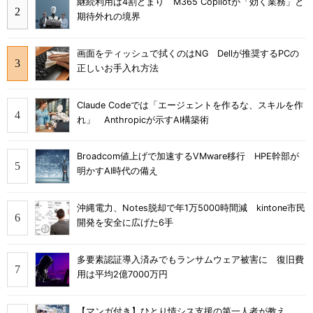
継続利用は4割どまり M365 Copilotが「効く業務」と
期待外れの境界
画面をティッシュで拭くのはNG Dellが推奨するPCの
正しいお手入れ方法
Claude Codeでは「エージェントを作るな、スキルを作
れ」 Anthropicが示すAI構築術
Broadcom値上げで加速するVMware移行 HPE幹部が
明かすAI時代の備え
沖縄電力、Notes脱却で年1万5000時間減 kintone市民
開発を安全に広げた6手
多要素認証導入済みでもランサムウェア被害に 復旧費
用は平均2億7000万円
【マンガ付き】ひとり情シス支援の第一人者が教え