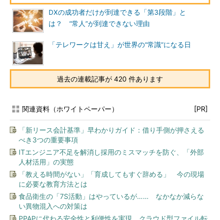
DXの成功者だけが到達できる「第3段階」と
は？ “常人”が到達できない理由
「テレワークは甘え」が世界の“常識”になる日
過去の連載記事が 420 件あります
関連資料（ホワイトペーパー）
[PR]
「新リース会計基準」早わかりガイド：借り手側が押さえる
べき3つの重要事項
ITエンジニア不足を解消し採用のミスマッチを防ぐ、「外部
人材活用」の実態
「教える時間がない」「育成してもすぐ辞める」 今の現場
に必要な教育方法とは
食品衛生の「7S活動」はやっているが…… なかなか減らな
い異物混入への対策は
PPAPに代わる安全性と利便性を実現、クラウド型ファイル転