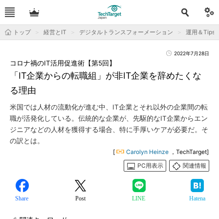
トップ
経営とIT
デジタルトランスフォーメーション
運用＆Tips
2022年7月28日
コロナ禍のIT活用促進術【第5回】
「IT企業からの転職組」が非IT企業を辞めたくな
る理由
米国では人材の流動化が進む中、IT企業とそれ以外の企業間の転
職が活発化している。伝統的な企業が、先駆的なIT企業からエン
ジニアなどの人材を獲得する場合、特に手厚いケアが必要だ。そ
の訳とは。
[
Carolyn Heinze
，TechTarget]
PC用表示
関連情報
Share
Post
LINE
Hatena