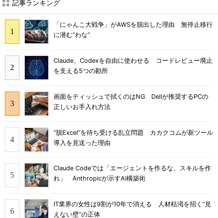
記事ランキング
「にゃんこ大戦争」がAWSを脱出した理由 無停止移行
に潜む“わな”
Claude、Codexを自由に使わせる コードレビュー廃止
を支える5つの勘所
画面をティッシュで拭くのはNG Dellが推奨するPCの
正しいお手入れ方法
“脱Excel”を待ち受ける乱立問題 カカクコムが新ツール
導入を見送った理由
Claude Codeでは「エージェントを作るな、スキルを作
れ」 Anthropicが示すAI構築術
IT業界の女性は9割が10年で消える 人材枯渇を招く“見
えない壁”の正体