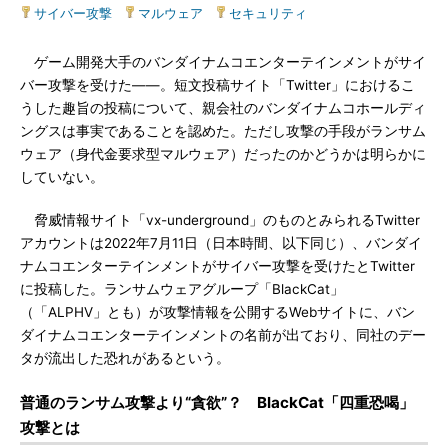
サイバー攻撃
|
マルウェア
|
セキュリティ
ゲーム開発大手のバンダイナムコエンターテインメントがサイ
バー攻撃を受けた――。短文投稿サイト「Twitter」におけるこ
うした趣旨の投稿について、親会社のバンダイナムコホールディ
ングスは事実であることを認めた。ただし攻撃の手段がランサム
ウェア（身代金要求型マルウェア）だったのかどうかは明らかに
していない。
脅威情報サイト「vx-underground」のものとみられるTwitter
アカウントは2022年7月11日（日本時間、以下同じ）、バンダイ
ナムコエンターテインメントがサイバー攻撃を受けたとTwitter
に投稿した。ランサムウェアグループ「BlackCat」
（「ALPHV」とも）が攻撃情報を公開するWebサイトに、バン
ダイナムコエンターテインメントの名前が出ており、同社のデー
タが流出した恐れがあるという。
普通のランサム攻撃より“貪欲”？ BlackCat「四重恐喝」
攻撃とは