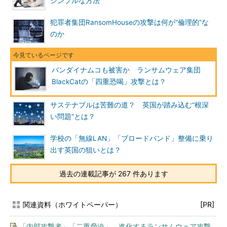
シンプルな方法
犯罪者集団RansomHouseの攻撃は何が“倫理的”な
のか
バンダイナムコも被害か ランサムウェア集団
BlackCatの「四重恐喝」攻撃とは？
サステナブルは苦難の道？ 英国が踏み込む“根深
い問題”とは？
学校の「無線LAN」「ブロードバンド」整備に乗り
出す英国の狙いとは？
過去の連載記事が 267 件あります
関連資料（ホワイトペーパー）
[PR]
「内部攻撃者」「二重脅迫」 進化するランサムウェア攻撃