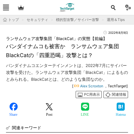
トップ
セキュリティ
標的型攻撃／サイバー攻撃
運用＆Tips
2022年8月9日
ランサムウェア攻撃集団「BlackCat」の実態【前編】
バンダイナムコも被害か ランサムウェア集団
BlackCatの「四重恐喝」攻撃とは？
バンダイナムコエンターテインメントは、2022年7月にサイバー
攻撃を受けた。ランサムウェア攻撃集団「BlackCat」によるもの
とみられる。BlackCatとは、どのような集団なのか。
[
Alex Scroxton
，TechTarget]
PC用表示
関連情報
Share
Post
LINE
Hatena
関連キーワード