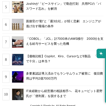
Joshinが「ピースサイン」で勤怠打刻 共用PCの「パ
スワード忘れ」を解消
面接官の“勘”と「週3出社」が招く悲劇 エンジニアが
逃げ出す職場の条件
「COBOL」「JCL」計7000本のAWS移行 2000社を支
える給与サービスを襲った危機
【価格比較】Copilot、Kiro、Cursorなど6製品 「無料
で十分」は本当？
多要素認証導入済みでもランサムウェア被害に 復旧費
用は平均2億7000万円
IT未経験から経営層の相談相手へ 花キューピット星野
氏が「便利屋」を脱するまで
Copyright © ITmedia Inc. All Rights Reserved.