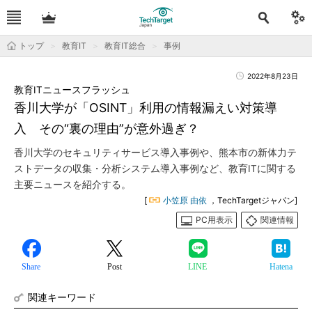
トップ
教育IT
教育IT総合
事例
2022年8月23日
教育ITニュースフラッシュ
香川大学が「OSINT」利用の情報漏えい対策導
入 その“裏の理由”が意外過ぎ？
香川大学のセキュリティサービス導入事例や、熊本市の新体力テ
ストデータの収集・分析システム導入事例など、教育ITに関する
主要ニュースを紹介する。
[
小笠原 由依
，TechTargetジャパン]
PC用表示
関連情報
Share
Post
LINE
Hatena
関連キーワード