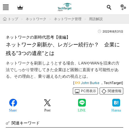
トップ
ネットワーク
ネットワーク管理
用語解説
2022年8月31日
ネットワークの新時代思考【後編】
ネットワーク刷新か、レガシー続行か？ 企業に
残る“3つの遺産”とは
ネットワークを刷新しようとする場合、LANやWANを旧来の方
法でしっかり管理してきた企業ほど困難に直面する可能性があ
る。その理由と、乗り越えるための視点とは。
[
John Burke
，TechTarget]
PC用表示
関連情報
Share
Post
LINE
Hatena
関連キーワード