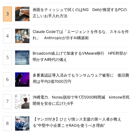
画面をティッシュで拭くのはNG Dellが推奨するPCの
正しいお手入れ方法
Claude Codeでは「エージェントを作るな、スキルを作
れ」 Anthropicが示すAI構築術
Broadcom値上げで加速するVMware移行 HPE幹部が
明かすAI時代の備え
多要素認証導入済みでもランサムウェア被害に 復旧費
用は平均2億7000万円
沖縄電力、Notes脱却で年1万5000時間減 kintone市民
開発を安全に広げた6手
【マンガ付き】ひとり情シス支援の第一人者が教え
る”中堅中小企業こそRAGを使うべき理由”