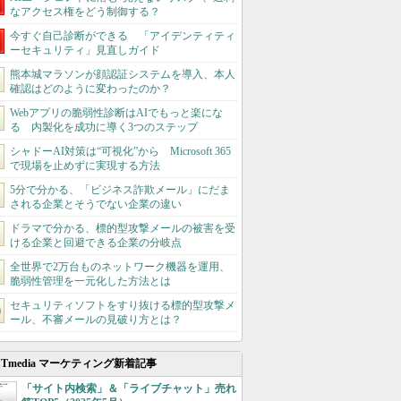
なアクセス権をどう制御する？
今すぐ自己診断ができる 「アイデンティティ
ーセキュリティ」見直しガイド
熊本城マラソンが顔認証システムを導入、本人
確認はどのように変わったのか？
Webアプリの脆弱性診断はAIでもっと楽にな
る 内製化を成功に導く3つのステップ
シャドーAI対策は“可視化”から Microsoft 365
で現場を止めずに実現する方法
5分で分かる、「ビジネス詐欺メール」にだま
される企業とそうでない企業の違い
ドラマで分かる、標的型攻撃メールの被害を受
ける企業と回避できる企業の分岐点
全世界で2万台ものネットワーク機器を運用、
脆弱性管理を一元化した方法とは
セキュリティソフトをすり抜ける標的型攻撃メ
ール、不審メールの見破り方とは？
ITmedia マーケティング新着記事
「サイト内検索」＆「ライブチャット」売れ