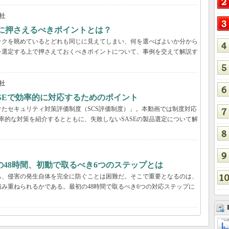
社
際に押さえるべきポイントとは？
ックを眺めているとどれも同じに見えてしまい、何を選べばよいか分から
を選定する上で押さえておくべきポイントについて、事例を交えて解説す
社
ASEで効率的に対応するためのポイント
たセキュリティ対策評価制度（SCS評価制度）」。本動画では制度対応
効率的な対策を紹介するとともに、失敗しないSASEの製品選定について解
48時間、初動で取るべき6つのステップとは
も、侵害の発生自体を完全に防ぐことは困難だ。そこで重要となるのは、
み重ねられるかである。最初の48時間で取るべき6つの対応ステップに