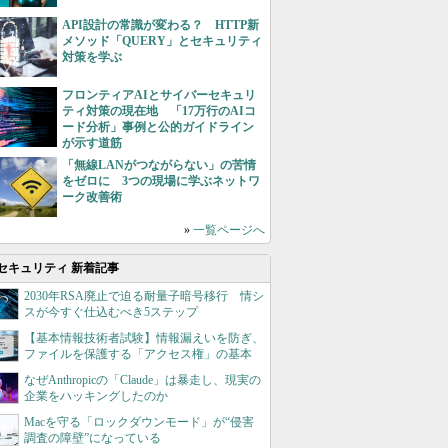
API設計の常識が変わる？ HTTP新
メソッド「QUERY」とセキュリティ
対策を学ぶ
フロンティアAIとサイバーセキュリ
ティ対策の現在地 「17万行のAIコ
ード分析」事例と公的ガイドライン
が示す道筋
「無線LANがつながらない」の苦情
をゼロに 3つの現場に学ぶネットワ
ーク改善術
»
一覧ページへ
セキュリティ 新着記事
2030年RSA廃止で迫る耐量子暗号移行 情シ
スが今すぐ仕込むべき5ステップ
【基本情報技術者試験】情報漏えいを防ぎ、
ファイルを保護する「アクセス権」の基本
なぜAnthropicの「Claude」は暴走し、現実の
企業をハッキングしたのか
Macを守る「ロックダウンモード」が“侵害
調査の障壁”になっている