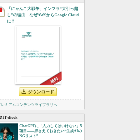
「にゃんこ大戦争」インフラ“大引っ越
し”の理由 なぜAWSからGoogle Cloud
に？
ダウンロード
 プレミアムコンテンツライブラリへ
＠IT eBook
ChatGPTに「入力してはいけない」5
項目――押さえておきたい“生成AIの
NGリスト”