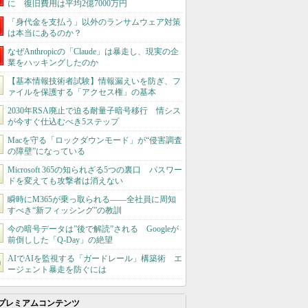
に 復旧費用は平均2億7000万円
「身代金を支払う」以外のランサムウェア対策
は本当にあるのか？
なぜAnthropicの「Claude」は暴走し、現実の企
業をハッキングしたのか
【基本情報技術者試験】情報漏えいを防ぎ、フ
ァイルを保護する「アクセス権」の基本
2030年RSA廃止で迫る耐量子暗号移行 情シス
が今すぐ仕込むべき5ステップ
Macを守る「ロックダウンモード」が“侵害調査
の障壁”になっている
Microsoft 365の知られざる5つの裏口 パスワー
ドを変えても攻撃者は消えない
瞬時にM365が乗っ取られる――全社員に周知
すべき“新フィッシング”の教訓
今の暗号データは”後で解読”される Googleが
前倒しした「Q-Day」の絶望
AIでAIを監視する「ガードレール」構築術 エ
ージェント暴走を防ぐには
プレミアムコンテンツ