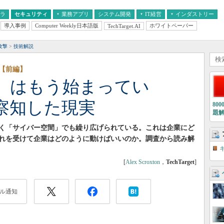
フラ
セキュリティ
業務アプリ
システム開発
IT経営
インダストリー
導入事例
Computer Weekly日本語版
ホワイトペーパー
TechTarget.AI
AI
経営とIT
医療IT
中堅・中小企業とIT
教育IT
攻撃
技術解説
【前編】
」はもう始まってい
察知した現実
80
題
く「サイバー空間」でも繰り広げられている。これは企業にど
れを受けて企業はどのように動けばいいのか。調査から読み解
[
Alex Scroxton
，
TechTarget
]
ル通知