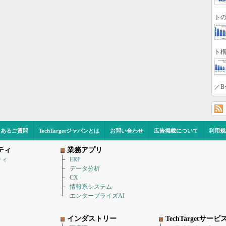
トの
ト構
／B
くあるご質問
TechTargetジャパンとは
お問い合わせ
広告掲載について
利用規
ティ
業務アプリ
ティ
ERP
データ分析
CX
情報系システム
エンタープライズAI
インダストリー
TechTargetサービ