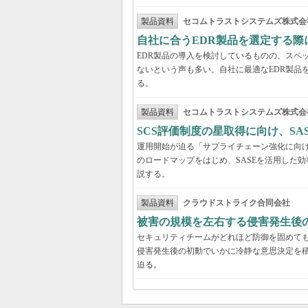
製品資料
セコムトラストシステムズ株式会
自社に合うEDR製品を選定する
EDR製品の導入を検討しているものの、スペ
ないという声も多い。自社に最適なEDR製品
る。
製品資料
セコムトラストシステムズ株式会
SCS評価制度の星取得に向け、S
運用開始が迫る「サプライチェーン強化に向け
のロードマップをはじめ、SASEを活用した
説する。
製品資料
クラウドストライク合同会社
被害の規模を左右する侵害発生後の
セキュリティチームがどれほど防御を固めて
侵害発生後の初動でいかに冷静な意思決定を積
迫る。