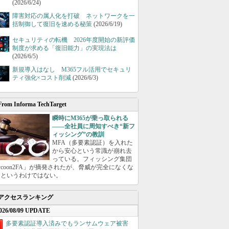
(2026/6/24)
障害対応の属人化を打破 ネットワークを一
括制御して復旧を速める秘策
(2026/6/19)
セキュリティの転機 2026年度開始の新評価
制度が求める「復旧能力」の実現法は
(2026/6/5)
新規導入はなし M365フル活用でセキュリ
ティ強化×コスト削減
(2026/6/3)
From Informa TechTarget
瞬時にM365が乗っ取られる
――全社員に周知すべき“新フ
ィッシング”の教訓
MFA（多要素認証）を入れた
から安心という常識が崩れ去
っている。フィッシング集団
ycoon2FA」が摘発されたが、脅威が完全になくな
たというわけではない。
アクセスランキング
026/08/09 UPDATE
多要素認証導入済みでもランサムウェア被害