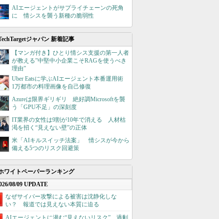
AIエージェントがサプライチェーンの死角
に 情シスを襲う新種の脆弱性
TechTargetジャパン 新着記事
【マンガ付き】ひとり情シス支援の第一人者
が教える”中堅中小企業こそRAGを使うべき
理由”
Uber Eatsに学ぶAIエージェント本番運用術
1万都市の料理画像を自己修復
Azureは限界ギリギリ 絶好調Microsoftを襲
う「GPU不足」の深刻度
IT業界の女性は9割が10年で消える 人材枯
渇を招く“見えない壁”の正体
米「AIキルスイッチ法案」 情シスが今から
備える5つのリスク回避策
ホワイトペーパーランキング
026/08/09 UPDATE
なぜサイバー攻撃による被害は沈静化しな
い？ 報道では見えない本質に迫る
AIエージェントに潜む“見えないリスク”、過剰