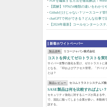
PDFを編集する方法を徹底解説！Wor
【図解】VPNの4種類の違いをわか
Githubだけじゃない？ソースコード
chatGPTで何ができる？どんな仕事
【2024年最新】コールセンターシス
新着ホワイトペーパー
製品資料
リコージャパン株式会社
コストを抑えてゼロトラストを実現する
サイバー攻撃の激化を受け、ゼロトラストに
となる、「IDおよびアクセス管理」「デバイ
とは？
製品レビュー
セコムトラストシステムズ株
SASE製品は何を比較すればよい
セキュリティ強化に対するニーズが高まる中、
で、混乱に陥ってしまう企業が多い。本動画
説する。