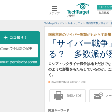
ITイン
製品比較
メディア
クラウド
エンタープライズ
ERP
仮想化
TechTargetジャパン
セキュリティ
標的型攻撃／サイバー
データ分析
サーバ＆ストレージ
国家主体のサイバー攻撃がもたらす影響
CX
スマートモバイル
ココ知り！
「サイバー戦争
情報系システム
ネットワーク
chTargetで今話題の記事
る？ 多数派が
システム運用管理
？
ロシア・ウクライナ戦争は地上だけでな
のような影響をもたらしているのか。こ
く。
≫
2022年10月12日 05時00分 公開
印刷／PDF
メー
関連キーワード