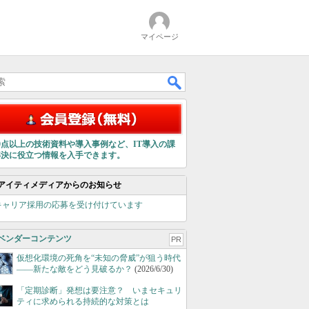
マイページ
00点以上の技術資料や導入事例など、IT導入の課
解決に役立つ情報を入手できます。
アイティメディアからのお知らせ
キャリア採用の応募を受け付けています
ベンダーコンテンツ
PR
仮想化環境の死角を“未知の脅威”が狙う時代
――新たな敵をどう見破るか？
(2026/6/30)
「定期診断」発想は要注意？ いまセキュリ
ティに求められる持続的な対策とは