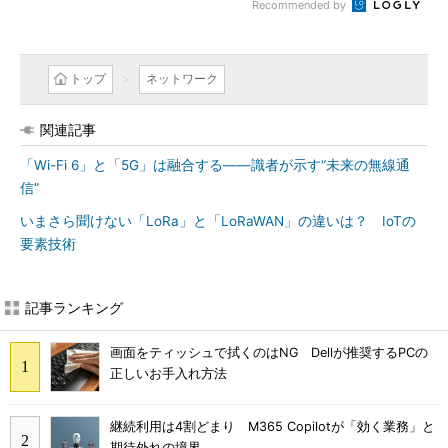
Recommended by
トップ
ネットワーク
関連記事
「Wi-Fi 6」と「5G」は融合する――識者が示す“未来の無線通
信”
いまさら聞けない「LoRa」と「LoRaWAN」の違いは？ IoTの
要素技術
記事ランキング
画面をティッシュで拭くのはNG Dellが推奨するPCの
正しいお手入れ方法
継続利用は4割どまり M365 Copilotが「効く業務」と
期待外れの境界