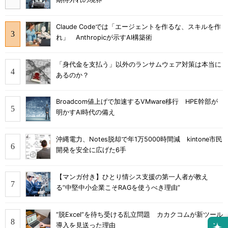
Claude Codeでは「エージェントを作るな、スキルを作
れ」 Anthropicが示すAI構築術
「身代金を支払う」以外のランサムウェア対策は本当に
あるのか？
Broadcom値上げで加速するVMware移行 HPE幹部が
明かすAI時代の備え
沖縄電力、Notes脱却で年1万5000時間減 kintone市民
開発を安全に広げた6手
【マンガ付き】ひとり情シス支援の第一人者が教え
る”中堅中小企業こそRAGを使うべき理由”
“脱Excel”を待ち受ける乱立問題 カカクコムが新ツール
導入を見送った理由