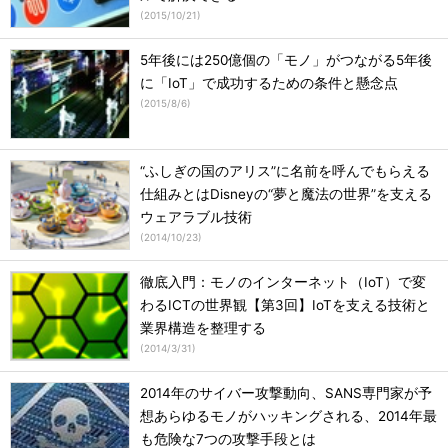
(
2015/10/21
)
5年後には250億個の「モノ」がつながる5年後
に「IoT」で成功するための条件と懸念点
(
2015/8/6
)
“ふしぎの国のアリス”に名前を呼んでもらえる
仕組みとはDisneyの“夢と魔法の世界”を支える
ウェアラブル技術
(
2014/10/23
)
徹底入門：モノのインターネット（IoT）で変
わるICTの世界観【第3回】IoTを支える技術と
業界構造を整理する
(
2014/3/31
)
2014年のサイバー攻撃動向、SANS専門家が予
想あらゆるモノがハッキングされる、2014年最
も危険な7つの攻撃手段とは