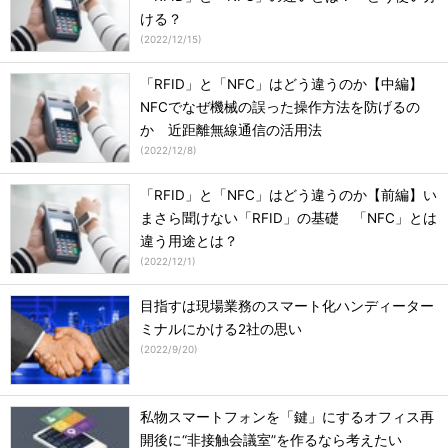
ける？
(
2022/12/15
)
「RFID」と「NFC」はどう違うのか【中編】
NFCでなぜ機械の誤った操作方法を防げるの
か 近距離無線通信の活用法
(
2022/12/8
)
「RFID」と「NFC」はどう違うのか【前編】い
まさら聞けない「RFID」の基礎 「NFC」とは
違う用途とは？
(
2022/12/1
)
目指すは現場業務のスマート化ハンディーター
ミナルにかける2社の思い
(
2022/9/20
)
私物スマートフォンを「鍵」にするオフィス再
開後に“非接触会議室”を作るなら考えたい