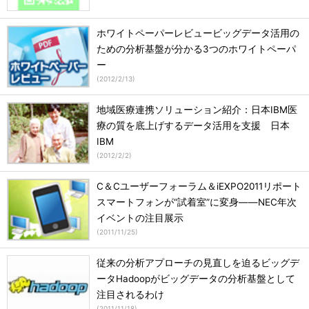
ホワイトペーパーレビュービッグデータ活用の
ための分析基盤が分かる3つのホワイトペーパ
ー
(
2012/2/13
)
地域医療連携ソリューション紹介：日本IBM医
療の質を底上げするデータ活用を支援 日本
IBM
(
2012/2/2
)
C＆Cユーザーフォーラム＆iEXPO2011リポート
スマートフォンが“試着室”に変身――NEC年次
イベントの注目展示
(
2011/11/25
)
従来の分析アプローチの見直しを迫るビッグデ
ータHadoopがビッグデータの分析基盤として
注目されるわけ
(
2011/11/18
)