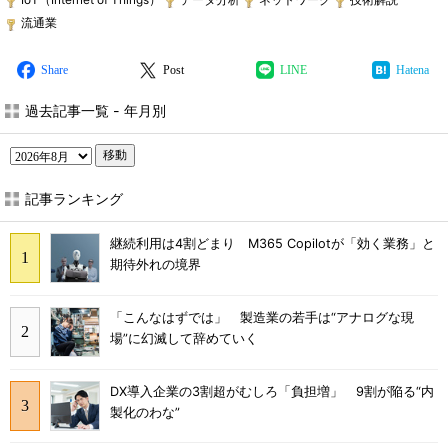
流通業
Share
Post
LINE
Hatena
過去記事一覧 - 年月別
移動
記事ランキング
継続利用は4割どまり M365 Copilotが「効く業務」と
期待外れの境界
「こんなはずでは」 製造業の若手は“アナログな現
場”に幻滅して辞めていく
DX導入企業の3割超がむしろ「負担増」 9割が陥る“内
製化のわな”