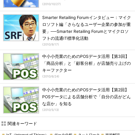
(
2010/10/27
)
Smarter Retailing Forumインタビュー：マイク
ロソフト編「さらなるユーザー企業の参加が重
要」──Smarter Retailing Forumとマイクロソ
フトの流通IT標準化活動
(
2010/9/17
)
中小小売業のためのPOSデータ活用【第3回】
「商品分析」と「顧客分析」が店舗売り上げの
キーファクター
(
2010/6/24
)
中小小売業のためのPOSデータ活用【第2回】
POSデータによる店舗分析で「自分の店がどん
な店か」を知る
(
2010/5/13
)
関連キーワード
IoT（Internet of Things）
データ分析
ネットワーク
技術解説