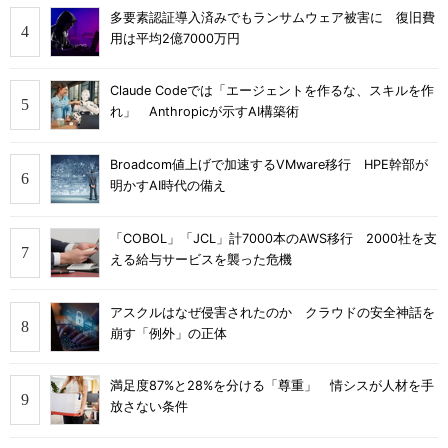
多要素認証導入済みでもランサムウェア被害に 復旧費
用は平均2億7000万円
Claude Codeでは「エージェントを作るな、スキルを作
れ」 Anthropicが示すAI構築術
Broadcom値上げで加速するVMware移行 HPE幹部が
明かすAI時代の備え
「COBOL」「JCL」計7000本のAWS移行 2000社を支
える給与サービスを襲った危機
アスクルはなぜ侵害されたのか クラウドの安全神話を
崩す「例外」の正体
満足度87%と28%を分ける「尊重」 情シスが人材を手
放さない条件