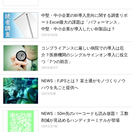
中堅・中小企業のBI導入意向に関する調査リポ
ートExcel最大の課題は「パフォーマンス」
中堅・中小企業が導入したいBI製品は？
(
2012/10/4
)
コンプライアンスに厳しい病院での導入は厄
介？医療機関のシングルサインオン導入に役立
つ「7つの助言」
(
2012/8/27
)
NEWS：FJPSとは？ 富士通がモノづくりノウ
ハウを丸ごと提供へ
(
2012/5/8
)
NEWS：50m先のバーコードも読み放題！ 工数
削減が見込めるハンディターミナルが登場
(
2012/2/16
)