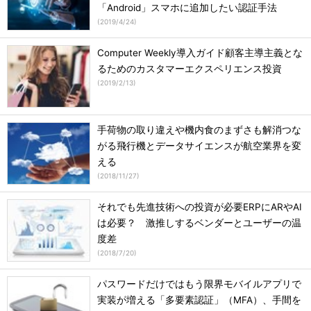
「Android」スマホに追加したい認証手法
(
2019/4/24
)
Computer Weekly導入ガイド顧客主導主義とな
るためのカスタマーエクスペリエンス投資
(
2019/2/13
)
手荷物の取り違えや機内食のまずさも解消つな
がる飛行機とデータサイエンスが航空業界を変
える
(
2018/11/27
)
それでも先進技術への投資が必要ERPにARやAI
は必要？ 激推しするベンダーとユーザーの温
度差
(
2018/7/20
)
パスワードだけではもう限界モバイルアプリで
実装が増える「多要素認証」（MFA）、手間を