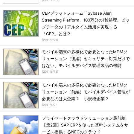
CEPプラットフォーム「Sybase Aleri
Streaming Platform」100万分の1秒処理、ビッ
グデータのリアルタイム活用を実現する
「CEP」とは？
(
2011/9/21
)
モバイル端末の多様化で必要となったMDMソ
リューション（後編）セキュリティ対策だけで
はない、モバイルデバイス管理製品の機能
(
2011/6/13
)
モバイル端末の多様化で必要となったMDMソ
リューション（前編）モバイルデバイス管理が
必要なのは大企業？ 小規模企業？
(
2011/6/7
)
プライベートクラウドソリューション最前線
【第2回】SAP ERPを使った基幹システムをサ
ービス提供するNECのクラウド