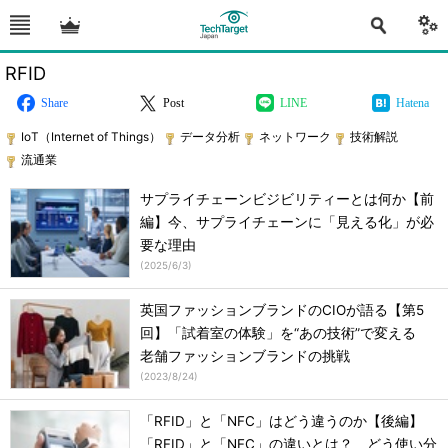
RFID
Share
Post
LINE
Hatena
IoT（Internet of Things）
データ分析
ネットワーク
技術解説
流通業
サプライチェーンビジビリティーとは何か【前
編】今、サプライチェーンに「見える化」が必
要な理由
(
2025/6/3
)
英国ファッションブランドのCIOが語る【第5
回】「試着室の体験」を“あの技術”で変える
老舗ファッションブランドの挑戦
(
2023/8/24
)
「RFID」と「NFC」はどう違うのか【後編】
「RFID」と「NFC」の違いとは？ どう使い分