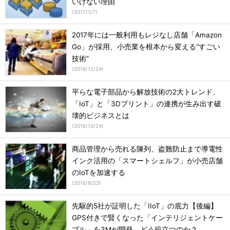
いけない理由
(
2017/1/7
)
2017年には一般利用もレジなし店舗「Amazon
Go」が採用、小売業を根本から変える“すごい
技術”
(
2016/12/24
)
平らな電子部品から解放技術の2大トレンド、
「IoT」と「3Dプリント」の連携が生み出す破
壊的ビジネスとは
(
2016/10/24
)
商品管理から売れる陳列、盗難防止まで導電性
インク活用の「スマートシェルフ」が小売店舗
のIoTを加速する
(
2016/8/23
)
先駆的5社が証明した「IIoT」の底力【後編】
GPS付きで賢くなった「インテリジェントケー
ブル」を3Mが開発、どう役立つのか？