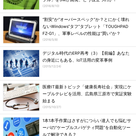
(
2016/8/10
)
“割安”か“オーバースペック”か？とにかく壊れ
ないWindows“タフ”タブレット「TOUGHPAD
FZ-G1」、軍事レベルの性能は“買い”か？
(
2016/5/8
)
デジタル時代のERP再考（3）【前編】あなた
の身近にもある、IoT活用の変革事例
(
2015/12/24
)
医療IT最新トピック「健康長寿社会」実現にケ
ーブルテレビを活用、広島県三原市で実証実験
始まる
(
2015/10/27
)
1本1本手作業はさすがにつらい達人でも悩むサ
ーバの“ケーブルスパゲティ問題”を自動化ツー
ルで解決できる？