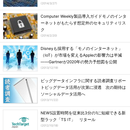
(
2014/3/27
)
Computer Weekly製品導入ガイドモノのインタ
ーネットがもたらす想定外のセキュリティリス
ク
(
2014/2/20
)
Disneyも採用する「モノのインターネット」
（IoT）が市場を変えるAppleの影響力は半減
――Gartnerが2020年の勢力予想図を公開
(
2013/12/19
)
ビッグデータインフラに関する読者調査リポー
トビッグデータ活用が次第に浸透 次の期待は
ソーシャルデータ活用へ
(
2013/11/22
)
NEWS設置時間を従来比3分の1に短縮できる新
型ラック「TS IT」 リタール
(
2012/10/18
)