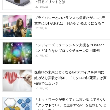
上回るメリットとは
(
2018/1/28
)
プライバシーとのバランスも必要だが……小売
業界にIoTがあれば、何が分かるようになる？
(
2017/7/5
)
インディーズミュージシャン支援も!?FinTech
にとどまらないブロックチェーン活用事例
(
2017/5/30
)
医療ITの未来はどうなるIoTデバイスを体内に
組み込む実験が増加、「ミクロの決死圏」は夢
物語ではない？
(
2017/3/26
)
「ネットワークが重くて」は言い訳にできない
「クラウドでOK」と主張するIoTを信頼しては