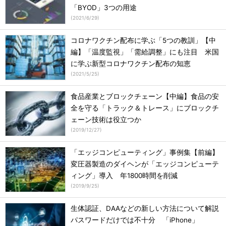
「BYOD」3つの用途
(
2021/6/29
)
コロナワクチン配布に学ぶ「5つの教訓」【中
編】「温度監視」「需給調整」にも注目 米国
に学ぶ新型コロナワクチン配布の知恵
(
2021/5/25
)
食品産業とブロックチェーン【中編】食品の安
全を守る「トラック＆トレース」にブロックチ
ェーン技術は役立つか
(
2019/12/27
)
「エッジコンピューティング」事例集【前編】
変圧器製造のダイヘンが「エッジコンピューテ
ィング」導入 年1800時間を削減
(
2019/9/25
)
生体認証、DAAなどの新しい方法について解説
パスワードだけでは不十分 「iPhone」