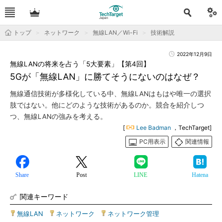
トップ
ネットワーク
無線LAN／Wi-Fi
技術解説
2022年12月9日
無線LANの将来を占う「5大要素」【第4回】
5Gが「無線LAN」に勝てそうにないのはなぜ？
無線通信技術が多様化している中、無線LANはもはや唯一の選択
肢ではない。他にどのような技術があるのか。競合を紹介しつ
つ、無線LANの強みを考える。
[
Lee Badman
，TechTarget]
PC用表示
関連情報
Share
Post
LINE
Hatena
関連キーワード
無線LAN
|
ネットワーク
|
ネットワーク管理