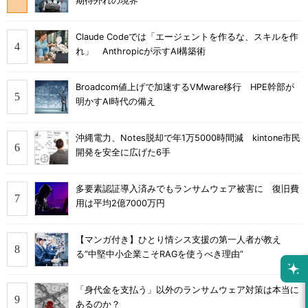
期待外れの境界
Claude Codeでは「エージェントを作るな、スキルを作
れ」 Anthropicが示すAI構築術
Broadcom値上げで加速するVMware移行 HPE幹部が
明かすAI時代の備え
沖縄電力、Notes脱却で年1万5000時間減 kintone市民
開発を安全に広げた6手
多要素認証導入済みでもランサムウェア被害に 復旧費
用は平均2億7000万円
【マンガ付き】ひとり情シス支援の第一人者が教え
る”中堅中小企業こそRAGを使うべき理由”
「身代金を支払う」以外のランサムウェア対策は本当に
あるのか？