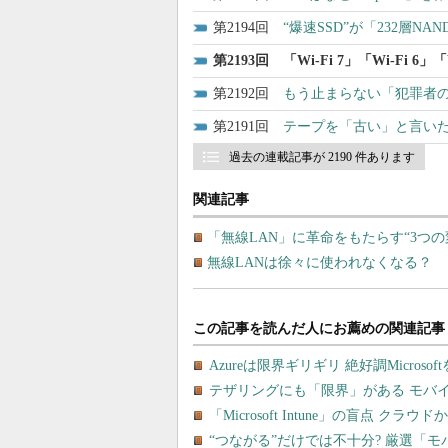
2194
“爆速SSD”が「232層N
2193
「Wi-Fi 7」「Wi-Fi 6
2192
もう止まらない「犯罪者のE
2191
テープを「古い」と言いた
過去の連載記事が 2190 件あります
関連記事
「無線LAN」に革命をもたらす“3つ
無線LANは徐々に使われなくなる？