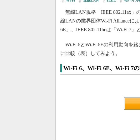
Wi-Fi
|
無線LAN
|
IEEE
|
モバイル
無線LAN規格「IEEE 802.11ax
線LANの業界団体Wi-Fi Allianceに
6E」、IEEE 802.11beは「Wi-Fi 
Wi-Fi 6とWi-Fi 6Eの利用動向を踏ま
に比較（表）してみよう。
Wi-Fi 6、Wi-Fi 6E、Wi-