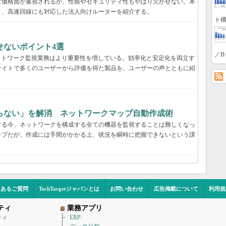
は価格面が重視されるが、性能やセキュリティ性もやはり欠かせない。本
く、高速回線にも対応した法人向けルーターを紹介する。
ト構
せないポイント4選
／B
ットワーク監視業務はより重要性を増している。効率化と安定化を両立す
サイトで多くのユーザーから評価を得た製品を、ユーザーの声とともに紹
らない」を解消 ネットワークマップ自動作成術
する今、ネットワークを構成する全ての機器を監視することは難しくなっ
ップだが、作成には手間がかかる上、状況を瞬時に把握できないという課
くあるご質問
TechTargetジャパンとは
お問い合わせ
広告掲載について
利用規
ティ
業務アプリ
ティ
ERP