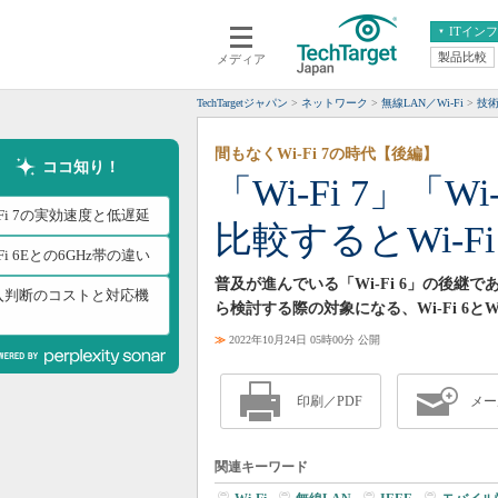
ITイン
製品比較
メディア
クラウド
エンタープライズ
ERP
仮想化
TechTargetジャパン
ネットワーク
無線LAN／Wi-Fi
技
データ分析
サーバ＆ストレージ
間もなくWi-Fi 7の時代【後編】
CX
スマートモバイル
ココ知り！
「Wi-Fi 7」「Wi
情報系システム
ネットワーク
-Fi 7の実効速度と低遅延
比較するとWi-F
システム運用管理
-Fi 6Eとの6GHz帯の違い
普及が進んでいる「Wi-Fi 6」の後継で
入判断のコストと対応機
ら検討する際の対象になる、Wi-Fi 6とWi
≫
2022年10月24日 05時00分 公開
印刷／PDF
メー
関連キーワード