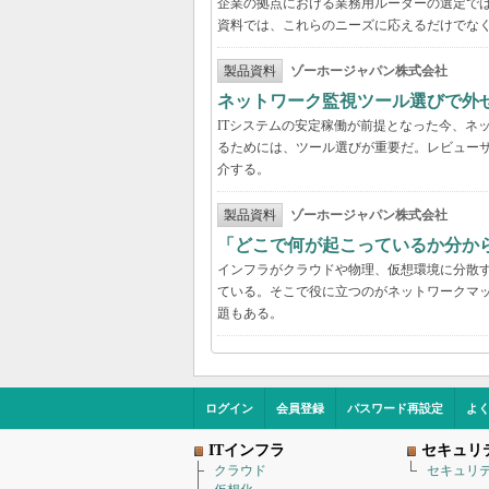
企業の拠点における業務用ルーターの選定で
資料では、これらのニーズに応えるだけでな
製品資料
ゾーホージャパン株式会社
ネットワーク監視ツール選びで外
ITシステムの安定稼働が前提となった今、ネ
るためには、ツール選びが重要だ。レビュー
介する。
製品資料
ゾーホージャパン株式会社
「どこで何が起こっているか分か
インフラがクラウドや物理、仮想環境に分散
ている。そこで役に立つのがネットワークマ
題もある。
ログイン
会員登録
パスワード再設定
よ
ITインフラ
セキュリ
クラウド
セキュリ