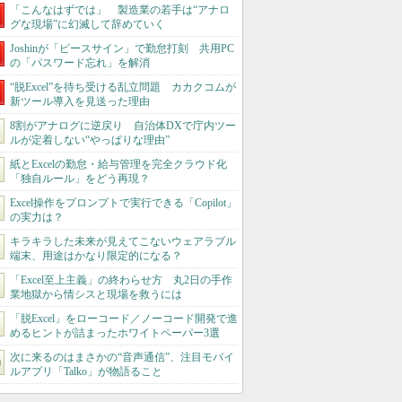
「こんなはずでは」 製造業の若手は“アナロ
グな現場”に幻滅して辞めていく
Joshinが「ピースサイン」で勤怠打刻 共用PC
の「パスワード忘れ」を解消
“脱Excel”を待ち受ける乱立問題 カカクコムが
新ツール導入を見送った理由
8割がアナログに逆戻り 自治体DXで庁内ツー
ルが定着しない“やっぱりな理由”
紙とExcelの勤怠・給与管理を完全クラウド化
「独自ルール」をどう再現？
Excel操作をプロンプトで実行できる「Copilot」
の実力は？
キラキラした未来が見えてこないウェアラブル
端末、用途はかなり限定的になる？
「Excel至上主義」の終わらせ方 丸2日の手作
業地獄から情シスと現場を救うには
「脱Excel」をローコード／ノーコード開発で進
めるヒントが詰まったホワイトペーパー3選
次に来るのはまさかの“音声通信”、注目モバイ
ルアプリ「Talko」が物語ること