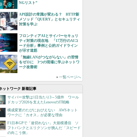
NGリスト”
API設計の常識が変わる？ HTTP新
メソッド「QUERY」とセキュリティ
対策を学ぶ
フロンティアAIとサイバーセキュリ
ティ対策の現在地 「17万行のAIコ
ード分析」事例と公的ガイドライン
が示す道筋
「無線LANがつながらない」の苦情
をゼロに 3つの現場に学ぶネットワ
ーク改善術
»
一覧ページへ
ネットワーク 新着記事
サイバー攻撃は1日当たり3～5億件 ワール
ドカップ2026を支えたLenovoのIT戦略
構成変更のたびにおびえない AWSネット
ワークに「カオス」が必要な理由
F1日本GPで「途切れない」大規模通信 ソ
フトバンクとエリクソンが挑んだ「スピード
の向こう側」