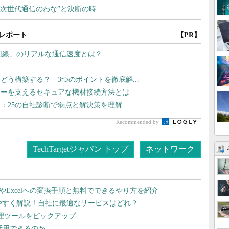
レポート
【PR】
G回線」のリアルな通信速度とは？
はどう構築する？ 3つのポイントを徹底解...
リーを支えるセキュアな機材接続方法とは
：25の自社診断で弱点と解決策を理解
Recommended by
TechTargetジャパン トップ
ネットワーク
dやExcelへの変換手順と無料でできるやり方を紹介
りやすく解説！自社に最適なサービスはどれ？
管理ツールをピックアップ
で活用できるのか