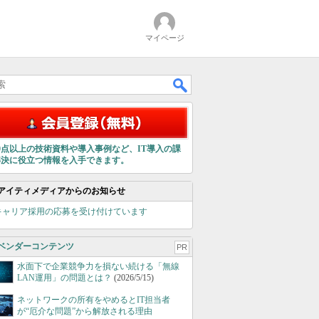
マイページ
00点以上の技術資料や導入事例など、IT導入の課
解決に役立つ情報を入手できます。
アイティメディアからのお知らせ
キャリア採用の応募を受け付けています
ベンダーコンテンツ
PR
水面下で企業競争力を損ない続ける「無線
LAN運用」の問題とは？
(2026/5/15)
ネットワークの所有をやめるとIT担当者
が“厄介な問題”から解放される理由