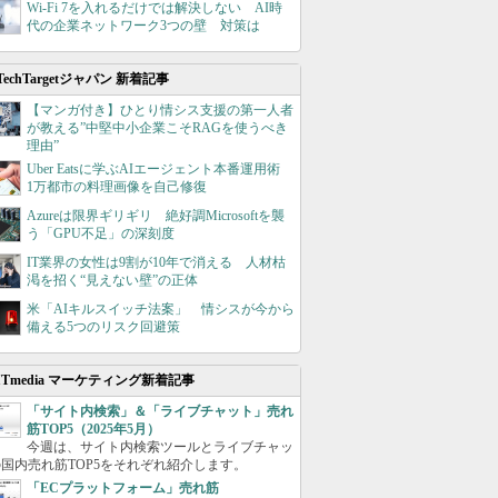
Wi-Fi 7を入れるだけでは解決しない AI時
代の企業ネットワーク3つの壁 対策は
TechTargetジャパン 新着記事
【マンガ付き】ひとり情シス支援の第一人者
が教える”中堅中小企業こそRAGを使うべき
理由”
Uber Eatsに学ぶAIエージェント本番運用術
1万都市の料理画像を自己修復
Azureは限界ギリギリ 絶好調Microsoftを襲
う「GPU不足」の深刻度
IT業界の女性は9割が10年で消える 人材枯
渇を招く“見えない壁”の正体
米「AIキルスイッチ法案」 情シスが今から
備える5つのリスク回避策
ITmedia マーケティング新着記事
「サイト内検索」＆「ライブチャット」売れ
筋TOP5（2025年5月）
今週は、サイト内検索ツールとライブチャッ
国内売れ筋TOP5をそれぞれ紹介します。
「ECプラットフォーム」売れ筋