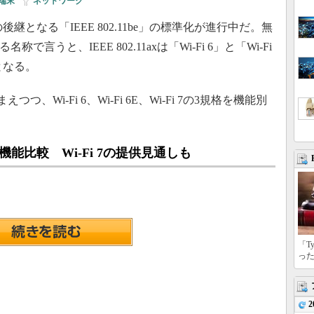
端末
|
ネットワーク
」の後継となる「IEEE 802.11be」の標準化が進行中だ。無
よる名称で言うと、IEEE 802.11axは「Wi-Fi 6」と「Wi-Fi
7」となる。
えつつ、Wi-Fi 6、Wi-Fi 6E、Wi-Fi 7の3規格を機能別
Fi 7の機能比較 Wi-Fi 7の提供見通しも
「T
っ
2