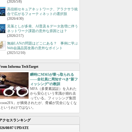
(2026/5/8)
高信頼セキュアネットワーク、アラクサラ統
合で広がるフォーティネットの選択肢
(2026/4/30)
見落としが多発、AI普及＆データ急増に伴う
ネットワーク課題の意外な原因とは？
(2026/2/17)
無線LANの問題はどこにある？ 事例に学ぶ
Web会議品質改善の意外なポイント
(2025/12/10)
From Informa TechTarget
瞬時にM365が乗っ取られる
――全社員に周知すべき“新フ
ィッシング”の教訓
MFA（多要素認証）を入れた
から安心という常識が崩れ去
っている。フィッシング集団
ycoon2FA」が摘発されたが、脅威が完全になくな
たというわけではない。
アクセスランキング
026/08/07 UPDATE