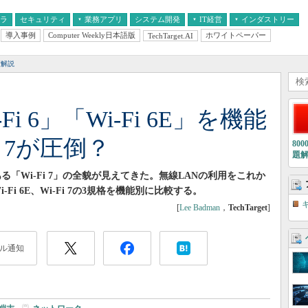
フラ
セキュリティ
業務アプリ
システム開発
IT経営
インダストリー
導入事例
Computer Weekly日本語版
ホワイトペーパー
TechTarget.AI
AI
経営とIT
医療IT
中堅・中小企業とIT
教育IT
術解説
-Fi 6」「Wi-Fi 6E」を機能
i 7が圧倒？
80
題
ある「Wi-Fi 7」の全貌が見えてきた。無線LANの利用をこれか
-Fi 6E、Wi-Fi 7の3規格を機能別に比較する。
[
Lee Badman
，
TechTarget
]
ル通知