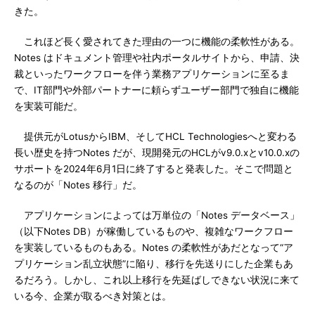
きた。
これほど長く愛されてきた理由の一つに機能の柔軟性がある。
Notes はドキュメント管理や社内ポータルサイトから、申請、決
裁といったワークフローを伴う業務アプリケーションに至るま
で、IT部門や外部パートナーに頼らずユーザー部門で独自に機能
を実装可能だ。
提供元がLotusからIBM、そしてHCL Technologiesへと変わる
長い歴史を持つNotes だが、現開発元のHCLがv9.0.xとv10.0.xの
サポートを2024年6月1日に終了すると発表した。そこで問題と
なるのが「Notes 移行」だ。
アプリケーションによっては万単位の「Notes データベース」
（以下Notes DB）が稼働しているものや、複雑なワークフロー
を実装しているものもある。Notes の柔軟性があだとなって“ア
プリケーション乱立状態”に陥り、移行を先送りにした企業もあ
るだろう。しかし、これ以上移行を先延ばしできない状況に来て
いる今、企業が取るべき対策とは。