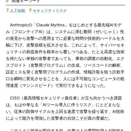
関連キーワード
人工知能
|
セキュリティリスク
Anthropicの「Claude Mythos」をはじめとする最先端AIモデ
ル（フロンティアAI）は、システムに潜む脆弱（ぜいじゃく）性
の発見から攻撃への悪用までに必要な時間や技術的ハードルを大
幅に下げ、攻撃規模を拡大させる。これによって、サイバーセキ
ュリティの前提条件を根本から覆しつつある。たとえ高度な技術
を持たない単独の攻撃者であっても、事前の調査の自動化、エク
スプロイト（攻撃用プログラム）の生成、ソースコードの解析、
設定ミスを突く攻撃用プログラムの作成、情報詐取を狙う詐欺手
口を瞬時に変化させることを、人には不可能なコンピュータの処
理速度（マシンスピード）で実行できるようになった。
CISO（最高情報セキュリティ責任者）が立ち向かうべき課題
は、もはや単なる「AIツール導入に伴うリスク」にとどまらな
い。従来の防御サイクルを上回る速度で攻撃を繰り返す、AI技術
によって能力を増強した攻撃者の台頭こそが真の脅威だ。
このように状況が変化する中、企業は人の専門知識とAI技術を