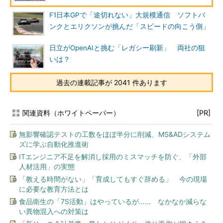
F1日本GPで「途切れない」大規模通信 ソフトバ
ンクとエリクソンが挑んだ「スピードの向こう側」
日立がOpenAIと挑む「レガシー刷新」 両社の狙
いは？
過去の連載記事が 2041 件あります
関連資料（ホワイトペーパー）
[PR]
無影響確認テストの工数をほぼ半分に削減、MS&ADシステム
ズに学ぶ自動化推進術
ITエンジニア不足を解消し採用のミスマッチを防ぐ、「外部
人材活用」の実態
「教える時間がない」「育成してもすぐ辞める」 今の現場
に必要な教育方法とは
食品衛生の「7S活動」はやっているが…… なかなか減らな
い異物混入への対策は