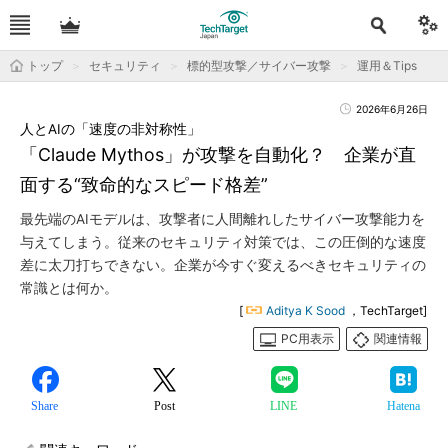
トップ
セキュリティ
標的型攻撃／サイバー攻撃
運用＆Tips
2026年6月26日
人とAIの「速度の非対称性」
「Claude Mythos」が攻撃を自動化？ 企業が直
面する“致命的なスピード格差”
最先端のAIモデルは、攻撃者に人間離れしたサイバー攻撃能力を
与えてしまう。従来のセキュリティ対策では、この圧倒的な速度
差に太刀打ちできない。企業が今すぐ変えるべきセキュリティの
常識とは何か。
[
Aditya K Sood
，TechTarget]
PC用表示
関連情報
Share
Post
LINE
Hatena