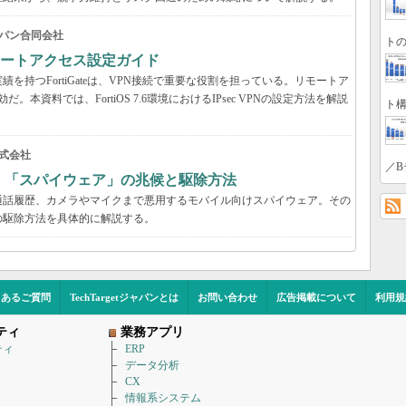
パン合同会社
トの
VPNリモートアクセス設定ガイド
持つFortiGateは、VPN接続で重要な役割を担っている。リモートア
だ。本資料では、FortiOS 7.6環境におけるIPsec VPNの設定方法を解説
ト構
式会社
／B
？ 「スパイウェア」の兆候と駆除方法
通話履歴、カメラやマイクまで悪用するモバイル向けスパイウェア。その
の駆除方法を具体的に解説する。
くあるご質問
TechTargetジャパンとは
お問い合わせ
広告掲載について
利用規
ティ
業務アプリ
ティ
ERP
データ分析
CX
情報系システム