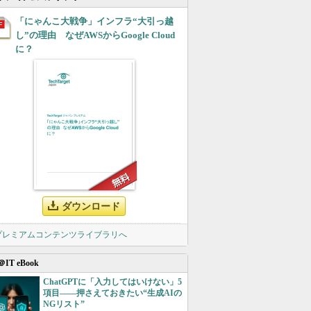
「にゃんこ大戦争」インフラ“大引っ越
し”の理由 なぜAWSからGoogle Cloud
に？
ダウンロード
 プレミアムコンテンツライブラリへ
＠IT eBook
ChatGPTに「入力してはいけない」5
項目――押さえておきたい“生成AIの
NGリスト”