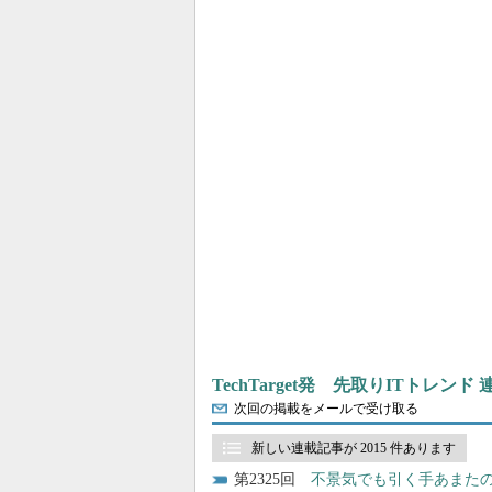
TechTarget発 先取りITトレンド
次回の掲載をメールで受け取る
新しい連載記事が 2015 件あります
2325
不景気でも引く手あまたの