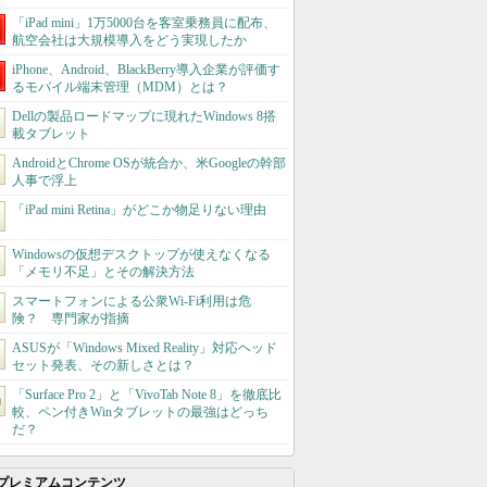
「iPad mini」1万5000台を客室乗務員に配布、
航空会社は大規模導入をどう実現したか
iPhone、Android、BlackBerry導入企業が評価す
るモバイル端末管理（MDM）とは？
Dellの製品ロードマップに現れたWindows 8搭
載タブレット
AndroidとChrome OSが統合か、米Googleの幹部
人事で浮上
「iPad mini Retina」がどこか物足りない理由
Windowsの仮想デスクトップが使えなくなる
「メモリ不足」とその解決方法
スマートフォンによる公衆Wi-Fi利用は危
険？ 専門家が指摘
ASUSが「Windows Mixed Reality」対応ヘッド
セット発表、その新しさとは？
「Surface Pro 2」と「VivoTab Note 8」を徹底比
較、ペン付きWinタブレットの最強はどっち
だ？
プレミアムコンテンツ