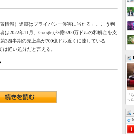
（位置情報）追跡はプライバシー侵害に当たる」。こう判
者は2022年11月、Googleが3億9200万ドルの和解金を支
年第3四半期の売上高が700億ドル近くに達している
にとっては軽い処分だと言える。
？
「T
っ
2