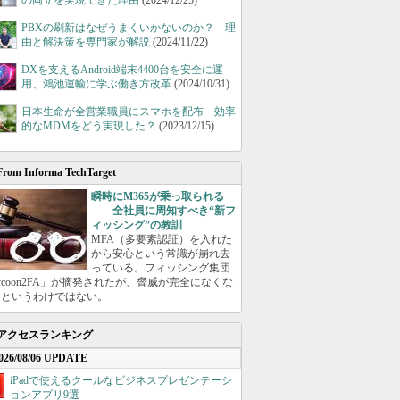
の両立を実現できた理由
(2024/12/25)
PBXの刷新はなぜうまくいかないのか？ 理
由と解決策を専門家が解説
(2024/11/22)
DXを支えるAndroid端末4400台を安全に運
用、鴻池運輸に学ぶ働き方改革
(2024/10/31)
日本生命が全営業職員にスマホを配布 効率
的なMDMをどう実現した？
(2023/12/15)
From Informa TechTarget
瞬時にM365が乗っ取られる
――全社員に周知すべき“新フ
ィッシング”の教訓
MFA（多要素認証）を入れた
から安心という常識が崩れ去
っている。フィッシング集団
ycoon2FA」が摘発されたが、脅威が完全になくな
たというわけではない。
アクセスランキング
026/08/06 UPDATE
iPadで使えるクールなビジネスプレゼンテーシ
ョンアプリ9選