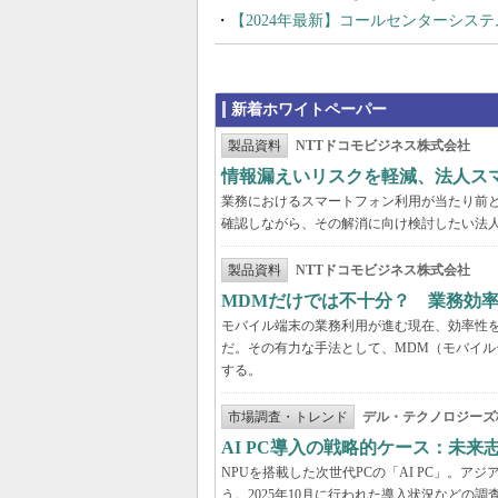
【2024年最新】コールセンターシス
新着ホワイトペーパー
製品資料
NTTドコモビジネス株式会社
情報漏えいリスクを軽減、法人ス
業務におけるスマートフォン利用が当たり前
確認しながら、その解消に向け検討したい法
製品資料
NTTドコモビジネス株式会社
MDMだけでは不十分？ 業務効
モバイル端末の業務利用が進む現在、効率性
だ。その有力な手法として、MDM（モバイル
する。
市場調査・トレンド
デル・テクノロジーズ
AI PC導入の戦略的ケース：未
NPUを搭載した次世代PCの「AI PC」。
う。2025年10月に行われた導入状況など