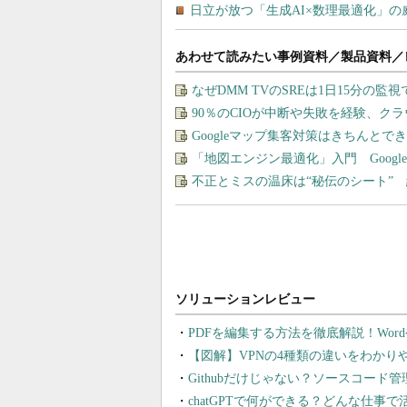
あわせて読みたい事例資料／製品資料／
なぜDMM TVのSREは1日15分の
90％のCIOが中断や失敗を経験、ク
Googleマップ集客対策はきちんと
「地図エンジン最適化」入門 Goog
不正とミスの温床は“秘伝のシート” 
PDFを編集する方法を徹底解説！Wor
【図解】VPNの4種類の違いをわか
Githubだけじゃない？ソースコード
chatGPTで何ができる？どんな仕事