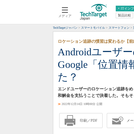
ITイン
製品比較
メディア
クラウド
エンタープライズ
ERP
仮想化
TechTargetジャパン
スマートモバイル
スマートフォン
データ分析
サーバ＆ストレージ
ロケーション追跡の慣習は変わるか【前
CX
スマートモバイル
Androidユ
情報系システム
ネットワーク
Google「位
システム運用管理
た？
エンドユーザーのロケーション追跡をめぐっ
和解金を支払うことで決着した。そもそ
≫
2022年12月14日 10時00分 公開
印刷／PDF
メー