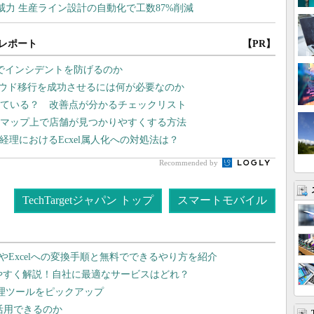
レポート
【PR】
監視でインシデントを防げるのか
ラウド移行を成功させるには何が必要なのか
できている？ 改善点が分かるチェックリスト
leマップ上で店舗が見つかりやすくする方法
経理におけるEcxel属人化への対処法は？
Recommended by
TechTargetジャパン トップ
スマートモバイル
dやExcelへの変換手順と無料でできるやり方を紹介
りやすく解説！自社に最適なサービスはどれ？
管理ツールをピックアップ
で活用できるのか