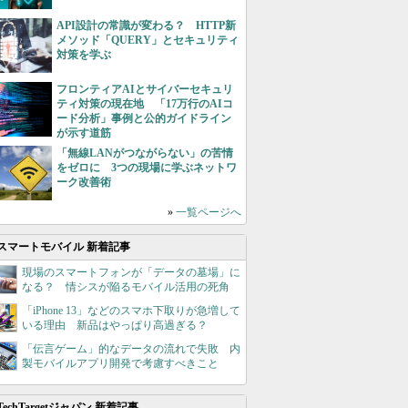
API設計の常識が変わる？ HTTP新
メソッド「QUERY」とセキュリティ
対策を学ぶ
フロンティアAIとサイバーセキュリ
ティ対策の現在地 「17万行のAIコ
ード分析」事例と公的ガイドライン
が示す道筋
「無線LANがつながらない」の苦情
をゼロに 3つの現場に学ぶネットワ
ーク改善術
»
一覧ページへ
スマートモバイル 新着記事
現場のスマートフォンが「データの墓場」に
なる？ 情シスが陥るモバイル活用の死角
「iPhone 13」などのスマホ下取りが急増して
いる理由 新品はやっぱり高過ぎる？
「伝言ゲーム」的なデータの流れで失敗 内
製モバイルアプリ開発で考慮すべきこと
TechTargetジャパン 新着記事