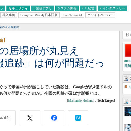
フラ
セキュリティ
業務アプリ
システム開発
IT経営
インダストリー
導入事例
Computer Weekly日本語版
ホワイトペーパー
TechTarget.AI
AI
経営とIT
医療IT
中堅・中小企業とIT
教育IT
業界＆市場動向
編】
ーザーの居場所が丸見え
置情報追跡」は何が問題だっ
80
題
て米国40州が起こしていた訴訟は、Googleが約4億ドルの
も何が問題だったのか。今回の和解が及ぼす影響とは。
[
Makenzie Holland
，
TechTarget
]
ル通知