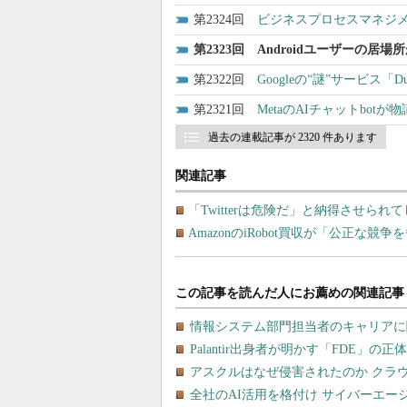
2324
ビジネスプロセスマネジメ
2323
Androidユーザーの居
2322
Googleの“謎”サービス「
2321
MetaのAIチャットbo
過去の連載記事が 2320 件あります
関連記事
「Twitterは危険だ」と納得させられ
AmazonのiRobot買収が「公正な競