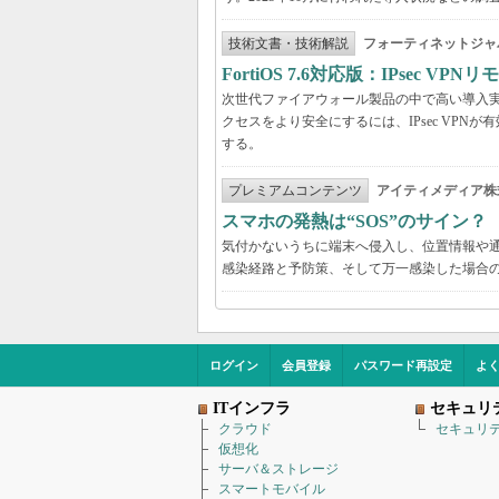
技術文書・技術解説
フォーティネットジャ
FortiOS 7.6対応版：IPsec 
次世代ファイアウォール製品の中で高い導入実績を
クセスをより安全にするには、IPsec VPNが有効
する。
プレミアムコンテンツ
アイティメディア株
スマホの発熱は“SOS”のサイン
気付かないうちに端末へ侵入し、位置情報や
感染経路と予防策、そして万一感染した場合
ログイン
会員登録
パスワード再設定
よ
ITインフラ
セキュリ
クラウド
セキュリ
仮想化
サーバ＆ストレージ
スマートモバイル