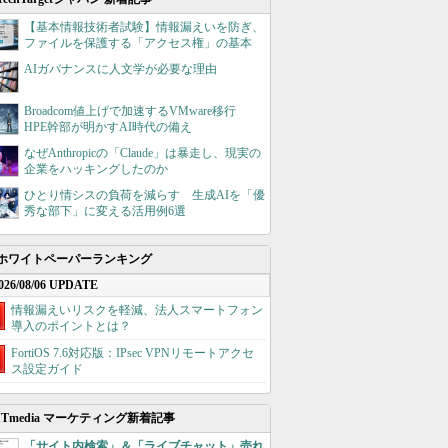
【基本情報技術者試験】情報漏えいを防ぎ、
ファイルを保護する「アクセス権」の基本
AIガバナンスに人文学が必要な理由
Broadcom値上げで加速するVMware移行
HPE幹部が明かすAI時代の備え
なぜAnthropicの「Claude」は暴走し、現実の
企業をハッキングしたのか
ひとり情シスの負荷を減らす 生成AIを「優
秀な部下」に変える活用例6選
ホワイトペーパーランキング
026/08/06 UPDATE
情報漏えいリスクを軽減、法人スマートフォン
導入のポイントとは？
FortiOS 7.6対応版：IPsec VPNリモートアクセ
ス設定ガイド
ITmedia マーケティング新着記事
「サイト内検索」＆「ライブチャット」売れ