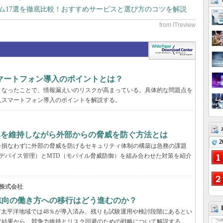
テム17選を徹底比較！おすすめサービスと選び方のコツを解説
マートフォン導入のポイントとは？
となったことで、情報漏えいのリスクが高まっている。具体的な問題点を
人スマートフォン導入のポイントを解説する。
率を維持しながら外部からの脅威を防ぐ方法とは
2
を損なわずに外部の脅威を防げるセキュリティ体制の構築は急務の課題
デバイス管理）とMTD（モバイル脅威防御）を組み合わせた対策を紹介
株式会社
来志向の働き方への移行はどう進むのか？
アジア太平洋地域では48％が導入済み、残りも試験運用や検討段階にあるとい
の調査結果から、競争力維持とリスク回避のための戦略について解説する。