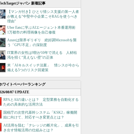
TechTargetジャパン 新着記事
【マンガ付き】ひとり情シス支援の第一人者
が教える”中堅中小企業こそRAGを使うべき
理由”
Uber Eatsに学ぶAIエージェント本番運用術
1万都市の料理画像を自己修復
Azureは限界ギリギリ 絶好調Microsoftを襲
う「GPU不足」の深刻度
IT業界の女性は9割が10年で消える 人材枯
渇を招く“見えない壁”の正体
米「AIキルスイッチ法案」 情シスが今から
備える5つのリスク回避策
ホワイトペーパーランキング
026/08/07 UPDATE
RPAとAIの違いとは？ 定型業務を自動化する
ための具体的な活用方法
国税庁の次世代基幹システム「KSK2」稼働開
始に向けて、対応すべき変更点とは？
AI活用を阻む「ナレッジの断片化」、成果を引
き出す情報活用の仕組みとは？