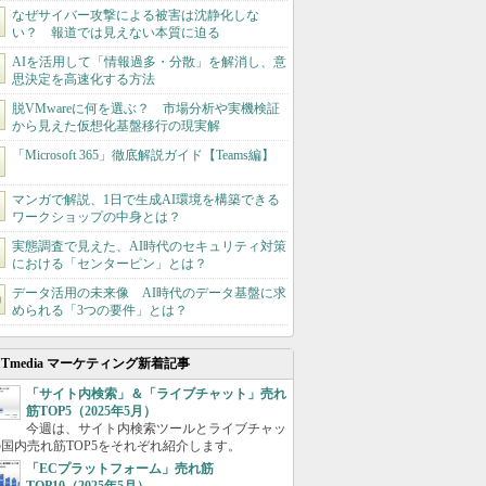
なぜサイバー攻撃による被害は沈静化しな
い？ 報道では見えない本質に迫る
AIを活用して「情報過多・分散」を解消し、意
思決定を高速化する方法
脱VMwareに何を選ぶ？ 市場分析や実機検証
から見えた仮想化基盤移行の現実解
「Microsoft 365」徹底解説ガイド【Teams編】
マンガで解説、1日で生成AI環境を構築できる
ワークショップの中身とは？
実態調査で見えた、AI時代のセキュリティ対策
における「センターピン」とは？
データ活用の未来像 AI時代のデータ基盤に求
められる「3つの要件」とは？
ITmedia マーケティング新着記事
「サイト内検索」＆「ライブチャット」売れ
筋TOP5（2025年5月）
今週は、サイト内検索ツールとライブチャッ
国内売れ筋TOP5をそれぞれ紹介します。
「ECプラットフォーム」売れ筋