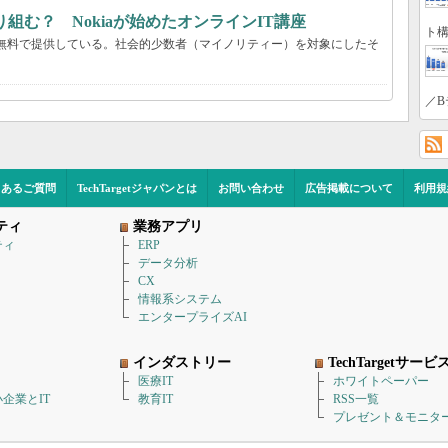
組む？ Nokiaが始めたオンラインIT講座
ト構
座を無料で提供している。社会的少数者（マイノリティー）を対象にしたそ
／B
くあるご質問
TechTargetジャパンとは
お問い合わせ
広告掲載について
利用規
ティ
業務アプリ
ティ
ERP
データ分析
CX
情報系システム
エンタープライズAI
インダストリー
TechTargetサービ
医療IT
ホワイトペーパー
企業とIT
教育IT
RSS一覧
プレゼント＆モニタ