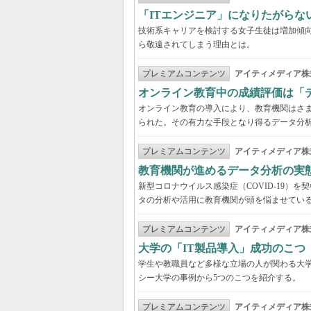
「ITエンジニア」になりたがらな
技術系キャリアを検討する女子生徒は増加傾向
ら敬遠されてしまう理由とは。
プレミアムコンテンツ
アイティメディア株
オンライン教育中の成績評価は「
オンライン教育の導入により、教育機関はさ
られた。その有力な手段となり得るデータ分
プレミアムコンテンツ
アイティメディア株
教育機関が進めるデータ分析の実
新型コロナウイルス感染症（COVID-19）
タの分析や活用に教育機関が頭を悩ませてい
プレミアムコンテンツ
アイティメディア株
大学の「IT製品導入」成功のこつ
学生や教職員など多様な立場の人が関わる大学
シー大学の事例から5つのこつを紹介する。
プレミアムコンテンツ
アイティメディア株