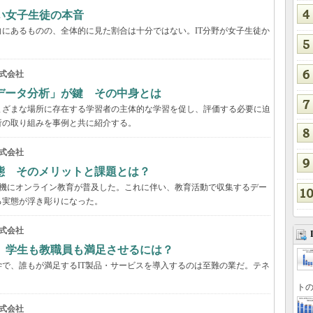
い女子生徒の本音
にあるものの、全体的に見た割合は十分ではない。IT分野が女子生徒か
式会社
データ分析」が鍵 その中身とは
まざまな場所に存在する学習者の主体的な学習を促し、評価する必要に迫
析の取り組みを事例と共に紹介する。
式会社
態 そのメリットと課題とは？
を契機にオンライン教育が普及した。これに伴い、教育活動で収集するデー
る実態が浮き彫りになった。
式会社
 学生も教職員も満足させるには？
で、誰もが満足するIT製品・サービスを導入するのは至難の業だ。テネ
トの
式会社