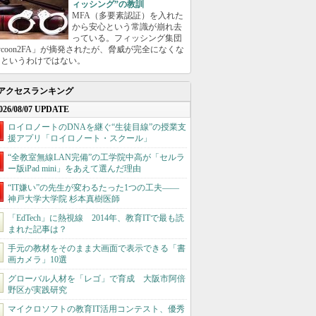
ィッシング”の教訓
MFA（多要素認証）を入れた
から安心という常識が崩れ去
っている。フィッシング集団
ycoon2FA」が摘発されたが、脅威が完全になくな
たというわけではない。
アクセスランキング
026/08/07 UPDATE
ロイロノートのDNAを継ぐ“生徒目線”の授業支
援アプリ「ロイロノート・スクール」
“全教室無線LAN完備”の工学院中高が「セルラ
ー版iPad mini」をあえて選んだ理由
“IT嫌い”の先生が変わるたった1つの工夫――
神戸大学大学院 杉本真樹医師
「EdTech」に熱視線 2014年、教育ITで最も読
まれた記事は？
手元の教材をそのまま大画面で表示できる「書
画カメラ」10選
グローバル人材を「レゴ」で育成 大阪市阿倍
野区が実践研究
マイクロソフトの教育IT活用コンテスト、優秀