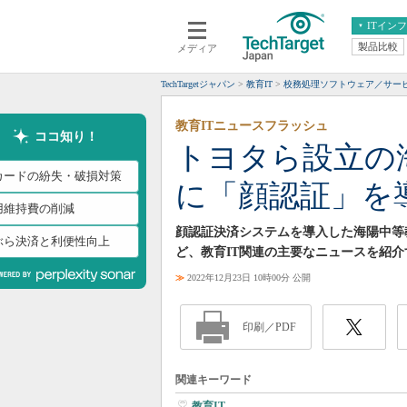
ITイン
製品比較
メディア
クラウド
エンタープライズ
ERP
仮想化
TechTargetジャパン
教育IT
校務処理ソフトウェア／サー
データ分析
サーバ＆ストレージ
教育ITニュースフラッシュ
CX
スマートモバイル
ココ知り！
トヨタら設立の
情報系システム
ネットワーク
Cカードの紛失・破損対策
に「顔認証」を
システム運用管理
用維持費の削減
顔認証決済システムを導入した海陽中等
ぶら決済と利便性向上
ど、教育IT関連の主要なニュースを紹介
≫
2022年12月23日 10時00分 公開
印刷／PDF
関連キーワード
教育IT