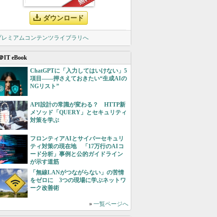
ダウンロード
 プレミアムコンテンツライブラリへ
＠IT eBook
ChatGPTに「入力してはいけない」5
項目――押さえておきたい“生成AIの
NGリスト”
API設計の常識が変わる？ HTTP新
メソッド「QUERY」とセキュリティ
対策を学ぶ
フロンティアAIとサイバーセキュリ
ティ対策の現在地 「17万行のAIコ
ード分析」事例と公的ガイドライン
が示す道筋
「無線LANがつながらない」の苦情
をゼロに 3つの現場に学ぶネットワ
ーク改善術
»
一覧ページへ