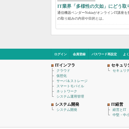
IT業界「多様性の欠如」にどう取り
通信機器ベンダーNokiaがオンラインIT講
の取り組みの内容や目的とは。
ログイン
会員登録
パスワード再設定
よ
ITインフラ
セキュリ
クラウド
セキュリ
仮想化
サーバ＆ストレージ
スマートモバイル
ネットワーク
システム運用管理
システム開発
IT経営
システム開発
経営とIT
中堅・中小