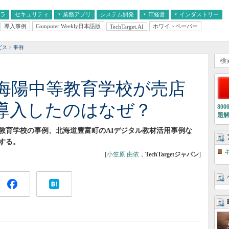
フラ
セキュリティ
業務アプリ
システム開発
IT経営
インダストリー
導入事例
Computer Weekly日本語版
ホワイトペーパー
TechTarget.AI
AI
経営とIT
医療IT
中堅・中小企業とIT
教育IT
ビス
事例
海陽中等教育学校が売店
導入したのはなぜ？
80
題
教育学校の事例、北海道豊富町のAIデジタル教材活用事例な
する。
[
小笠原 由依
，
TechTargetジャパン
]