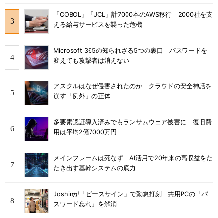
「COBOL」「JCL」計7000本のAWS移行 2000社を支
える給与サービスを襲った危機
Microsoft 365の知られざる5つの裏口 パスワードを
変えても攻撃者は消えない
アスクルはなぜ侵害されたのか クラウドの安全神話を
崩す「例外」の正体
多要素認証導入済みでもランサムウェア被害に 復旧費
用は平均2億7000万円
メインフレームは死なず AI活用で20年来の高収益をた
たき出す基幹システムの底力
Joshinが「ピースサイン」で勤怠打刻 共用PCの「パ
スワード忘れ」を解消