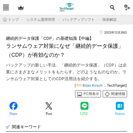
トップ
システム運用管理
バックアップソフト
技術解説
2022年12月26日
継続的データ保護「CDP」の基礎知識【中編】
ランサムウェア対策になぜ「継続的データ保護」
（CDP）が有効なのか？
バックアップの新しい手法、「継続的データ保護」（CDP）は企
業にさまざまなメリットをもたらす。どのようなものなのか。ラ
ンサムウェア対策としてのCDP活用法を紹介する。
[
Brian Kirsch
，TechTarget]
PC用表示
関連情報
Share
Post
LINE
Hatena
関連キーワード