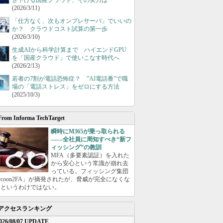
き下げる国産クラウド、その実力は
(2026/3/11)
「仕方なく、次もオンプレサーバ」でいいの
か？ クラウドコスト試算の第一歩
(2026/3/10)
生成AIから科学計算まで ハイエンドGPU
を「国産クラウド」で使いこなす時代へ
(2026/2/13)
若者の7割が電話恐怖症？ ”AI電話番”で職
場の「電話ストレス」をゼロにする方法
(2025/10/3)
From Informa TechTarget
瞬時にM365が乗っ取られる
――全社員に周知すべき“新フ
ィッシング”の教訓
MFA（多要素認証）を入れた
から安心という常識が崩れ去
っている。フィッシング集団
ycoon2FA」が摘発されたが、脅威が完全になくな
たというわけではない。
アクセスランキング
026/08/07 UPDATE