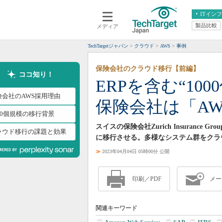
ITイン
製品比較
メディア
クラウド
エンタープライズ
ERP
仮想化
TechTargetジャパン
クラウド
AWS
事例
データ分析
サーバ＆ストレージ
保険会社のクラウド移行【前編】
CX
スマートモバイル
ココ知り！
ERPを含む“10
情報系システム
ネットワーク
険会社のAWS採用理由
保険会社は「A
システム運用管理
00個規模の移行背景
スイスの保険会社Zurich Insuranc
ラウド移行の課題と効果
に移行させる。多様なシステム群をクラ
≫
2023年04月04日 05時00分 公開
印刷／PDF
メー
関連キーワード