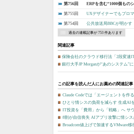
756
ERPを含む“1000個
755
UXデザイナーでもプロ
754
公共放送局BBCが明かす
過去の連載記事が 753 件あります
関連記事
保険会社のクラウド移行法「2段変速I
銀行大手JP Morganが“あのシステム