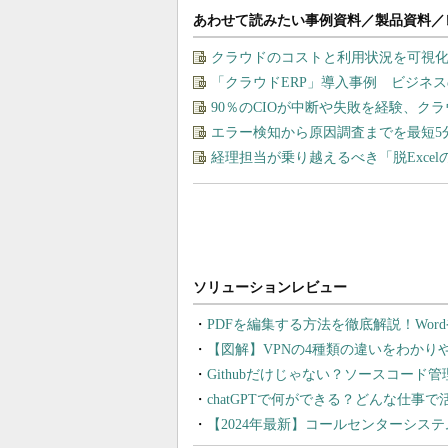
あわせて読みたい事例資料／製品資料／
クラウドのコストと利用状況を可視化＆
「クラウドERP」導入事例 ビジネ
90％のCIOが中断や失敗を経験、ク
エラー検知から原因調査までを最短5
経理担当が乗り越えるべき「脱Exce
PDFを編集する方法を徹底解説！Wor
【図解】VPNの4種類の違いをわか
Githubだけじゃない？ソースコード
chatGPTで何ができる？どんな仕事
【2024年最新】コールセンターシス