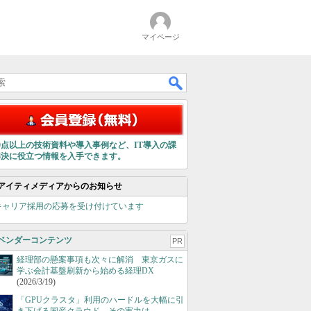
マイページ
00点以上の技術資料や導入事例など、IT導入の課
解決に役立つ情報を入手できます。
アイティメディアからのお知らせ
キャリア採用の応募を受け付けています
ベンダーコンテンツ
PR
経理部の懸案事項も次々に解消 東京ガスに
学ぶ会計基盤刷新から始める経理DX
(2026/3/19)
「GPUクラスタ」利用のハードルを大幅に引