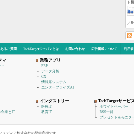
ト構
／B
くあるご質問
TechTargetジャパンとは
お問い合わせ
広告掲載について
利用規
ティ
業務アプリ
ティ
ERP
データ分析
CX
情報系システム
エンタープライズAI
インダストリー
TechTargetサービ
医療IT
ホワイトペーパー
企業とIT
教育IT
RSS一覧
プレゼント＆モニタ
アイティメディア株式会社の登録商標です。