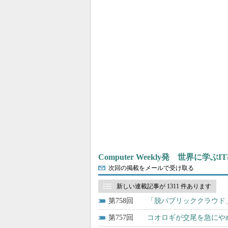
Computer Weekly発 世界に学
次回の掲載をメールで受け取る
新しい連載記事が 1311 件あります
758
「脱パブリッククラウド
757
コオロギが交尾を急にやめ