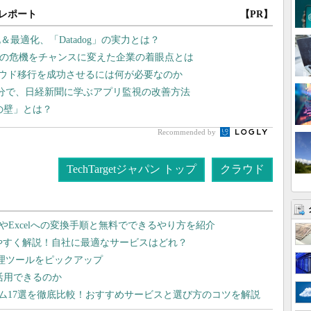
レポート
【PR】
最適化、「Datadog」の実力とは？
スの危機をチャンスに変えた企業の着眼点とは
ラウド移行を成功させるには何が必要なのか
分で、日経新聞に学ぶアプリ監視の改善方法
lの壁」とは？
Recommended by
TechTargetジャパン トップ
クラウド
dやExcelへの変換手順と無料でできるやり方を紹介
りやすく解説！自社に最適なサービスはどれ？
管理ツールをピックアップ
で活用できるのか
テム17選を徹底比較！おすすめサービスと選び方のコツを解説