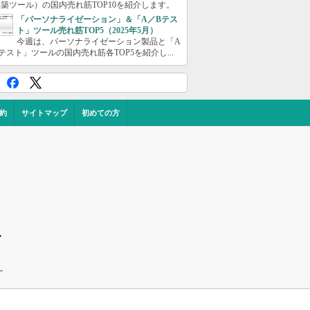
築ツール）の国内売れ筋TOP10を紹介します。
「パーソナライゼーション」＆「A／Bテス
ト」ツール売れ筋TOP5（2025年5月）
今週は、パーソナライゼーション製品と「A
テスト」ツールの国内売れ筋各TOP5を紹介し...
約
サイトマップ
初めての方
ス
ー