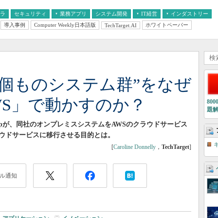
フラ
セキュリティ
業務アプリ
システム開発
IT経営
インダストリー
導入事例
Computer Weekly日本語版
ホワイトペーパー
TechTarget.AI
AI
経営とIT
医療IT
中堅・中小企業とIT
教育IT
00個ものシステム群”をなぜ
WS」で動かすのか？
80
題
e Groupが、同社のオンプレミスシステムをAWSのクラウドサービス
ウドサービスに移行させる目的とは。
[
Caroline Donnelly
，
TechTarget
]
ル通知