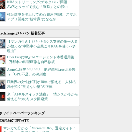
NBAストリーミングの“ネタバレ”問題
AWSとタッグで挑む「遅延」との戦い
検証環境を廃止してAWS費用4割減 スマホ
アプリ開発の"新常識"になるか
TechTargetジャパン 新着記事
【マンガ付き】ひとり情シス支援の第一人者
が教える”中堅中小企業こそRAGを使うべき
理由”
Uber Eatsに学ぶAIエージェント本番運用術
1万都市の料理画像を自己修復
Azureは限界ギリギリ 絶好調Microsoftを襲
う「GPU不足」の深刻度
IT業界の女性は9割が10年で消える 人材枯
渇を招く“見えない壁”の正体
米「AIキルスイッチ法案」 情シスが今から
備える5つのリスク回避策
ホワイトペーパーランキング
026/08/07 UPDATE
マンガで分かる「Microsoft 365」選定ガイド：