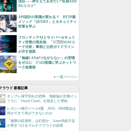
項目――押さえておきたい“生成AIの
NGリスト”
API設計の常識が変わる？ HTTP新
メソッド「QUERY」とセキュリティ
対策を学ぶ
フロンティアAIとサイバーセキュリ
ティ対策の現在地 「17万行のAIコ
ード分析」事例と公的ガイドライン
が示す道筋
「無線LANがつながらない」の苦情
をゼロに 3つの現場に学ぶネットワ
ーク改善術
»
一覧ページへ
クラウド 新着記事
オンプレ保守切れの恐怖 地銀協が次期イン
フラに「Oracle Cloud」を指名した理由
レガシー移行ツール6選 AWS、IBM製品は
何ができて何ができないのか
「無限の拡張性」は幻想か Azure供給不足
が突きつけるマルチクラウドの必然