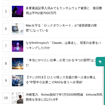
多要素認証導入済みでもランサムウェア被害に 復旧費
用は平均2億7000万円
Macを守る「ロックダウンモード」が“侵害調査の障
壁”になっている
なぜAnthropicの「Claude」は暴走し、現実の企業をハ
ッキングしたのか
「本当にやりたい仕事」が見つかる“4つの質問”はこれ
だ
【マンガ付き】ひとり情シス支援の第一人者が教え
る”中堅中小企業こそRAGを使うべき理由”
沖縄電力、Notes脱却で年1万5000時間減 kintone市民
開発を安全に広げた6手