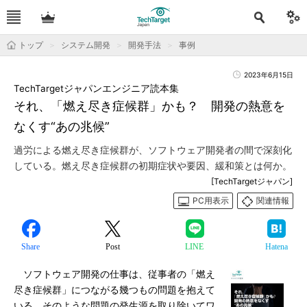
トップ
システム開発
開発手法
事例
2023年6月15日
TechTargetジャパンエンジニア読本集
それ、「燃え尽き症候群」かも？ 開発の熱意を
なくす“あの兆候”
過労による燃え尽き症候群が、ソフトウェア開発者の間で深刻化
している。燃え尽き症候群の初期症状や要因、緩和策とは何か。
[TechTargetジャパン]
PC用表示
関連情報
Share
Post
LINE
Hatena
ソフトウェア開発の仕事は、従事者の「燃え
尽き症候群」につながる幾つもの問題を抱えて
いる。そのような問題の発生源を取り除いてワ