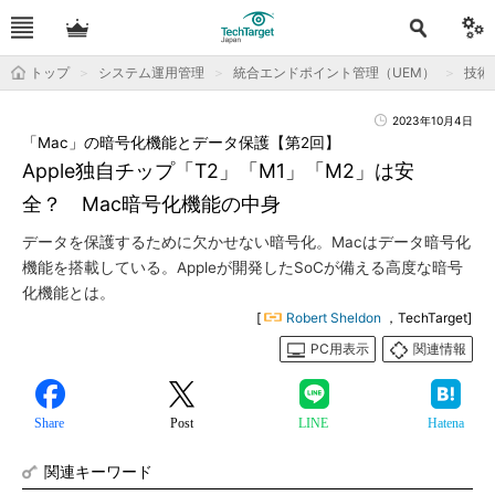
トップ
システム運用管理
統合エンドポイント管理（UEM）
技術
2023年10月4日
「Mac」の暗号化機能とデータ保護【第2回】
Apple独自チップ「T2」「M1」「M2」は安
全？ Mac暗号化機能の中身
データを保護するために欠かせない暗号化。Macはデータ暗号化
機能を搭載している。Appleが開発したSoCが備える高度な暗号
化機能とは。
[
Robert Sheldon
，TechTarget]
PC用表示
関連情報
Share
Post
LINE
Hatena
関連キーワード