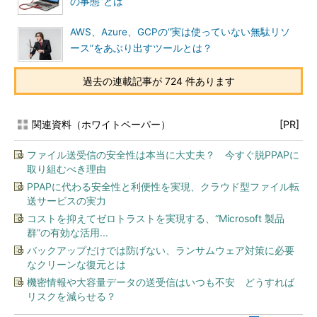
の事態”とは
AWS、Azure、GCPの“実は使っていない無駄リソ
ース”をあぶり出すツールとは？
過去の連載記事が 724 件あります
関連資料（ホワイトペーパー）
[PR]
ファイル送受信の安全性は本当に大丈夫？ 今すぐ脱PPAPに
取り組むべき理由
PPAPに代わる安全性と利便性を実現、クラウド型ファイル転
送サービスの実力
コストを抑えてゼロトラストを実現する、“Microsoft 製品
群”の有効な活用...
バックアップだけでは防げない、ランサムウェア対策に必要
なクリーンな復元とは
機密情報や大容量データの送受信はいつも不安 どうすれば
リスクを減らせる？