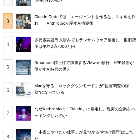
期待外れの境界
Claude Codeでは「エージェントを作るな、スキルを作
れ」 Anthropicが示すAI構築術
多要素認証導入済みでもランサムウェア被害に 復旧費
用は平均2億7000万円
Broadcom値上げで加速するVMware移行 HPE幹部が
明かすAI時代の備え
Macを守る「ロックダウンモード」が“侵害調査の障
壁”になっている
なぜAnthropicの「Claude」は暴走し、現実の企業をハ
ッキングしたのか
「本当にやりたい仕事」が見つかる“4つの質問”はこれ
だ