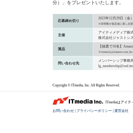
分）」をプレゼントいたします。
2023年12月29日（金
応募締め切り
※回答数が規定値に達し次第
アイティメディア株
主催
株式会社ジャストシ
【抽選で10名】Amaz
賞品
※AmazonはAmazon.com
メンバーシップ事務
問い合わせ先
lg_membership@sml.itme
Copyright © ITmedia, Inc. All Rights Reserved.
ITmediaは
お問い合わせ
|
プライバシーポリシー
|
運営会社