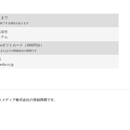
）まで
終了する場合があります
式会社
ステム
onギフトカード（3000円分）
, Inc.またはその関連会社の商標です
局
dia.co.jp
アイティメディア株式会社の登録商標です。