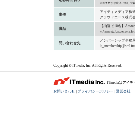
応募締め切り
※回答数が規定値に達し次第
アイティメディア株
主催
クラウドエース株式
【抽選で10名】Amaz
賞品
※AmazonはAmazon.com
メンバーシップ事務
問い合わせ先
lg_membership@sml.itme
Copyright © ITmedia, Inc. All Rights Reserved.
ITmediaは
お問い合わせ
|
プライバシーポリシー
|
運営会社