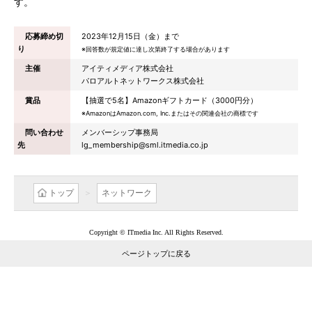
す。
応募締め切
2023年12月15日（金）まで
り
※回答数が規定値に達し次第終了する場合があります
主催
アイティメディア株式会社
パロアルトネットワークス株式会社
賞品
【抽選で5名】Amazonギフトカード（3000円分）
※AmazonはAmazon.com, Inc.またはその関連会社の商標です
問い合わせ
メンバーシップ事務局
先
lg_membership@sml.itmedia.co.jp
トップ
ネットワーク
Copyright © ITmedia Inc. All Rights Reserved.
ページトップに戻る