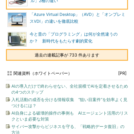
ル」2種の違い
「Azure Virtual Desktop」（AVD）と「オンプレミ
スVDI」の違いを徹底比較
今と昔の「プログラミング」は何が全然違うの
か？ 新時代をもたらす劇的変化
過去の連載記事が 733 件あります
関連資料（ホワイトペーパー）
[PR]
AIの導入だけで終わらせない、全社規模でAIを定着させるため
の4つのステップ
入札活動の成否を分ける情報収集 “狙い目案件”を効率よく見
つけるには？
AI自身による破壊的操作の事例も AIエージェント活用のリス
クといま必要な対策
サイバー攻撃からビジネスを守る、「戦略的データ復旧」の
方法