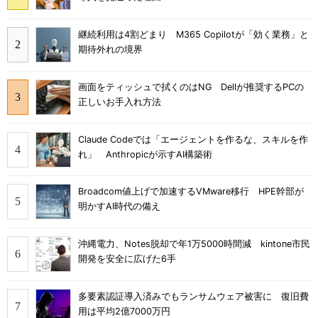
継続利用は4割どまり M365 Copilotが「効く業務」と
期待外れの境界
画面をティッシュで拭くのはNG Dellが推奨するPCの
正しいお手入れ方法
Claude Codeでは「エージェントを作るな、スキルを作
れ」 Anthropicが示すAI構築術
Broadcom値上げで加速するVMware移行 HPE幹部が
明かすAI時代の備え
沖縄電力、Notes脱却で年1万5000時間減 kintone市民
開発を安全に広げた6手
多要素認証導入済みでもランサムウェア被害に 復旧費
用は平均2億7000万円