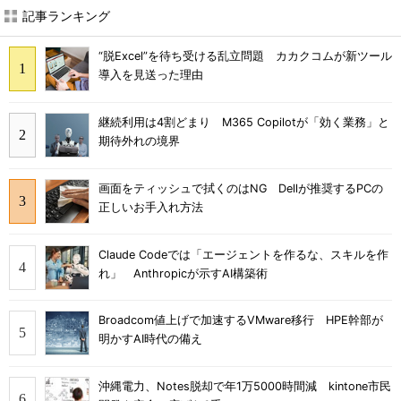
記事ランキング
“脱Excel”を待ち受ける乱立問題 カカクコムが新ツール
導入を見送った理由
継続利用は4割どまり M365 Copilotが「効く業務」と
期待外れの境界
画面をティッシュで拭くのはNG Dellが推奨するPCの
正しいお手入れ方法
Claude Codeでは「エージェントを作るな、スキルを作
れ」 Anthropicが示すAI構築術
Broadcom値上げで加速するVMware移行 HPE幹部が
明かすAI時代の備え
沖縄電力、Notes脱却で年1万5000時間減 kintone市民