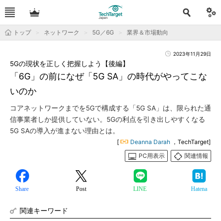
トップ
ネットワーク
5G／6G
業界＆市場動向
2023年11月29日
5Gの現状を正しく把握しよう【後編】
「6G」の前になぜ「5G SA」の時代がやってこな
いのか
コアネットワークまでを5Gで構成する「5G SA」は、限られた通
信事業者しか提供していない。5Gの利点を引き出しやすくなる
5G SAの導入が進まない理由とは。
[
Deanna Darah
，TechTarget]
PC用表示
関連情報
Share
Post
LINE
Hatena
関連キーワード