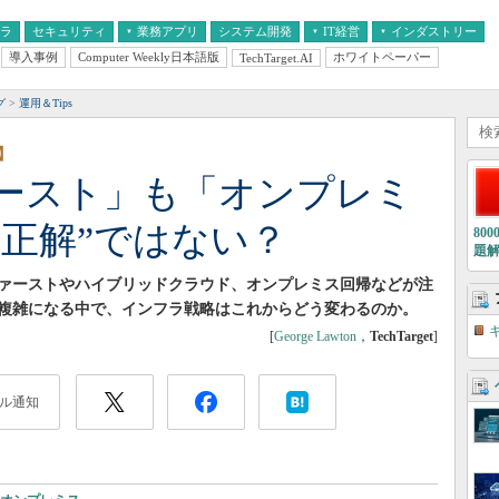
フラ
セキュリティ
業務アプリ
システム開発
IT経営
インダストリー
導入事例
Computer Weekly日本語版
ホワイトペーパー
TechTarget.AI
AI
経営とIT
医療IT
中堅・中小企業とIT
教育IT
グ
運用＆Tips
】
ースト」も「オンプレミ
の正解”ではない？
80
題
ァーストやハイブリッドクラウド、オンプレミス回帰などが注
複雑になる中で、インフラ戦略はこれからどう変わるのか。
[
George Lawton
，
TechTarget
]
ル通知