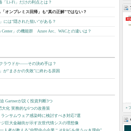
格「Li-Fi」だけの利点とは？
「オンプレミス回帰」も“真の正解”ではない？
e改革」には“隠された狙い“がある？
Center」の機能群 Azure Arc、WACとの違いは？
クラウドか――その決め手は？
」が“まさかの失敗”に終わる原因
»