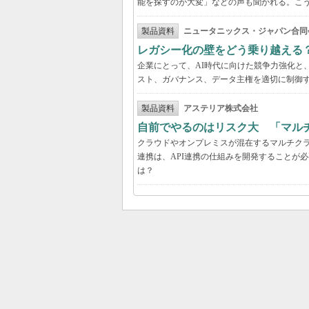
能を探すのが大変」などの声も聞かれる。こうしたよ
製品資料
ニュータニックス・ジャパン合同
レガシー化の壁をどう乗り越える
企業にとって、AI時代に向けた競争力強化と
スト、ガバナンス、データ主権を適切に制御
製品資料
アステリア株式会社
自前でやるのはリスク大 「マル
クラウドやオンプレミスが混在するマルチク
連携は、API連携の仕組みを開発することが
は？