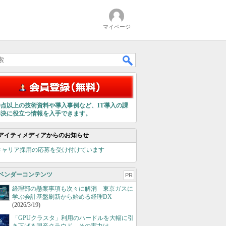
マイページ
00点以上の技術資料や導入事例など、IT導入の課
解決に役立つ情報を入手できます。
アイティメディアからのお知らせ
キャリア採用の応募を受け付けています
ベンダーコンテンツ
PR
経理部の懸案事項も次々に解消 東京ガスに
学ぶ会計基盤刷新から始める経理DX
(2026/3/19)
「GPUクラスタ」利用のハードルを大幅に引