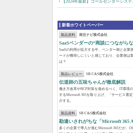
【2024年最新】コールセンターシス
新着ホワイトペーパー
製品資料
発注ナビ株式会社
SaaSベンダーの“商談につなが
SaaSの利用が拡大する中、ベンダー側と企
ードが獲得しにくいと感じており、企業側は
は？
製品レビュー
SB C&S株式会社
伝道師の五味ちゃんが徹底解説 「Mic
働き方改革やBCP対策を進めるべく、IT環
するMicrosoft 365を取り上げ、「サ
介する。
製品資料
SB C&S株式会社
勘違いされがちな「Microsoft 3
多くの企業で導入が進むMicrosoft 365だ