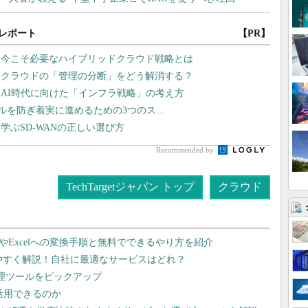
レポート
【PR】
、今こそ必要なハイブリッドクラウド戦略とは
チクラウドの「管理の分断」をどう解消する？
AI時代に向けた「インフラ戦略」の考え方
ラブルを防ぎ着実に進めるための3つのス...
学ぶSD-WANの正しい選び方
Recommended by
TechTargetジャパン トップ
クラウド
dやExcelへの変換手順と無料でできるやり方を紹介
りやすく解説！自社に最適なサービスはどれ？
管理ツールをピックアップ
で活用できるのか