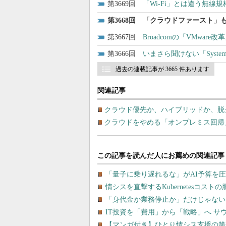
3669
「Wi-Fi」とは違う無線規
3668
「クラウドファースト」も
3667
Broadcomの「VMwar
3666
いまさら聞けない「System 
過去の連載記事が 3665 件あります
関連記事
クラウド優先か、ハイブリッドか、脱
クラウドをやめる「オンプレミス回帰