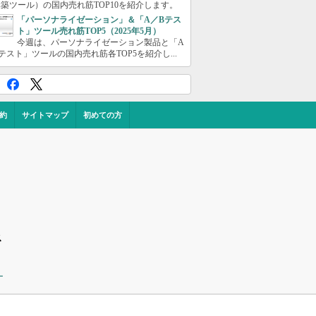
築ツール）の国内売れ筋TOP10を紹介します。
「パーソナライゼーション」＆「A／Bテス
ト」ツール売れ筋TOP5（2025年5月）
今週は、パーソナライゼーション製品と「A
テスト」ツールの国内売れ筋各TOP5を紹介し...
約
サイトマップ
初めての方
ス
ー