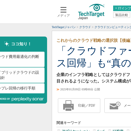
ITイン
製品比較
メディア
クラウド
エンタープライズ
ERP
仮想化
TechTargetジャパン
クラウド
クラウドコンピューティン
データ分析
サーバ＆ストレージ
これからのクラウド戦略の選択肢【後編
CX
スマートモバイル
ココ知り！
「クラウドファ
情報系システム
ネットワーク
ラウド費用最適化の判断
ス回帰」も“真
システム運用管理
イブリッドクラウドの設
企業のインフラ戦略としてはクラウドフ
指針
目されるようになった。システム構成が
ンプレ回帰の移行手順
≫
2025年01月09日 05時00分 公開
印刷／PDF
メー
関連キーワード