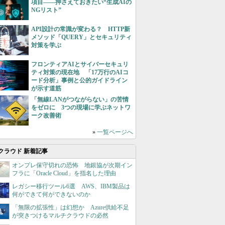
項目――押さえておきたい“生成AIの
NGリスト”
API設計の常識が変わる？ HTTP新
メソッド「QUERY」とセキュリティ
対策を学ぶ
フロンティアAIとサイバーセキュリ
ティ対策の現在地 「17万行のAIコ
ード分析」事例と公的ガイドライン
が示す道筋
「無線LANがつながらない」の苦情
をゼロに 3つの現場に学ぶネットワ
ーク改善術
»
一覧ページへ
クラウド 新着記事
オンプレ保守切れの恐怖 地銀協が次期イン
フラに「Oracle Cloud」を指名した理由
レガシー移行ツール6選 AWS、IBM製品は
何ができて何ができないのか
「無限の拡張性」は幻想か Azure供給不足
が突きつけるマルチクラウドの必然