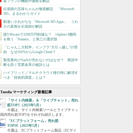
各プランの機能や価格を解説
伝道師の五味ちゃんが徹底解説 「Microsoft
365」まるわかりガイド
勘違いされがちな「Microsoft 365 Apps」 うわ
さの真相を伝道師が解説
脱VMwareで3200万円削減も？ vSphere 8難民
を救う「Nutanix」と第三の選択肢
「にゃんこ大戦争」インフラ“大引っ越し”の理
由 なぜAWSからGoogle Cloud？
製造業向けSaaSが売れないのはなぜ？ 商談中
断を防ぐ営業改革の秘訣とは
ハイブリッド／マルチクラウド移行時に解消す
べき「技術的課題」とは？
ITmedia マーケティング新着記事
「サイト内検索」＆「ライブチャット」売れ
筋TOP5（2025年5月）
今週は、サイト内検索ツールとライブチャッ
国内売れ筋TOP5をそれぞれ紹介します。
「ECプラットフォーム」売れ筋
TOP10（2025年5月）
今週は、ECプラットフォーム製品（ECサイ