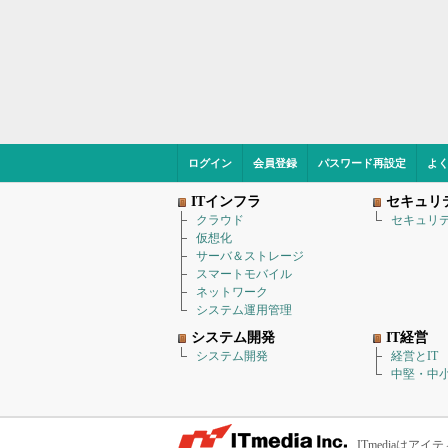
ログイン
会員登録
パスワード再設定
よ
ITインフラ
セキュリ
クラウド
セキュリ
仮想化
サーバ＆ストレージ
スマートモバイル
ネットワーク
システム運用管理
システム開発
IT経営
システム開発
経営とIT
中堅・中小
ITmediaは