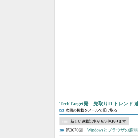
TechTarget発 先取りITトレンド
次回の掲載をメールで受け取る
新しい連載記事が 673 件あります
3670
Windowsとブラウザ