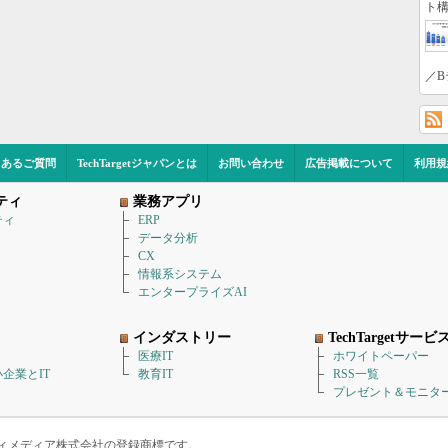
ト構
／B
くあるご質問
TechTargetジャパンとは
お問い合わせ
広告掲載について
利用規
ティ
業務アプリ
ティ
ERP
データ分析
CX
情報系システム
エンタープライズAI
インダストリー
TechTargetサービ
医療IT
ホワイトペーパー
企業とIT
教育IT
RSS一覧
プレゼント＆モニタ
アイティメディア株式会社の登録商標です。