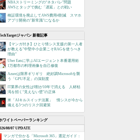
NBAストリーミングの“ネタバレ”問題
AWSとタッグで挑む「遅延」との戦い
検証環境を廃止してAWS費用4割減 スマホ
アプリ開発の"新常識"になるか
TechTargetジャパン 新着記事
【マンガ付き】ひとり情シス支援の第一人者
が教える”中堅中小企業こそRAGを使うべき
理由”
Uber Eatsに学ぶAIエージェント本番運用術
1万都市の料理画像を自己修復
Azureは限界ギリギリ 絶好調Microsoftを襲
う「GPU不足」の深刻度
IT業界の女性は9割が10年で消える 人材枯
渇を招く“見えない壁”の正体
米「AIキルスイッチ法案」 情シスが今から
備える5つのリスク回避策
ホワイトペーパーランキング
026/08/07 UPDATE
マンガで分かる「Microsoft 365」選定ガイド：