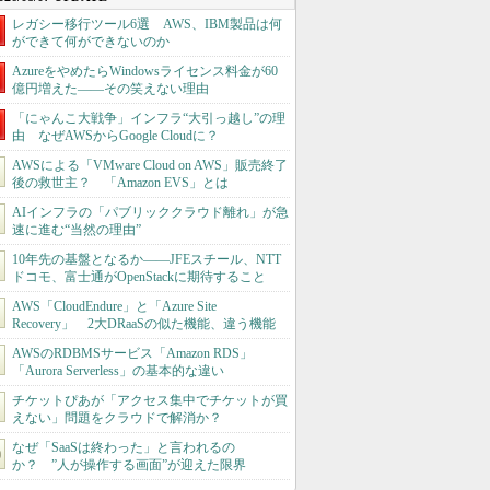
レガシー移行ツール6選 AWS、IBM製品は何
ができて何ができないのか
AzureをやめたらWindowsライセンス料金が60
億円増えた――その笑えない理由
「にゃんこ大戦争」インフラ“大引っ越し”の理
由 なぜAWSからGoogle Cloudに？
AWSによる「VMware Cloud on AWS」販売終了
後の救世主？ 「Amazon EVS」とは
AIインフラの「パブリッククラウド離れ」が急
速に進む“当然の理由”
10年先の基盤となるか――JFEスチール、NTT
ドコモ、富士通がOpenStackに期待すること
AWS「CloudEndure」と「Azure Site
Recovery」 2大DRaaSの似た機能、違う機能
AWSのRDBMSサービス「Amazon RDS」
「Aurora Serverless」の基本的な違い
チケットぴあが「アクセス集中でチケットが買
えない」問題をクラウドで解消か？
なぜ「SaaSは終わった」と言われるの
か？ ”人が操作する画面”が迎えた限界