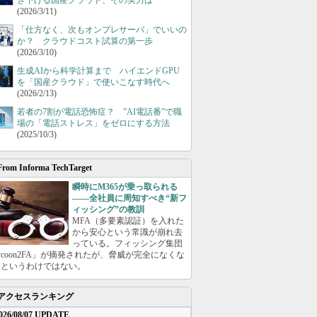
き下げる国産クラウド、その実力は
(2026/3/11)
「仕方なく、次もオンプレサーバ」でいいの
か？ クラウドコスト試算の第一歩
(2026/3/10)
生成AIから科学計算まで ハイエンドGPU
を「国産クラウド」で使いこなす時代へ
(2026/2/13)
若者の7割が電話恐怖症？ ”AI電話番”で職
場の「電話ストレス」をゼロにする方法
(2025/10/3)
From Informa TechTarget
瞬時にM365が乗っ取られる
――全社員に周知すべき“新フ
ィッシング”の教訓
MFA（多要素認証）を入れた
から安心という常識が崩れ去
っている。フィッシング集団
ycoon2FA」が摘発されたが、脅威が完全になくな
たというわけではない。
アクセスランキング
026/08/07 UPDATE