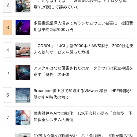
「こんなはずでは」 製造業の若手は“アナログな現
場”に幻滅して辞めていく
多要素認証導入済みでもランサムウェア被害に 復旧費
用は平均2億7000万円
「COBOL」「JCL」計7000本のAWS移行 2000社を支
える給与サービスを襲った危機
アスクルはなぜ侵害されたのか クラウドの安全神話を
崩す「例外」の正体
Broadcom値上げで加速するVMware移行 HPE幹部が
明かすAI時代の備え
障害対処をAIで自動化 TDK子会社が語る「自律型」予
知保全システムの裏側
DX導入企業の3割超がむしろ「負担増」 9割が陥る“内