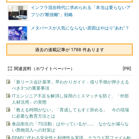
インフラ混在時代に求められる「本当は要らないア
プリの“断捨離”」戦略
メタバースが人気にならない原因はやはり“あれ”？
過去の連載記事が 1798 件あります
関連資料（ホワイトペーパー）
[PR]
「新リース会計基準」早わかりガイド：借り手側が押さえる
べき3つの重要事項
ITエンジニア不足を解消し採用のミスマッチを防ぐ、「外部
人材活用」の実態
「教える時間がない」「育成してもすぐ辞める」 今の現場
に必要な教育方法とは
食品衛生の「7S活動」はやっているが…… なかなか減らな
い異物混入への対策は
PPAPに代わる安全性と利便性を実現、クラウド型ファイル転