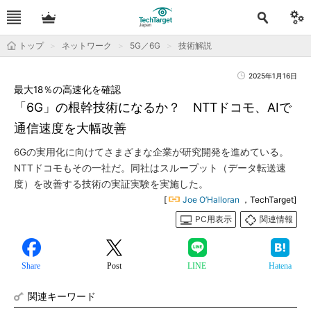
トップ
ネットワーク
5G／6G
技術解説
2025年1月16日
最大18％の高速化を確認
「6G」の根幹技術になるか？ NTTドコモ、AIで
通信速度を大幅改善
6Gの実用化に向けてさまざまな企業が研究開発を進めている。
NTTドコモもその一社だ。同社はスループット（データ転送速
度）を改善する技術の実証実験を実施した。
[
Joe O’Halloran
，TechTarget]
PC用表示
関連情報
Share
Post
LINE
Hatena
関連キーワード