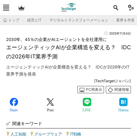
トップ
経営とIT
デジタルトランスフォーメーション
業界＆市場
2025年11月4日
2030年、45％の企業がAIエージェントを全社運用に
エージェンティックAIが企業構造を変える？ IDC
の2026年IT業界予測
エージェンティックAIが企業構造を変える？ IDCが2026年のIT
業界予測を発表
[TechTargetジャパン]
PC用表示
関連情報
Share
Post
LINE
Hatena
関連キーワード
人工知能
|
グループウェア
|
IT戦略