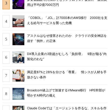
用は平均2億7000万円
「COBOL」「JCL」計7000本のAWS移行 2000社を支
える給与サービスを襲った危機
アスクルはなぜ侵害されたのか クラウドの安全神話を
崩す「例外」の正体
DX導入企業の3割超がむしろ「負担増」 9割が陥る“内
製化のわな”
満足度87%と28%を分ける「尊重」 情シスが人材を手
放さない条件
Broadcom値上げで加速するVMware移行 HPE幹部が
明かすAI時代の備え
Claude Codeでは「エージェントを作るな、スキルを作