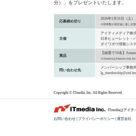
分）」をプレゼントいたします。
2026年1月31日（土
応募締め切り
※回答数が規定値に達し次第
アイティメディア株
主催
日本ヒューレット・パ
ダイワボウ情報システ
【抽選で10名】Amaz
賞品
※AmazonはAmazon.com
メンバーシップ事務
問い合わせ先
lg_membership@sml.itme
Copyright © ITmedia, Inc. All Rights Reserved.
ITmediaは
お問い合わせ
|
プライバシーポリシー
|
運営会社