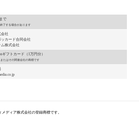
）まで
終了する場合があります
式会社
ッカード合同会社
ム株式会社
onギフトカード（1万円分）
, Inc.またはその関連会社の商標です
局
dia.co.jp
アイティメディア株式会社の登録商標です。