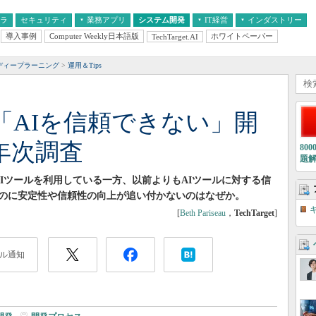
フラ
セキュリティ
業務アプリ
システム開発
IT経営
インダストリー
導入事例
Computer Weekly日本語版
ホワイトペーパー
TechTarget.AI
AI
経営とIT
医療IT
中堅・中小企業とIT
教育IT
ディープラーニング
運用＆Tips
「AIを信頼できない」開
の年次調査
80
題
がAIツールを利用している一方、以前よりもAIツールに対する信
のに安定性や信頼性の向上が追い付かないのはなぜか。
[
Beth Pariseau
，
TechTarget
]
ル通知