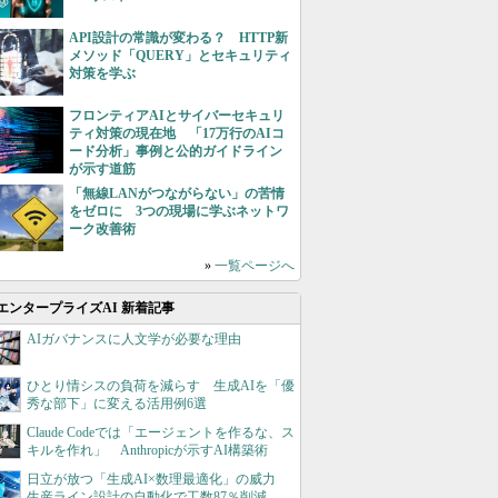
API設計の常識が変わる？ HTTP新
メソッド「QUERY」とセキュリティ
対策を学ぶ
フロンティアAIとサイバーセキュリ
ティ対策の現在地 「17万行のAIコ
ード分析」事例と公的ガイドライン
が示す道筋
「無線LANがつながらない」の苦情
をゼロに 3つの現場に学ぶネットワ
ーク改善術
»
一覧ページへ
エンタープライズAI 新着記事
AIガバナンスに人文学が必要な理由
ひとり情シスの負荷を減らす 生成AIを「優
秀な部下」に変える活用例6選
Claude Codeでは「エージェントを作るな、ス
キルを作れ」 Anthropicが示すAI構築術
日立が放つ「生成AI×数理最適化」の威力
生産ライン設計の自動化で工数87％削減