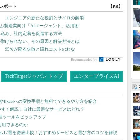
レポート
【PR】
？ エンジニアの新たな役割とサイロの解消
学ぶ製造業向け「AIエージェント」活用術
み込み、社内定着を促進する方法
が挙げられない、その原因と解決方法とは
？ 95％が陥る失敗と隠れコストのわな
Recommended by
TechTargetジャパン トップ
エンタープライズAI
dやExcelへの変換手順と無料でできるやり方を紹介
りやすく解説！自社に最適なサービスはどれ？
管理ツールをピックアップ
で活用できるのか
テム17選を徹底比較！おすすめサービスと選び方のコツを解説