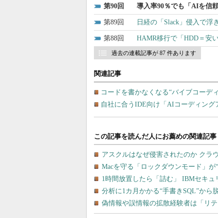
90
導入率90％でも「AIを信
89
日経の「Slack」侵入で
88
HAMR移行で「HDD＝
過去の連載記事が 87 件あります
関連記事
コードを書かなくなる“バイブコーデ
自社に合うIDE向け「AIコーディン