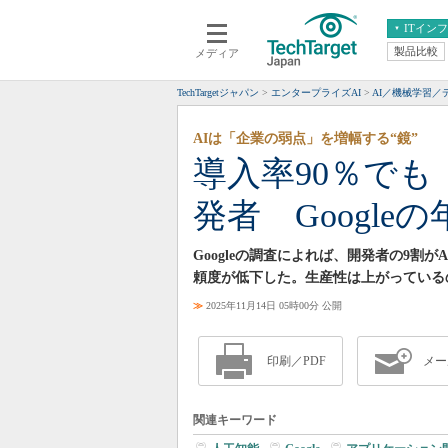
ITイン
製品比較
メディア
クラウド
エンタープライズ
ERP
仮想化
TechTargetジャパン
エンタープライズAI
AI／機械学習／
データ分析
サーバ＆ストレージ
AIは「企業の弱点」を増幅する“鏡”
CX
スマートモバイル
導入率90％でも
情報系システム
ネットワーク
発者 Google
システム運用管理
Googleの調査によれば、開発者の9割
頼度が低下した。生産性は上がっている
≫
2025年11月14日 05時00分 公開
印刷／PDF
メー
関連キーワード