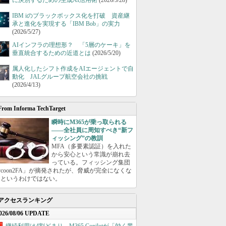
に決別するための生成AI活用術
(2026/5/28)
IBM iのブラックボックス化を打破 資産継
承と進化を実現する「IBM Bob」の実力
(2026/5/27)
AIインフラの理想形？ 「5層のケーキ」を
垂直統合するための近道とは
(2026/5/20)
属人化したシフト作成をAIエージェントで自
動化 JALグループ航空会社の挑戦
(2026/4/13)
From Informa TechTarget
瞬時にM365が乗っ取られる
――全社員に周知すべき“新フ
ィッシング”の教訓
MFA（多要素認証）を入れた
から安心という常識が崩れ去
っている。フィッシング集団
ycoon2FA」が摘発されたが、脅威が完全になくな
たというわけではない。
アクセスランキング
026/08/06 UPDATE