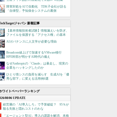
障害対処をAIで自動化 TDK子会社が語る
「自律型」予知保全システムの裏側
TechTargetジャパン 新着記事
【基本情報技術者試験】情報漏えいを防ぎ、
ファイルを保護する「アクセス権」の基本
AIガバナンスに人文学が必要な理由
Broadcom値上げで加速するVMware移行
HPE幹部が明かすAI時代の備え
なぜAnthropicの「Claude」は暴走し、現実の
企業をハッキングしたのか
ひとり情シスの負荷を減らす 生成AIを「優
秀な部下」に変える活用例6選
ホワイトペーパーランキング
026/08/06 UPDATE
経営層の「AI導入しろ」で予算破綻？ 95％が
陥る失敗と隠れコストのわな
「エージェント型AI」導入の課題を解消、本格