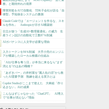
継続利用は4割どまり M365 Copilotが「効く業
務」と期待外れの境界
障害対処をAIで自動化 TDK子会社が語る「自
律型」予知保全システムの裏側
Claude Codeでは「エージェントを作るな、スキ
ルを作れ」 Anthropicが示すAI構築術
日立が放つ「生成AI×数理最適化」の威力 生
産ライン設計の自動化で工数87％削減
AIガバナンスに人文学が必要な理由
入力トークンを94％削減 大手小売のエンジニ
アが構築したローカル検索の仕組み
「AIが仕事を奪う日」が本当に来るなら“まず
消える”のはあの職種？
「あずきバー」の井村屋を“属人化の沼”から救
ったAI需要予測 熟練を超える実力とは
Copilot Studioがここまで使えた 大林組「作り
込まない」AIの成果
こんなはずじゃなかった「ChatGPT」 AI導入
で“仕事が消えない”理由