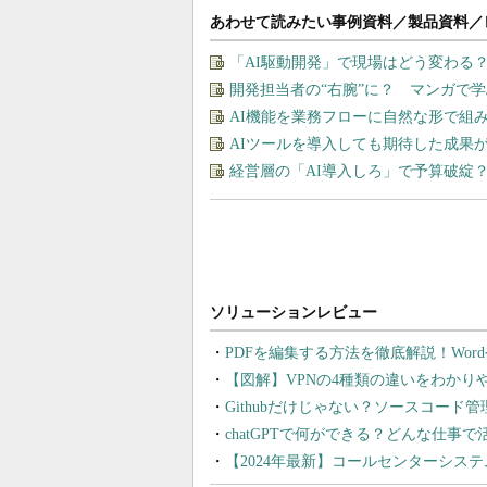
あわせて読みたい事例資料／製品資料／
「AI駆動開発」で現場はどう変わる
開発担当者の“右腕”に？ マンガで
AI機能を業務フローに自然な形で組
AIツールを導入しても期待した成果
経営層の「AI導入しろ」で予算破綻
PDFを編集する方法を徹底解説！Wor
【図解】VPNの4種類の違いをわか
Githubだけじゃない？ソースコード
chatGPTで何ができる？どんな仕事
【2024年最新】コールセンターシス