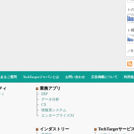
トの
ト構
／B
くあるご質問
TechTargetジャパンとは
お問い合わせ
広告掲載について
利用規
ティ
業務アプリ
ティ
ERP
データ分析
CX
情報系システム
エンタープライズAI
インダストリー
TechTargetサービ