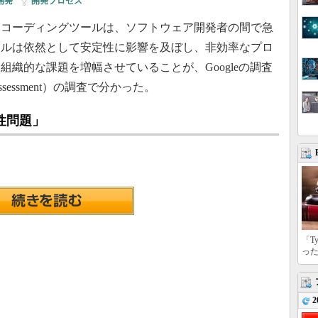
開発
|
開発プロセス
たコーディングツールは、ソフトウェア開発者の間で急
ールは依然として安定性に影響を及ぼし、非効率なプロ
織的な課題を増幅させていることが、Googleの調査
d Assessment）の調査で分かった。
性問題」
「T
っ
2