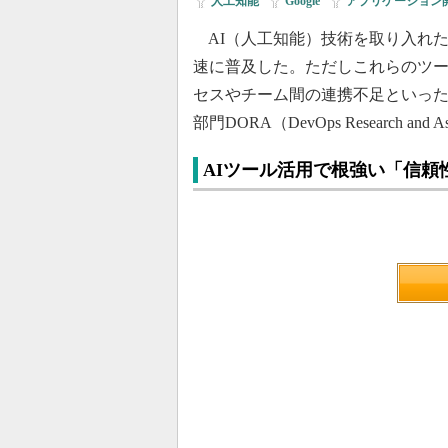
人工知能
|
Google
|
アプリケーション
AI（人工知能）技術を取り入れ
速に普及した。ただしこれらのツ
セスやチーム間の連携不足といった組
部門DORA（DevOps Research an
AIツール活用で根強い「信頼