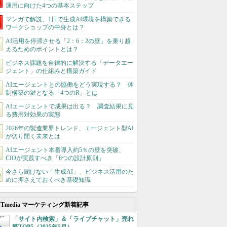
運用に向けた4つの基本ステップ
マンガで解説、1日で生成AI環境を構築できる
ワークショップの中身とは？
AI活用を停滞させる「2：6：2の壁」を乗り越
えるためのポイントとは？
ビジネス課題を自律的に解決する「データエー
ジェント」の仕組みと構築ガイド
AIエージェントとの協働をどう実現する？ 体
制構築の鍵となる「4つのR」とは
AIエージェントで成果は出る？ 調査結果に見
る費用対効果の実態
2026年の製造業界トレンド、エージェント型AI
が切り開く未来とは
AIエージェント本番導入約5％の壁を突破、
CIOが実践すべき「8つの設計原則」
今さら聞けない「生成AI」、ビジネス活用のた
めに押さえておくべき基礎知識
ITmedia マーケティング新着記事
「サイト内検索」＆「ライブチャット」売れ