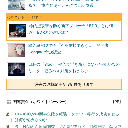
る？ “本当にあったAIの怖い話”3選
標的型攻撃を防ぐ新アプローチ「BDR」とは何
か EDRとの違いは？
導入率90％でも「AIを信頼できない」開発者
Googleの年次調査
日経の「Slack」侵入で浮き彫りになった個人PCの
リスク 取るべき対策をおさらい
過去の連載記事が 88 件あります
関連資料（ホワイトペーパー）
[PR]
90％のCIOが中断や失敗を経験、クラウド移行を成功させる
には何が必要なのか
エラー検知から原因調査までを最短5分で、日経新聞に学ぶア