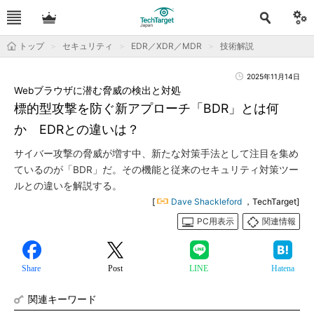
トップ
セキュリティ
EDR／XDR／MDR
技術解説
2025年11月14日
Webブラウザに潜む脅威の検出と対処
標的型攻撃を防ぐ新アプローチ「BDR」とは何
か EDRとの違いは？
サイバー攻撃の脅威が増す中、新たな対策手法として注目を集め
ているのが「BDR」だ。その機能と従来のセキュリティ対策ツー
ルとの違いを解説する。
[
Dave Shackleford
，TechTarget]
PC用表示
関連情報
Share
Post
LINE
Hatena
関連キーワード