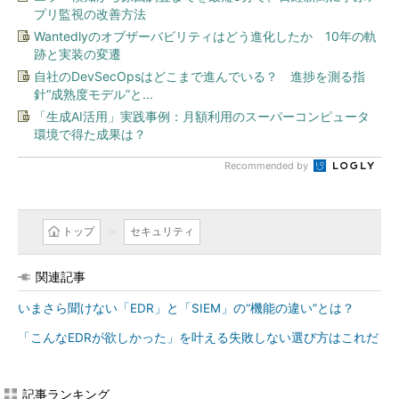
プリ監視の改善方法
Wantedlyのオブザーバビリティはどう進化したか 10年の軌
跡と実装の変遷
自社のDevSecOpsはどこまで進んでいる？ 進捗を測る指
針“成熟度モデル”と...
「生成AI活用」実践事例：月額利用のスーパーコンピュータ
環境で得た成果は？
Recommended by
トップ
セキュリティ
関連記事
いまさら聞けない「EDR」と「SIEM」の“機能の違い”とは？
「こんなEDRが欲しかった」を叶える失敗しない選び方はこれだ
記事ランキング