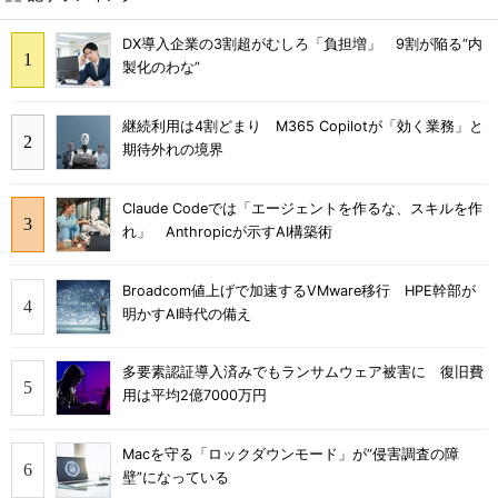
DX導入企業の3割超がむしろ「負担増」 9割が陥る“内
製化のわな”
継続利用は4割どまり M365 Copilotが「効く業務」と
期待外れの境界
Claude Codeでは「エージェントを作るな、スキルを作
れ」 Anthropicが示すAI構築術
Broadcom値上げで加速するVMware移行 HPE幹部が
明かすAI時代の備え
多要素認証導入済みでもランサムウェア被害に 復旧費
用は平均2億7000万円
Macを守る「ロックダウンモード」が“侵害調査の障
壁”になっている