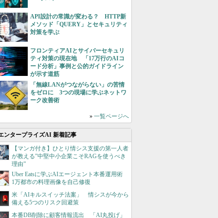
API設計の常識が変わる？ HTTP新
メソッド「QUERY」とセキュリティ
対策を学ぶ
フロンティアAIとサイバーセキュリ
ティ対策の現在地 「17万行のAIコ
ード分析」事例と公的ガイドライン
が示す道筋
「無線LANがつながらない」の苦情
をゼロに 3つの現場に学ぶネットワ
ーク改善術
»
一覧ページへ
エンタープライズAI 新着記事
【マンガ付き】ひとり情シス支援の第一人者
が教える”中堅中小企業こそRAGを使うべき
理由”
Uber Eatsに学ぶAIエージェント本番運用術
1万都市の料理画像を自己修復
米「AIキルスイッチ法案」 情シスが今から
備える5つのリスク回避策
本番DB削除に顧客情報流出 「AI丸投げ」