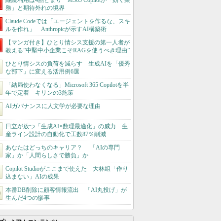
継続利用は4割どまり M365 Copilotが「効く業
務」と期待外れの境界
Claude Codeでは「エージェントを作るな、スキ
ルを作れ」 Anthropicが示すAI構築術
【マンガ付き】ひとり情シス支援の第一人者が
教える”中堅中小企業こそRAGを使うべき理由”
ひとり情シスの負荷を減らす 生成AIを「優秀
な部下」に変える活用例6選
「結局使わなくなる」Microsoft 365 Copilotを半
年で定着 キリンの3施策
AIガバナンスに人文学が必要な理由
日立が放つ「生成AI×数理最適化」の威力 生
産ライン設計の自動化で工数87％削減
あなたはどっちのキャリア？ 「AIの専門
家」か「人間らしさで勝負」か
Copilot Studioがここまで使えた 大林組「作り
込まない」AIの成果
本番DB削除に顧客情報流出 「AI丸投げ」が
生んだ4つの惨事