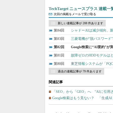
TechTarget ニュースプラス 連載一
次回の掲載をメールで受け取る
新しい連載記事が 208 件あります
84
シャドーAIは減少傾向、新
83
三菱電機が“脱パスワード”
82
Google検索に“AI要
81
故障ゼロのHDDモデルはど
80
東芝情報システムが「PQ
過去の連載記事が 79 件あります
関連記事
「SEO」から「GEO」へ “AIに引
Google検索はもう見ない？ 「生成A