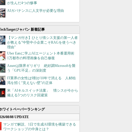
が生んだ4つの惨事
AIガバナンスに人文学が必要な理由
TechTargetジャパン 新着記事
【マンガ付き】ひとり情シス支援の第一人者
が教える”中堅中小企業こそRAGを使うべき
理由”
Uber Eatsに学ぶAIエージェント本番運用術
1万都市の料理画像を自己修復
Azureは限界ギリギリ 絶好調Microsoftを襲
う「GPU不足」の深刻度
IT業界の女性は9割が10年で消える 人材枯
渇を招く“見えない壁”の正体
米「AIキルスイッチ法案」 情シスが今から
備える5つのリスク回避策
ホワイトペーパーランキング
026/08/08 UPDATE
マンガで解説、1日で生成AI環境を構築できる
ワークショップの中身とは？