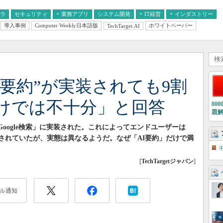
フラ
セキュリティ
業務アプリ
システム開発
IT経営
インダストリー
導入事例
Computer Weekly日本語版
ホワイトペーパー
TechTarget.AI
AI
経営とIT
医療IT
中堅・中小企業とIT
教育IT
“AI要約”が実装されても9割
けでは不十分」と回答
80
題
」が「Google検索」に実装された。これによってエンドユーザーは
されていたが、実態は異なるようだ。なぜ「AI要約」だけで満
[
TechTargetジャパン
]
ル通知