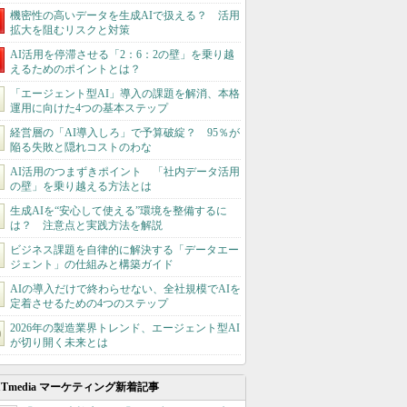
機密性の高いデータを生成AIで扱える？ 活用
拡大を阻むリスクと対策
AI活用を停滞させる「2：6：2の壁」を乗り越
えるためのポイントとは？
「エージェント型AI」導入の課題を解消、本格
運用に向けた4つの基本ステップ
経営層の「AI導入しろ」で予算破綻？ 95％が
陥る失敗と隠れコストのわな
AI活用のつまずきポイント 「社内データ活用
の壁」を乗り越える方法とは
生成AIを“安心して使える”環境を整備するに
は？ 注意点と実践方法を解説
ビジネス課題を自律的に解決する「データエー
ジェント」の仕組みと構築ガイド
AIの導入だけで終わらせない、全社規模でAIを
定着させるための4つのステップ
2026年の製造業界トレンド、エージェント型AI
が切り開く未来とは
ITmedia マーケティング新着記事