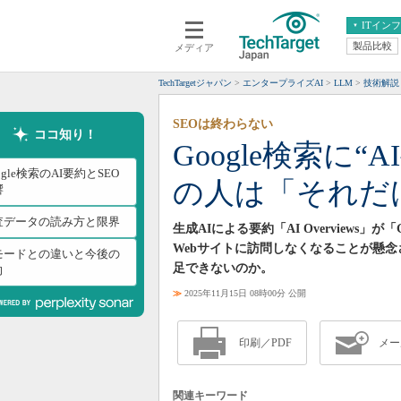
ITイン
製品比較
メディア
クラウド
エンタープライズ
ERP
仮想化
TechTargetジャパン
エンタープライズAI
LLM
技術解説
データ分析
サーバ＆ストレージ
SEOは終わらない
CX
スマートモバイル
ココ知り！
Google検索に
情報系システム
ネットワーク
ogle検索のAI要約とSEO
の人は「それだ
システム運用管理
響
査データの読み方と限界
生成AIによる要約「AI Overviews
Webサイトに訪問しなくなることが懸念
Iモードとの違いと今後の
足できないのか。
向
≫
2025年11月15日 08時00分 公開
印刷／PDF
メー
関連キーワード