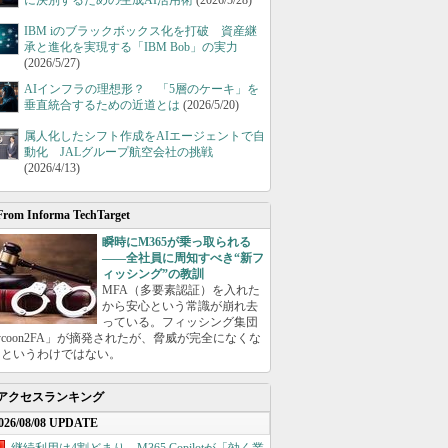
に決別するための生成AI活用術
(2026/5/28)
IBM iのブラックボックス化を打破 資産継
承と進化を実現する「IBM Bob」の実力
(2026/5/27)
AIインフラの理想形？ 「5層のケーキ」を
垂直統合するための近道とは
(2026/5/20)
属人化したシフト作成をAIエージェントで自
動化 JALグループ航空会社の挑戦
(2026/4/13)
From Informa TechTarget
瞬時にM365が乗っ取られる
――全社員に周知すべき“新フ
ィッシング”の教訓
MFA（多要素認証）を入れた
から安心という常識が崩れ去
っている。フィッシング集団
ycoon2FA」が摘発されたが、脅威が完全になくな
たというわけではない。
アクセスランキング
026/08/08 UPDATE