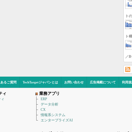
トの
ト構
／B
くあるご質問
TechTargetジャパンとは
お問い合わせ
広告掲載について
利用規
ティ
業務アプリ
ティ
ERP
データ分析
CX
情報系システム
エンタープライズAI