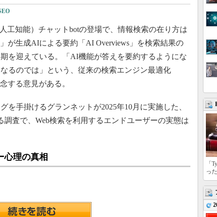
SEO
I（人工知能）チャットbotの登場で、情報検索の在り方は
が生成AIによる要約「AI Overviews」を検索結果の
期を迎えている。「AI機能が答えを要約するようにな
くなるのでは」という、従来の検索エンジン最適化
懸念する意見がある。
を手掛けるグランネットが2025年10月に実施した、
する調査で、Web検索を利用するエンドユーザーの実態は
ー心理の真相
「T
っ
2