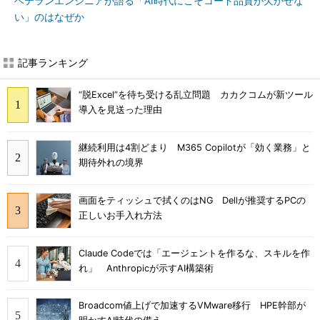
ベテランエンジニアが語る「AI時代にこそコード品質が欠かせな
い」のはなぜか
記事ランキング
“脱Excel”を待ち受ける乱立問題 カカクコムが新ツール
導入を見送った理由
継続利用は4割どまり M365 Copilotが「効く業務」と
期待外れの境界
画面をティッシュで拭くのはNG Dellが推奨するPCの
正しいお手入れ方法
Claude Codeでは「エージェントを作るな、スキルを作
れ」 Anthropicが示すAI構築術
Broadcom値上げで加速するVMware移行 HPE幹部が