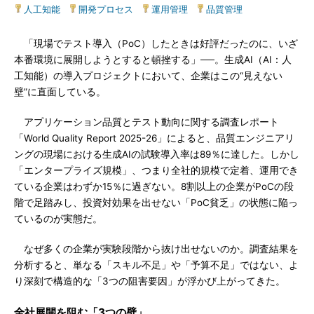
人工知能
|
開発プロセス
|
運用管理
|
品質管理
「現場でテスト導入（PoC）したときは好評だったのに、いざ
本番環境に展開しようとすると頓挫する」──。生成AI（AI：人
工知能）の導入プロジェクトにおいて、企業はこの“見えない
壁”に直面している。
アプリケーション品質とテスト動向に関する調査レポート
「World Quality Report 2025-26」によると、品質エンジニアリ
ングの現場における生成AIの試験導入率は89％に達した。しかし
「エンタープライズ規模」、つまり全社的規模で定着、運用でき
ている企業はわずか15％に過ぎない。8割以上の企業がPoCの段
階で足踏みし、投資対効果を出せない「PoC貧乏」の状態に陥っ
ているのが実態だ。
なぜ多くの企業が実験段階から抜け出せないのか。調査結果を
分析すると、単なる「スキル不足」や「予算不足」ではない、よ
り深刻で構造的な「3つの阻害要因」が浮かび上がってきた。
全社展開を阻む「3つの壁」