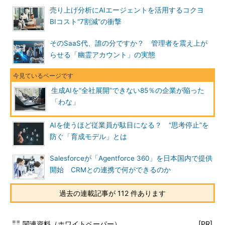
売り上げ分析にAIエージェントを活用するコクヨ
BIコスト“7割減”の衝撃
そのSaaS代、誰の分ですか？ 管理者を震え上が
らせる「幽霊アカウント」の実態
生成AIを“全社展開”できない85％の企業が陥った
「わな」
AIを使うほど従業員が駄目になる？ “思考停止”を
防ぐ「育成モデル」とは
Salesforceが「Agentforce 360」を日本国内で提供
開始 CRMとの連携で何ができるのか
過去の連載記事が 112 件あります
関連資料（ホワイトペーパー）
[PR]