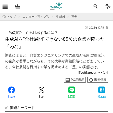
トップ
エンタープライズAI
生成AI
事例
2025年12月11日
「PoC貧乏」から脱出するには？
生成AIを“全社展開”できない85％の企業が陥った
「わな」
調査によると、品質エンジニアリングでの生成AI活用に9割近く
の企業が着手しながらも、その大半が実験段階にとどまってい
る。全社展開を目指す企業を足止めする「壁」の実態とは。
[TechTargetジャパン]
PC用表示
関連情報
Share
Post
LINE
Hatena
関連キーワード