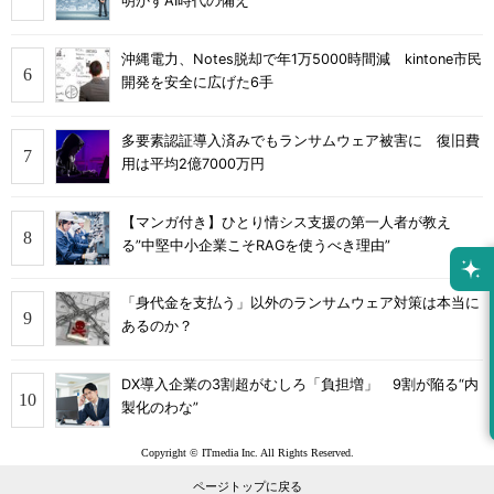
明かすAI時代の備え
沖縄電力、Notes脱却で年1万5000時間減 kintone市民
開発を安全に広げた6手
多要素認証導入済みでもランサムウェア被害に 復旧費
用は平均2億7000万円
【マンガ付き】ひとり情シス支援の第一人者が教え
る”中堅中小企業こそRAGを使うべき理由”
「身代金を支払う」以外のランサムウェア対策は本当に
あるのか？
DX導入企業の3割超がむしろ「負担増」 9割が陥る“内
製化のわな”
Copyright © ITmedia Inc. All Rights Reserved.
ページトップに戻る