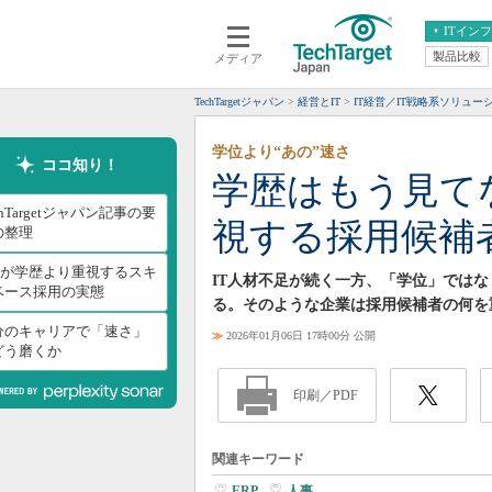
ITイン
製品比較
メディア
クラウド
エンタープライズ
ERP
仮想化
TechTargetジャパン
経営とIT
IT経営／IT戦略系ソリュー
データ分析
サーバ＆ストレージ
学位より“あの”速さ
CX
スマートモバイル
ココ知り！
学歴はもう見て
情報系システム
ネットワーク
chTargetジャパン記事の要
視する採用候補
システム運用管理
の整理
IOが学歴より重視するスキ
IT人材不足が続く一方、「学位」では
ベース採用の実態
る。そのような企業は採用候補者の何を
分のキャリアで「速さ」
≫
2026年01月06日 17時00分 公開
どう磨くか
印刷／PDF
関連キーワード
ERP
|
人事