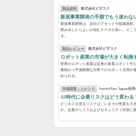
製品資料
株式会社ビザスク
新規事業開発の手順でもう迷わな
新規事業開発は、自社のアセットや組織体制
踏み出したらよいか悩むケースが多い。そこで
る。
製品レビュー
株式会社ビザスク
ロボット産業の市場が大きく転換
世界のロボット産業は従来の産業ロボット中
複雑かつ予測困難な分野でのロボット活用が進
められる。
市場調査・トレンド
ServiceNow Japan合
AI時代に企業リスクはどう変わる
ビジネスを巡るリスクは、いまその性質を大き
が、企業のリスクおよびセキュリティ対策に