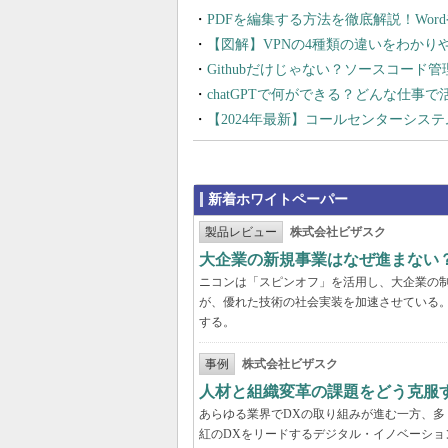
PDFを編集する方法を徹底解説！Wor
【図解】VPNの4種類の違いをわか
Githubだけじゃない？ソースコード
chatGPTで何ができる？どんな仕事
【2024年最新】コールセンターシス
新着ホワイトペーパー
製品レビュー
株式会社ビザスク
大企業の新規事業はなぜ進まない
ニコンは「スピンオフ」を活用し、大企業の
が、優れた技術の社会実装を加速させている
する。
事例
株式会社ビザスク
人材と組織変革の課題をどう克服
あらゆる業界でDXの取り組みが進む一方、
紅のDXをリードするデジタル・イノベーショ