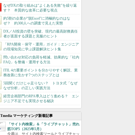
なぜDXの取り組みは“よくある失敗”を繰り返
す？ 本質的な改革に必要な視点
約5割の企業が“脱Excel”に消極的なのはな
ぜ？ 約300人への調査で見えた実態
DX／AI投資の壁を突破、現代の最高財務責任
者が直面する課題と克服のヒント
「RPA開発・保守・運用」ガイド：エンジニア
の現場知見に学ぶ課題解決ヒント集
問い合わせ対応の負荷を軽減、効果的な「社内
FAQ」を整備・運用する方法
ITIL 4の重要ポイントを分かりやすく解説、業
務改善に生かす7つのステップとは
5回聞くだけじゃ足りない？ トヨタ式「なぜ
なぜ分析」の正しい実践方法
経営企画部門のRPA導入はどう進める？ エン
ジニア不足でも実現させる秘訣
ITmedia マーケティング新着記事
「サイト内検索」＆「ライブチャット」売れ
筋TOP5（2025年5月）
今週は、サイト内検索ツールとライブチャッ