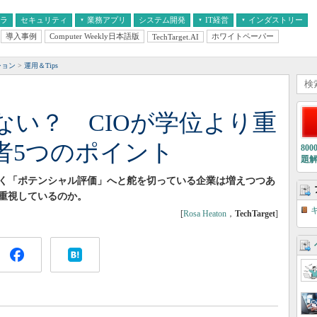
フラ
セキュリティ
業務アプリ
システム開発
IT経営
インダストリー
導入事例
Computer Weekly日本語版
ホワイトペーパー
TechTarget.AI
AI
経営とIT
医療IT
中堅・中小企業とIT
教育IT
ション
運用＆Tips
ない？ CIOが学位より重
者5つのポイント
80
題
なく「ポテンシャル評価」へと舵を切っている企業は増えつつあ
重視しているのか。
[
Rosa Heaton
，
TechTarget
]