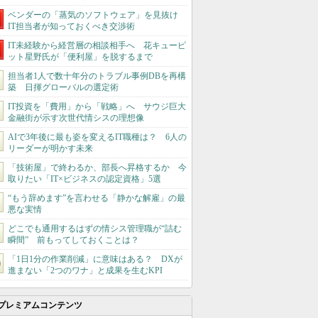
ベンダーの「蒸気のソフトウェア」を見抜け
IT担当者が知っておくべき交渉術
IT未経験から経営層の相談相手へ 花キューピ
ット星野氏が「便利屋」を脱するまで
担当者1人で数十年分のトラブル事例DBを再構
築 日揮グローバルの選定術
IT投資を「費用」から「戦略」へ サウジ巨大
金融街が示す次世代情シスの理想像
AIで3年後に最も姿を変えるIT職種は？ 6人の
リーダーが明かす未来
「技術屋」で終わるか、部長へ昇格するか 今
取りたい「IT×ビジネスの認定資格」5選
“もう辞めます”を言わせる「静かな解雇」の最
悪な実情
どこでも通用するはずの情シス管理職が“詰む
瞬間” 前もってしておくことは？
「1日1分の作業削減」に意味はある？ DXが
進まない「2つのワナ」と成果を生むKPI
プレミアムコンテンツ