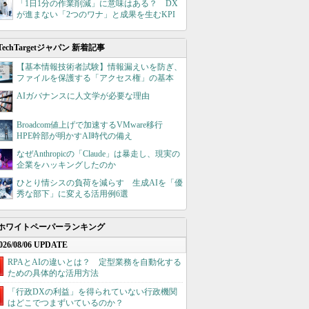
「1日1分の作業削減」に意味はある？ DX
が進まない「2つのワナ」と成果を生むKPI
TechTargetジャパン 新着記事
【基本情報技術者試験】情報漏えいを防ぎ、
ファイルを保護する「アクセス権」の基本
AIガバナンスに人文学が必要な理由
Broadcom値上げで加速するVMware移行
HPE幹部が明かすAI時代の備え
なぜAnthropicの「Claude」は暴走し、現実の
企業をハッキングしたのか
ひとり情シスの負荷を減らす 生成AIを「優
秀な部下」に変える活用例6選
ホワイトペーパーランキング
026/08/06 UPDATE
RPAとAIの違いとは？ 定型業務を自動化する
ための具体的な活用方法
「行政DXの利益」を得られていない行政機関
はどこでつまずいているのか？