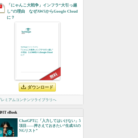
「にゃんこ大戦争」インフラ“大引っ越
し”の理由 なぜAWSからGoogle Cloud
に？
ダウンロード
 プレミアムコンテンツライブラリへ
＠IT eBook
ChatGPTに「入力してはいけない」5
項目――押さえておきたい“生成AIの
NGリスト”