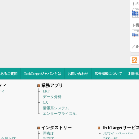
トの
ト構
／B
くあるご質問
TechTargetジャパンとは
お問い合わせ
広告掲載について
利用規
ティ
業務アプリ
ティ
ERP
データ分析
CX
情報系システム
エンタープライズAI
インダストリー
TechTargetサービ
医療IT
ホワイトペーパー