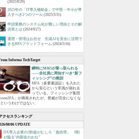
(2025/8/29)
2025年の「IT導入補助金」で中堅・中小が導
入すべき2つのツール
(2025/3/31)
申請業務のシステム化が難しい理由とその解
決策とは
(2024/9/27)
運用・管理はお任せ 生成AIを安全に活用で
きるRPAプラットフォーム
(2024/5/16)
From Informa TechTarget
瞬時にM365が乗っ取られる
――全社員に周知すべき“新フ
ィッシング”の教訓
MFA（多要素認証）を入れた
から安心という常識が崩れ去
っている。フィッシング集団
ycoon2FA」が摘発されたが、脅威が完全になくな
たというわけではない。
アクセスランキング
026/08/06 UPDATE
DX導入企業の3割超がむしろ「負担増」 9割
が陥る“内製化のわな”