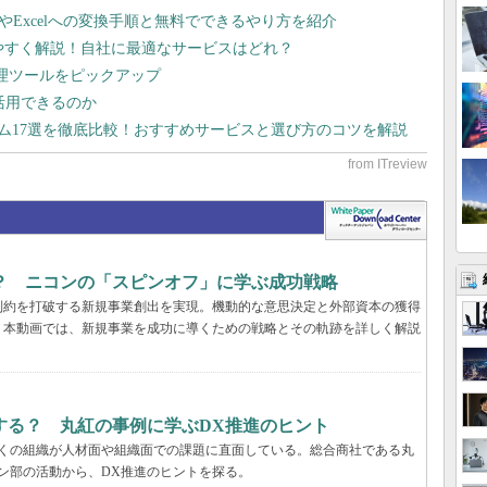
dやExcelへの変換手順と無料でできるやり方を紹介
りやすく解説！自社に最適なサービスはどれ？
管理ツールをピックアップ
で活用できるのか
テム17選を徹底比較！おすすめサービスと選び方のコツを解説
？ ニコンの「スピンオフ」に学ぶ成功戦略
制約を打破する新規事業創出を実現。機動的な意思決定と外部資本の獲得
。本動画では、新規事業を成功に導くための戦略とその軌跡を詳しく解説
する？ 丸紅の事例に学ぶDX推進のヒント
多くの組織が人材面や組織面での課題に直面している。総合商社である丸
ン部の活動から、DX推進のヒントを探る。