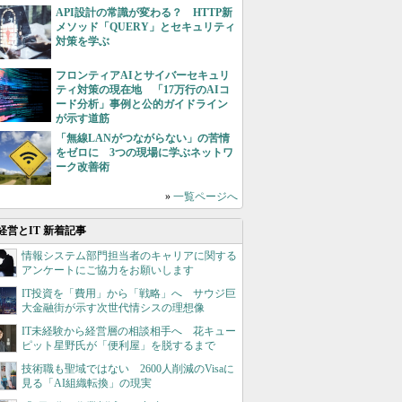
API設計の常識が変わる？ HTTP新
メソッド「QUERY」とセキュリティ
対策を学ぶ
フロンティアAIとサイバーセキュリ
ティ対策の現在地 「17万行のAIコ
ード分析」事例と公的ガイドライン
が示す道筋
「無線LANがつながらない」の苦情
をゼロに 3つの現場に学ぶネットワ
ーク改善術
»
一覧ページへ
経営とIT 新着記事
情報システム部門担当者のキャリアに関する
アンケートにご協力をお願いします
IT投資を「費用」から「戦略」へ サウジ巨
大金融街が示す次世代情シスの理想像
IT未経験から経営層の相談相手へ 花キュー
ピット星野氏が「便利屋」を脱するまで
技術職も聖域ではない 2600人削減のVisaに
見る「AI組織転換」の現実