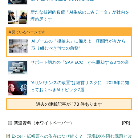
新たな技術的負債「AI生成のごみデータ」が社内を
埋め尽くす
AIブームの「後始末」に備えよ IT部門が今から
取り組むべき“4つの急務”
サポート切れの「SAP ECC」から脱却する3つの道
“AIガバナンスの放置”は経営リスクに 2026年に知
っておくべきAIトピック7選
過去の連載記事が 173 件あります
関連資料（ホワイトペーパー）
[PR]
Excel・紙帳票への依存はなぜ続く？ 現場DXを阻む課題と改