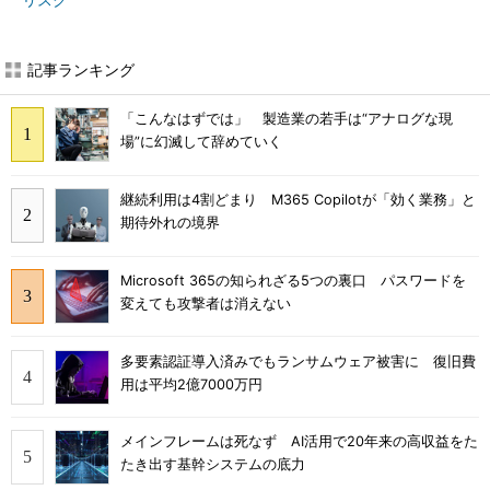
リスク
記事ランキング
「こんなはずでは」 製造業の若手は“アナログな現
場”に幻滅して辞めていく
継続利用は4割どまり M365 Copilotが「効く業務」と
期待外れの境界
Microsoft 365の知られざる5つの裏口 パスワードを
変えても攻撃者は消えない
多要素認証導入済みでもランサムウェア被害に 復旧費
用は平均2億7000万円
メインフレームは死なず AI活用で20年来の高収益をた
たき出す基幹システムの底力