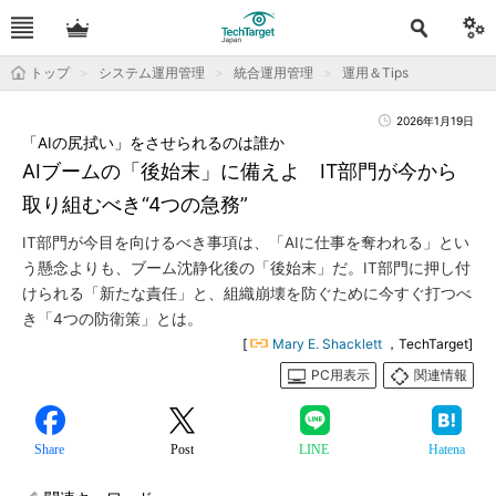
トップ
システム運用管理
統合運用管理
運用＆Tips
2026年1月19日
「AIの尻拭い」をさせられるのは誰か
AIブームの「後始末」に備えよ IT部門が今から
取り組むべき“4つの急務”
IT部門が今目を向けるべき事項は、「AIに仕事を奪われる」とい
う懸念よりも、ブーム沈静化後の「後始末」だ。IT部門に押し付
けられる「新たな責任」と、組織崩壊を防ぐために今すぐ打つべ
き「4つの防衛策」とは。
[
Mary E. Shacklett
，TechTarget]
PC用表示
関連情報
Share
Post
LINE
Hatena