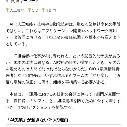
関連キーワード
人工知能
|
CIO
|
IT部門
AI（人工知能）技術や自動化技術は、単なる業務効率化の手段
ではない。これらはアプリケーション開発やネットワーク運用、
データ管理における「IT担当者の責任範囲」を根本から変えよう
としている。
「IT担当者の仕事がAIに奪われる」という悲観的な予測がある
が、現場の現実は異なる。AI技術の限界が露呈したとき、その穴
を埋めるのは人間でなければならないからだ。CIO（最高情報責
任者）やIT部門長は、いずれ訪れるAIブームの「揺り戻し」（過
度な期待の修正）に備え、組織を再構築する必要がある。
本稿は、IT運用におけるAI技術の台頭に伴ってIT部門が直面す
る「責任範囲のシフト」と、組織崩壊を防ぐために今すぐ着手す
べき「4つのアクション」を解説する。
「AI失業」が起きない2つの理由