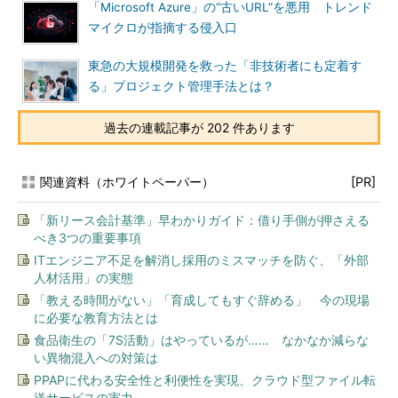
「Microsoft Azure」の“古いURL”を悪用 トレンド
マイクロが指摘する侵入口
東急の大規模開発を救った「非技術者にも定着す
る」プロジェクト管理手法とは？
過去の連載記事が 202 件あります
関連資料（ホワイトペーパー）
[PR]
「新リース会計基準」早わかりガイド：借り手側が押さえる
べき3つの重要事項
ITエンジニア不足を解消し採用のミスマッチを防ぐ、「外部
人材活用」の実態
「教える時間がない」「育成してもすぐ辞める」 今の現場
に必要な教育方法とは
食品衛生の「7S活動」はやっているが…… なかなか減らな
い異物混入への対策は
PPAPに代わる安全性と利便性を実現、クラウド型ファイル転
送サービスの実力