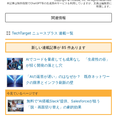
Copyright © ITmedia, Inc. All Rights Reserved.
本記事は制作段階でChatGPT等の生成系AIサービスを利用していますが、文責は編集部に
帰属します。
関連情報
TechTarget ニュースプラス 連載一覧
新しい連載記事が 85 件あります
AIでコードを量産しても成果なし 「生産性の谷」
が招く開発の落とし穴
「AIの返答が遅い」のはなぜか？ 既存ネットワー
クの限界とインフラ刷新の壁
無料で“AI搭載Slack”提供、Salesforceが狙う
「脱・画面切り替え」の劇的効果