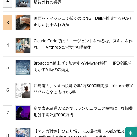
期待外れの境界
画面をティッシュで拭くのはNG Dellが推奨するPCの
正しいお手入れ方法
Claude Codeでは「エージェントを作るな、スキルを作
れ」 Anthropicが示すAI構築術
Broadcom値上げで加速するVMware移行 HPE幹部が
明かすAI時代の備え
沖縄電力、Notes脱却で年1万5000時間減 kintone市民
開発を安全に広げた6手
多要素認証導入済みでもランサムウェア被害に 復旧費
用は平均2億7000万円
【マンガ付き】ひとり情シス支援の第一人者が教え