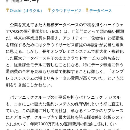
関連キーワード
Oracle（オラクル）
|
クラウドサービス
|
データベース
企業を支えてきた大規模データベースの中核を担うハードウェ
アやOSの保守期限切れ（EOL）は、IT部門にとって頭の痛い問題
だ。将来の事業成長を見据え、アジリティー（俊敏性）と拡張性
を確保するためにはクラウドサービス前提の再設計が妥当な選択
に思える。しかし、長年オンプレミスシステムで肥大化・複雑化
した巨大データベースをそのままクラウドサービスに持ち込む
と、従量課金モデルに苦しむことになる。特にデータ転送に伴う
通信費の全容を見積もり段階で把握することは難しく、「オンプ
レミスシステムの頃よりもトータル費用が高くついた」という悲
劇を引き起こしかねない。
パナソニックグループのIT事業を担うパナソニック デジタル
も、まさにこの巨大な集約システムの保守切れという壁に直面し
ていた。この課題に対して同社は、単なるインフラのリプレース
にとどまらず、グループ内で最大規模を誇る販売統計分析システ
ムにおいて、年間7000万円もの運用費用の削減に成功してい