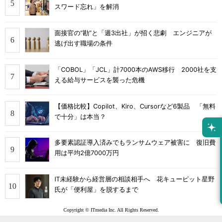
スワード忘れ」を解消
面接官の“勘”と「週3出社」が招く悲劇 エンジニアが
逃げ出す職場の条件
「COBOL」「JCL」計7000本のAWS移行 2000社を支
える給与サービスを襲った危機
【価格比較】Copilot、Kiro、Cursorなど6製品 「無料
で十分」は本当？
多要素認証導入済みでもランサムウェア被害に 復旧費
用は平均2億7000万円
IT未経験から経営層の相談相手へ 花キューピット星野
氏が「便利屋」を脱するまで
Copyright © ITmedia Inc. All Rights Reserved.