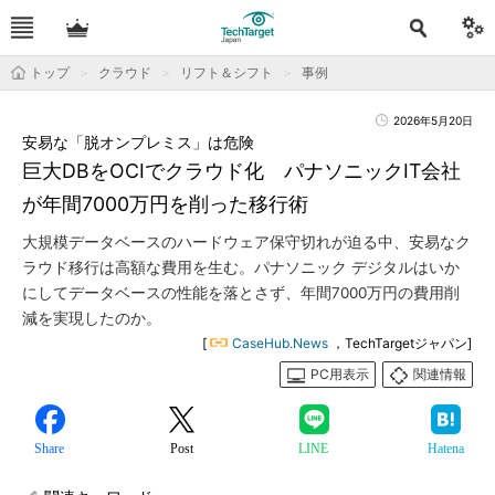
トップ
クラウド
リフト＆シフト
事例
2026年5月20日
安易な「脱オンプレミス」は危険
巨大DBをOCIでクラウド化 パナソニックIT会社
が年間7000万円を削った移行術
大規模データベースのハードウェア保守切れが迫る中、安易なク
ラウド移行は高額な費用を生む。パナソニック デジタルはいか
にしてデータベースの性能を落とさず、年間7000万円の費用削
減を実現したのか。
[
CaseHub.News
，TechTargetジャパン]
PC用表示
関連情報
Share
Post
LINE
Hatena