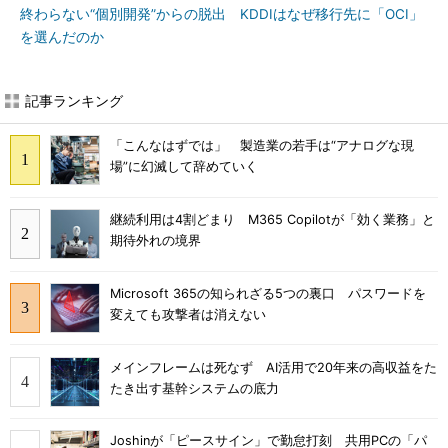
終わらない“個別開発”からの脱出 KDDIはなぜ移行先に「OCI」
を選んだのか
記事ランキング
「こんなはずでは」 製造業の若手は“アナログな現
場”に幻滅して辞めていく
継続利用は4割どまり M365 Copilotが「効く業務」と
期待外れの境界
Microsoft 365の知られざる5つの裏口 パスワードを
変えても攻撃者は消えない
メインフレームは死なず AI活用で20年来の高収益をた
たき出す基幹システムの底力
Joshinが「ピースサイン」で勤怠打刻 共用PCの「パ