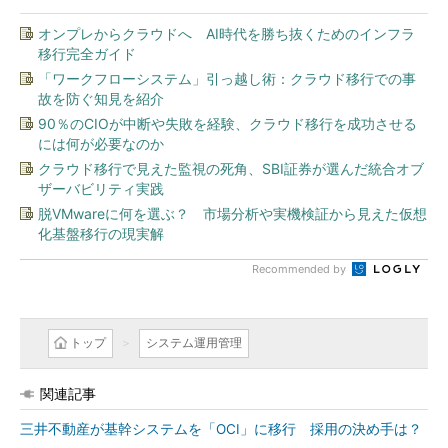
オンプレからクラウドへ AI時代を勝ち抜くためのインフラ
移行完全ガイド
「ワークフローシステム」引っ越し術：クラウド移行での事
故を防ぐ知見を紹介
90％のCIOが中断や失敗を経験、クラウド移行を成功させる
には何が必要なのか
クラウド移行で見えた監視の死角、SBI証券が選んだ統合オブ
ザーバビリティ実践
脱VMwareに何を選ぶ？ 市場分析や実機検証から見えた仮想
化基盤移行の現実解
Recommended by
トップ
システム運用管理
関連記事
三井不動産が基幹システムを「OCI」に移行 採用の決め手は？