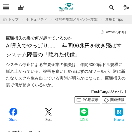
トップ
セキュリティ
標的型攻撃／サイバー攻撃
運用＆Tips
2026年6月11日
巨額損失の裏で何が起きているのか
AI導入でやっぱり…… 年間96兆円を吹き飛ばす
システム障害の「隠れた代償」
システム停止による主要企業の損失は、年間6000億ドル規模に
膨れ上がっている。被害を食い止めるはずのAIツールが、逆に新
たなリスクを生み出している実態が明らかになった。巨額損失の
裏で何が起きているのか。
[TechTargetジャパン]
PC用表示
関連情報
Share
Post
LINE
Hatena