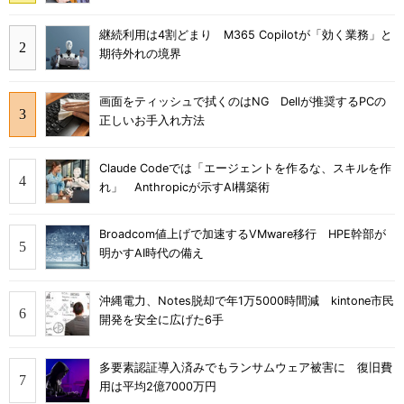
継続利用は4割どまり M365 Copilotが「効く業務」と
期待外れの境界
画面をティッシュで拭くのはNG Dellが推奨するPCの
正しいお手入れ方法
Claude Codeでは「エージェントを作るな、スキルを作
れ」 Anthropicが示すAI構築術
Broadcom値上げで加速するVMware移行 HPE幹部が
明かすAI時代の備え
沖縄電力、Notes脱却で年1万5000時間減 kintone市民
開発を安全に広げた6手
多要素認証導入済みでもランサムウェア被害に 復旧費
用は平均2億7000万円