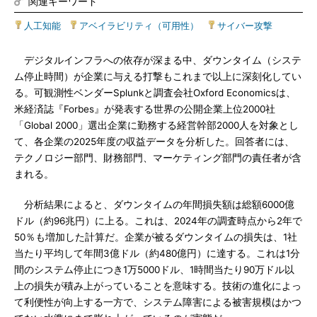
関連キーワード
人工知能
|
アベイラビリティ（可用性）
|
サイバー攻撃
デジタルインフラへの依存が深まる中、ダウンタイム（システ
ム停止時間）が企業に与える打撃もこれまで以上に深刻化してい
る。可観測性ベンダーSplunkと調査会社Oxford Economicsは、
米経済誌『Forbes』が発表する世界の公開企業上位2000社
「Global 2000」選出企業に勤務する経営幹部2000人を対象とし
て、各企業の2025年度の収益データを分析した。回答者には、
テクノロジー部門、財務部門、マーケティング部門の責任者が含
まれる。
分析結果によると、ダウンタイムの年間損失額は総額6000億
ドル（約96兆円）に上る。これは、2024年の調査時点から2年で
50％も増加した計算だ。企業が被るダウンタイムの損失は、1社
当たり平均して年間3億ドル（約480億円）に達する。これは1分
間のシステム停止につき1万5000ドル、1時間当たり90万ドル以
上の損失が積み上がっていることを意味する。技術の進化によっ
て利便性が向上する一方で、システム障害による被害規模はかつ