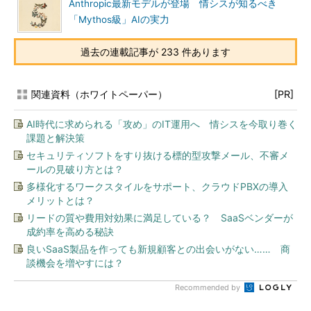
Anthropic最新モデルが登場 情シスが知るべき
「Mythos級」AIの実力
過去の連載記事が 233 件あります
関連資料（ホワイトペーパー）
[PR]
AI時代に求められる「攻め」のIT運用へ 情シスを今取り巻く
課題と解決策
セキュリティソフトをすり抜ける標的型攻撃メール、不審メ
ールの見破り方とは？
多様化するワークスタイルをサポート、クラウドPBXの導入
メリットとは？
リードの質や費用対効果に満足している？ SaaSベンダーが
成約率を高める秘訣
良いSaaS製品を作っても新規顧客との出会いがない…… 商
談機会を増やすには？
Recommended by