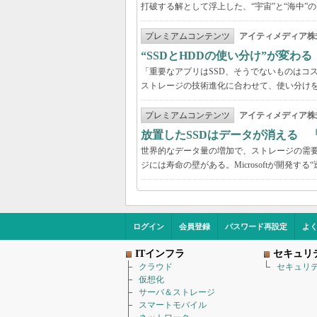
打破する解として浮上した、“宇宙”と“海中”
プレミアムコンテンツ
アイティメディア株
“SSDとHDDの使い分け”が変わ
「重要なアプリはSSD、そうでないものはコ
ストレージの技術進化に合わせて、使い分け
プレミアムコンテンツ
アイティメディア株
放置したSSDはデータが消える 
世界的なデータ量の増加で、ストレージの需要
ジには寿命の壁がある。Microsoftが開発
ログイン
会員登録
パスワード再設定
よ
ITインフラ
セキュリ
クラウド
セキュリ
仮想化
サーバ＆ストレージ
スマートモバイル