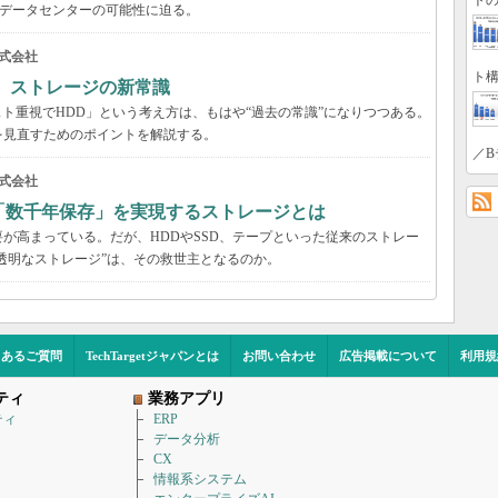
トの
のデータセンターの可能性に迫る。
式会社
ト構
る ストレージの新常識
スト重視でHDD」という考え方は、もはや“過去の常識”になりつつある。
を見直すためのポイントを解説する。
／B
式会社
「数千年保存」を実現するストレージとは
が高まっている。だが、HDDやSSD、テープといった従来のストレー
する“透明なストレージ”は、その救世主となるのか。
くあるご質問
TechTargetジャパンとは
お問い合わせ
広告掲載について
利用規
ティ
業務アプリ
ティ
ERP
データ分析
CX
情報系システム