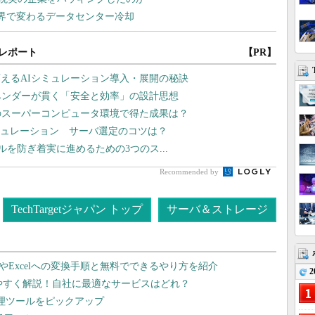
レポート
【PR】
えるAIシミュレーション導入・展開の秘訣
ベンダーが貫く「安全と効率」の設計思想
のスーパーコンピュータ環境で得た成果は？
シミュレーション サーバ選定のコツは？
ラブルを防ぎ着実に進めるための3つのス...
Recommended by
TechTargetジャパン トップ
サーバ＆ストレージ
dやExcelへの変換手順と無料でできるやり方を紹介
2
りやすく解説！自社に最適なサービスはどれ？
管理ツールをピックアップ