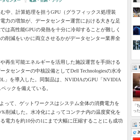
ータセンター
|
電源・空調・ラック
む中、計算処理を担うGPU（グラフィックス処理装
費電力の増加が、データセンター運営における大きな足
では高性能GPUの発熱を十分に冷却することが難しく
用の削減をいかに両立させるかがデータセンター業界全
や再生可能エネルギーを活用した施設運営を手掛ける
ンターの中核設備としてDell Technologiesの水冷
E9680L」を導入した。同製品は、NVIDIAのGPU「NVIDIA
るスペックを備えている。
0Lの導入によって、ゲットワークスはシステム全体の消費電力を
「T
っ
30％削減した。水冷化によってコンテナ内の温度変化を
る電力を約10分の1にまで大幅に圧縮することにも成功
2