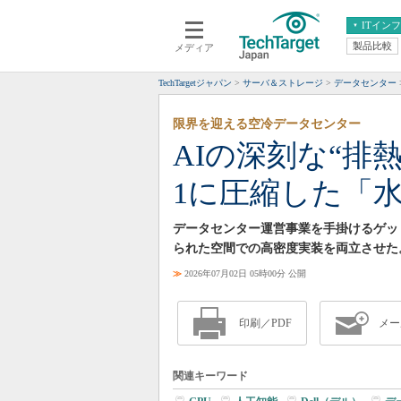
ITイン
製品比較
メディア
クラウド
エンタープライズ
ERP
仮想化
TechTargetジャパン
サーバ＆ストレージ
データセンター
データ分析
サーバ＆ストレージ
限界を迎える空冷データセンター
CX
スマートモバイル
AIの深刻な“排
情報系システム
ネットワーク
1に圧縮した「水
システム運用管理
データセンター運営事業を手掛けるゲット
られた空間での高密度実装を両立させた
≫
2026年07月02日 05時00分 公開
印刷／PDF
メー
関連キーワード