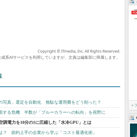
Copyright © ITmedia, Inc. All Rights Reserved.
の生成系AIサービスを利用していますが、文責は編集部に帰属します。
覧
万枚の写真」選定を自動化 無駄な運用費をどう削った？
»
面する危機 半数が「ブルーカラーへの転向」を視野に
 空調電力を10分の1に圧縮した「水冷GPU」とは
体は？ 節約上手の企業から学ぶ「コスト最適化術」