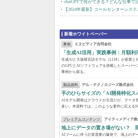
chatGPTで何ができる？どんな仕事
【2024年最新】コールセンターシス
新着ホワイトペーパー
事例
エヌビディア合同会社
「生成AI活用」実践事例：月額
生成AIと大規模言語モデル（LLM）が産業
のGPUとAIソフトウェアを搭載したスーパー
事例から探る。
製品資料
デル・テクノロジーズ株式会社
手のひらサイズの「AI開発特化ス
AIモデル開発はクラウドが主流だが、データ
多い。本資料では、このような要件に応えるNVI
プレミアムコンテンツ
アイティメディア株
地上にデータの置き場がない？ 
AIブームに伴う計算需要の爆発で、地上のデ