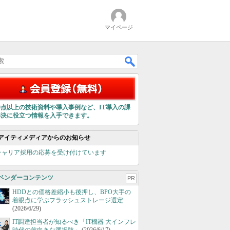
マイページ
00点以上の技術資料や導入事例など、IT導入の課
解決に役立つ情報を入手できます。
アイティメディアからのお知らせ
キャリア採用の応募を受け付けています
ベンダーコンテンツ
PR
HDDとの価格差縮小も後押し、BPO大手の
着眼点に学ぶフラッシュストレージ選定
(2026/6/29)
IT調達担当者が知るべき「IT機器 大インフレ