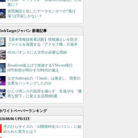
実に？
迷惑施設と化したデータセンターの“逃げ
場”は宇宙しかない？
TechTargetジャパン 新着記事
【基本情報技術者試験】情報漏えいを防ぎ、
ファイルを保護する「アクセス権」の基本
AIガバナンスに人文学が必要な理由
Broadcom値上げで加速するVMware移行
HPE幹部が明かすAI時代の備え
なぜAnthropicの「Claude」は暴走し、現実の
企業をハッキングしたのか
ひとり情シスの負荷を減らす 生成AIを「優
秀な部下」に変える活用例6選
ホワイトペーパーランキング
026/08/06 UPDATE
手のひらサイズの「AI開発特化スパコン」に秘
められた実力とは？