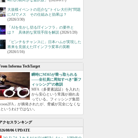
時代の前向きな選択肢」
(2026/6/17)
大規模イベントの厄介な“トイレ大行列”問題
にAIでメス その仕組みと効果は？
(2026/3/30)
「AIを生かし切るITインフラ」の要件と
は？ 具体的な実現手段を解説
(2026/1/20)
「ピンチをチャンスに」日本ハムが実現した
将来を見据えたITインフラ変革の英断
(2026/1/16)
From Informa TechTarget
瞬時にM365が乗っ取られる
――全社員に周知すべき“新フ
ィッシング”の教訓
MFA（多要素認証）を入れた
から安心という常識が崩れ去
っている。フィッシング集団
ycoon2FA」が摘発されたが、脅威が完全になくな
たというわけではない。
アクセスランキング
026/08/06 UPDATE