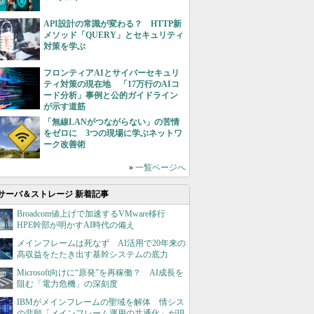
API設計の常識が変わる？ HTTP新
メソッド「QUERY」とセキュリティ
対策を学ぶ
フロンティアAIとサイバーセキュリ
ティ対策の現在地 「17万行のAIコ
ード分析」事例と公的ガイドライン
が示す道筋
「無線LANがつながらない」の苦情
をゼロに 3つの現場に学ぶネットワ
ーク改善術
»
一覧ページへ
サーバ＆ストレージ 新着記事
Broadcom値上げで加速するVMware移行
HPE幹部が明かすAI時代の備え
メインフレームは死なず AI活用で20年来の
高収益をたたき出す基幹システムの底力
Microsoft向けに“原発”を再稼働？ AI成長を
阻む「電力危機」の深刻度
IBMがメインフレームの聖域を解体 情シス
の悲願「メインフレーム運用の共通化」が現