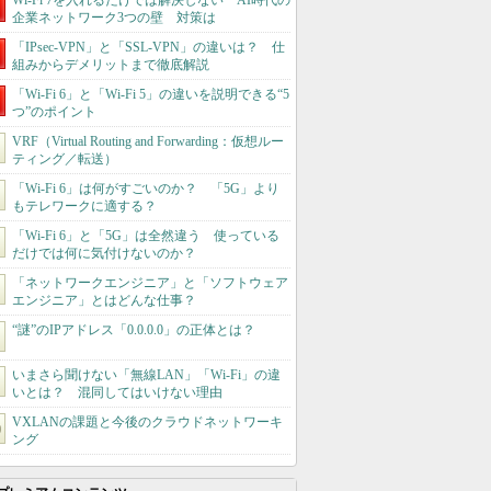
Wi-Fi 7を入れるだけでは解決しない AI時代の
企業ネットワーク3つの壁 対策は
「IPsec-VPN」と「SSL-VPN」の違いは？ 仕
組みからデメリットまで徹底解説
「Wi-Fi 6」と「Wi-Fi 5」の違いを説明できる“5
つ”のポイント
VRF（Virtual Routing and Forwarding：仮想ルー
ティング／転送）
「Wi-Fi 6」は何がすごいのか？ 「5G」より
もテレワークに適する？
「Wi-Fi 6」と「5G」は全然違う 使っている
だけでは何に気付けないのか？
「ネットワークエンジニア」と「ソフトウェア
エンジニア」とはどんな仕事？
“謎”のIPアドレス「0.0.0.0」の正体とは？
いまさら聞けない「無線LAN」「Wi-Fi」の違
いとは？ 混同してはいけない理由
VXLANの課題と今後のクラウドネットワーキ
ング