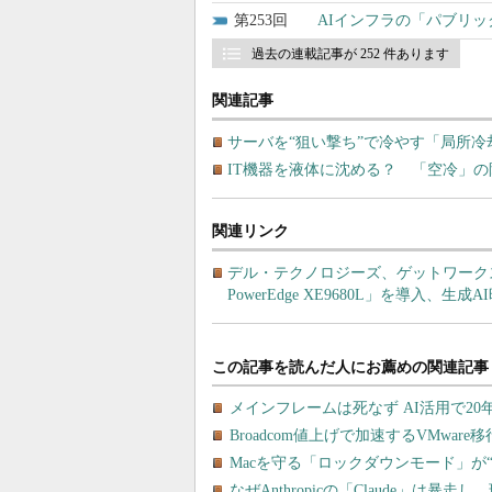
253
AIインフラの「パブリッ
過去の連載記事が 252 件あります
関連記事
サーバを“狙い撃ち”で冷やす「局所
IT機器を液体に沈める？ 「空冷」
関連リンク
デル・テクノロジーズ、ゲットワークス
PowerEdge XE9680L」を導入、生