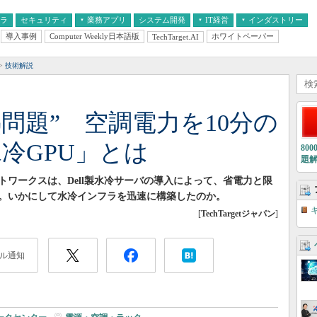
フラ
セキュリティ
業務アプリ
システム開発
IT経営
インダストリー
導入事例
Computer Weekly日本語版
ホワイトペーパー
TechTarget.AI
AI
経営とIT
医療IT
中堅・中小企業とIT
教育IT
技術解説
熱問題” 空調電力を10分の
冷GPU」とは
80
題
ワークスは、Dell製水冷サーバの導入によって、省電力と限
。いかにして水冷インフラを迅速に構築したのか。
[
TechTargetジャパン
]
ル通知