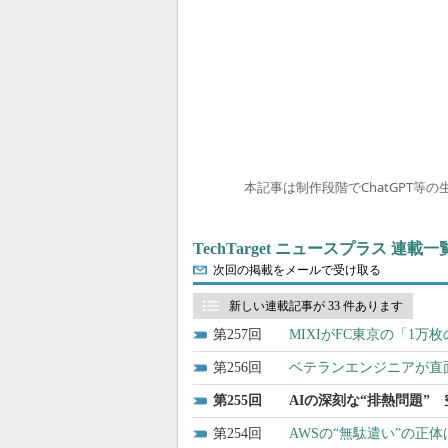
本記事は制作段階でChatGPT等
TechTarget ニュースプラス 連載一
次回の掲載をメールで受け取る
新しい連載記事が 33 件あります
257
MIXIがFC東京の「1
256
ベテランエンジニアが直
255
AIの深刻な“排熱問題”
254
AWSの“無駄遣い”の正