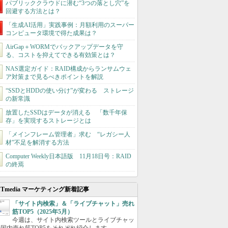
パブリッククラウドに潜む“3つの落とし穴”を
回避する方法とは？
「生成AI活用」実践事例：月額利用のスーパー
コンピュータ環境で得た成果は？
AirGap＋WORMでバックアップデータを守
る、コストを抑えてできる有効策とは？
NAS選定ガイド：RAID構成からランサムウェ
ア対策まで見るべきポイントを解説
“SSDとHDDの使い分け”が変わる ストレージ
の新常識
放置したSSDはデータが消える 「数千年保
存」を実現するストレージとは
「メインフレーム管理者」求む “レガシー人
材”不足を解消する方法
Computer Weekly日本語版 11月18日号：RAID
の終焉
ITmedia マーケティング新着記事
「サイト内検索」＆「ライブチャット」売れ
筋TOP5（2025年5月）
今週は、サイト内検索ツールとライブチャッ