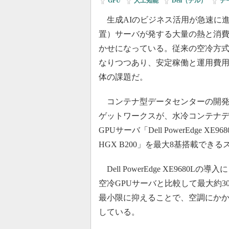
GPU
|
人工知能
|
Dell（デル）
|
デ
生成AIのビジネス活用が急速に進
置）サーバが発する大量の熱と消
かせになっている。従来の空冷方式
なりつつあり、安定稼働と運用費
体の課題だ。
コンテナ型データセンターの開発
ゲットワークスが、水冷コンテナデータセ
GPUサーバ「Dell PowerEdge X
HGX B200」を最大8基搭載でき
Dell PowerEdge XE968
空冷GPUサーバと比較して最大約
最小限に抑えることで、空調にかか
している。