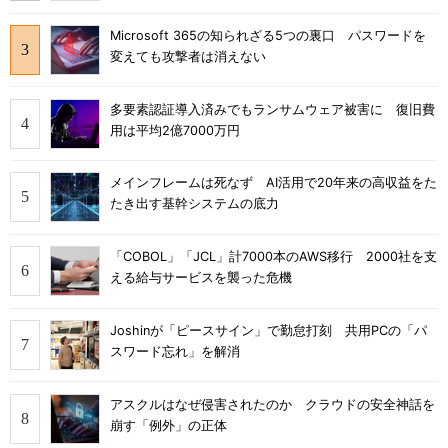
Microsoft 365の知られざる5つの裏口 パスワードを
変えても攻撃者は消えない
多要素認証導入済みでもランサムウェア被害に 復旧費
用は平均2億7000万円
メインフレームは死なず AI活用で20年来の高収益をた
たき出す基幹システムの底力
「COBOL」「JCL」計7000本のAWS移行 2000社を支
える給与サービスを襲った危機
Joshinが「ピースサイン」で勤怠打刻 共用PCの「パ
スワード忘れ」を解消
アスクルはなぜ侵害されたのか クラウドの安全神話を
崩す「例外」の正体