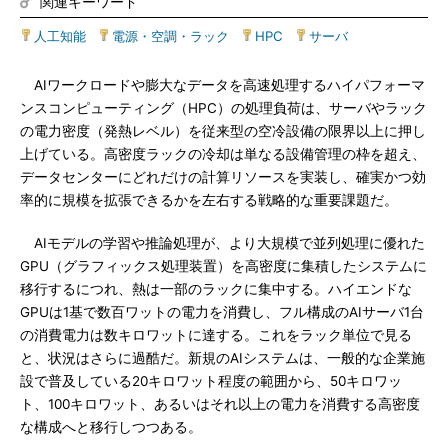
関連キーワード
人工知能
|
電源・空調・ラック
|
HPC
|
サーバ
AIワークロードや膨大なデータを高速処理するハイパフォーマ
ンスコンピューティング（HPC）の処理負荷は、サーバやラック
の電力密度（発熱レベル）を従来型の空冷設備の限界以上に押し
上げている。高密度ラックの冷却は単なる設備管理の枠を超え、
データセンターにどれだけの計算リソースを実装し、確実かつ効
率的に規模を拡張できるかを左右する戦略的な重要課題だ。
AIモデルの学習や推論処理が、より大規模で並列処理に優れた
GPU（グラフィックス処理装置）を高密度に集積したシステムに
移行するにつれ、熱は一部のラックに集中する。ハイエンドな
GPUは1基で数百ワットの電力を消費し、フル構成のAIサーバ1台
の消費電力は数キロワットに達する。これをラック単位で見る
と、状況はさらに過酷だ。新規のAIシステムは、一般的な企業施
設で普及している20キロワット程度の範囲から、50キロワッ
ト、100キロワット、あるいはそれ以上の電力を消費する高密度
な構成へと移行しつつある。