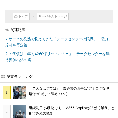
トップ
サーバ＆ストレージ
関連記事
AIサーバの発熱で見えてきた「データセンターの限界」 電力、
冷却を再定義
AIの代償は「年間4260億リットルの水」 データセンターを襲
う資源枯渇の罠
記事ランキング
「こんなはずでは」 製造業の若手は“アナログな現
場”に幻滅して辞めていく
継続利用は4割どまり M365 Copilotが「効く業務」と
期待外れの境界