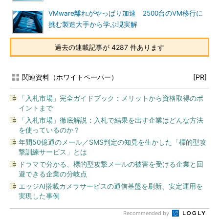
VMware離れがやっぱり加速 2500台のVM移行に
挑む製造大手から学ぶ現実解
過去の連載記事が 4287 件あります
関連資料（ホワイトペーパー）
[PR]
「入札市場」完全ガイドブック：メリットから資格取得のポ
イントまで
「入札市場」徹底解説：入札で結果を出す企業はどんな方法
を使っているのか？
年間50億通のメール／SMS判定の知見を生かした「標的型攻
撃訓練サービス」とは
ドラマで分かる、標的型攻撃メールの被害を受ける企業と回
避できる企業の分岐点
エッジAI搭載カメラサービスの通信基盤を刷新、安定運用を
実現した事例
Recommended by