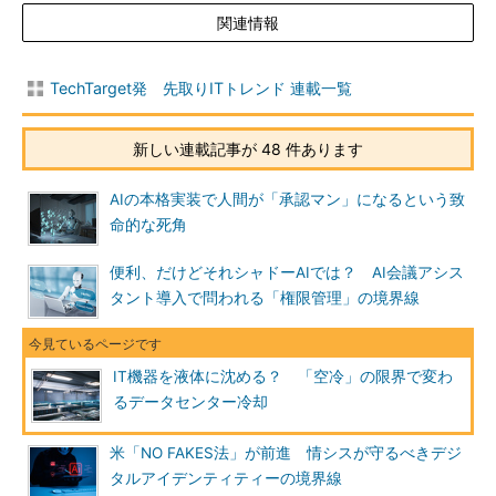
関連情報
TechTarget発 先取りITトレンド 連載一覧
新しい連載記事が 48 件あります
AIの本格実装で人間が「承認マン」になるという致
命的な死角
便利、だけどそれシャドーAIでは？ AI会議アシス
タント導入で問われる「権限管理」の境界線
IT機器を液体に沈める？ 「空冷」の限界で変わ
るデータセンター冷却
米「NO FAKES法」が前進 情シスが守るべきデジ
タルアイデンティティーの境界線