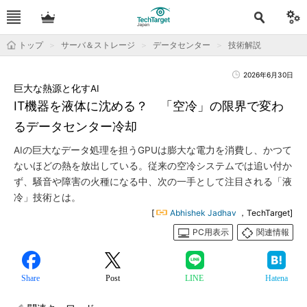
トップ
サーバ＆ストレージ
データセンター
技術解説
2026年6月30日
巨大な熱源と化すAI
IT機器を液体に沈める？ 「空冷」の限界で変わ
るデータセンター冷却
AIの巨大なデータ処理を担うGPUは膨大な電力を消費し、かつて
ないほどの熱を放出している。従来の空冷システムでは追い付か
ず、騒音や障害の火種になる中、次の一手として注目される「液
冷」技術とは。
[
Abhishek Jadhav
，TechTarget]
PC用表示
関連情報
Share
Post
LINE
Hatena